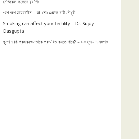
মেডিকেল কলেজে র‍্যাগিং
গল্পে গল্পে ডায়াবেটিস – ডা. মোঃ এজাজ বারী চৌধুরী
Smoking can affect your fertility – Dr. Sujoy
Dasgupta
ধূমপান কি প্রজননক্ষমতাকে প্রভাবিত করতে পারে? – ডাঃ সুজয় দাসগুপ্ত