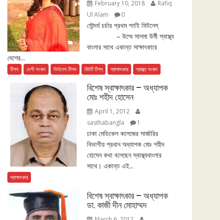
February 10, 2018
Rafiq
Ul Alam
0
সৌন্দর্য চর্চার প্রথম শর্তই ফিটনেস্
– উম্মে সালমা উর্মী স্বাস্থ্য
বাংলার সাথে একান্ত সাক্ষাৎকারে
দেশের...
টিপস
দেশী সংবাদ
ফিটনেস টিপস
বিউটি টিপস্
স্বাক্ষাৎকার
স্বাস্থ্য সংবাদ
বিশেষ স্বাক্ষাৎকার – অধ্যাপক
মোঃ শহীদ হোসেন
April 1, 2012
sasthabangla
1
ঢাকা মেডিকেল কলেজের সার্জারির
বিভাগীয় প্রধান অধ্যাপক মোঃ শহীদ
হোসেন কথা বলেছেন স্বাস্থ্যবাংলার
সাথে। একান্ত এই...
স্বাক্ষাৎকার
বিশেষ স্বাক্ষাৎকার – অধ্যাপক
ডা. কাজী দীন মোহাম্মদ
March 6, 2012