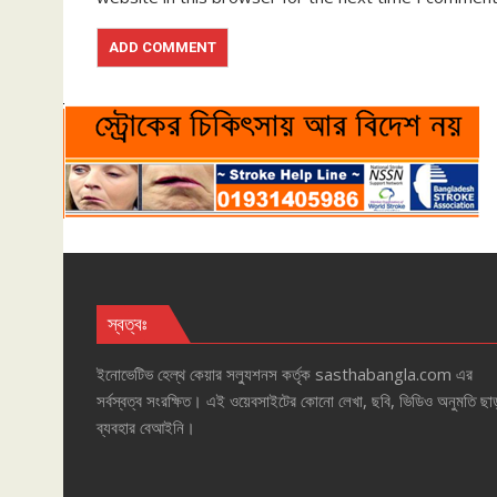
স্বত্বঃ
ইনোভেটিভ হেল্‌থ কেয়ার সল্যুশনস কর্তৃক sasthabangla.com এর
সর্বস্বত্ব সংরক্ষিত। এই ওয়েবসাইটের কোনো লেখা, ছবি, ভিডিও অনুমতি ছাড
ব্যবহার বেআইনি।