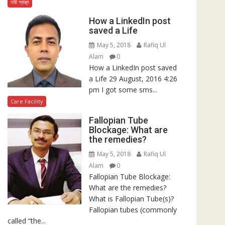
নারী স্বাস্থ্য
How a LinkedIn post
saved a Life
May 5, 2018
Rafiq Ul
Alam
0
How a LinkedIn post saved
a Life 29 August, 2016 4:26
pm I got some sms...
Care Facility
Fallopian Tube
Blockage: What are
the remedies?
May 5, 2018
Rafiq Ul
Alam
0
Fallopian Tube Blockage:
What are the remedies?
What is Fallopian Tube(s)?
Fallopian tubes (commonly
called “the...