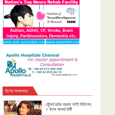
বিশেষ সাক্ষাৎকার
সৌন্দর্য চর্চার প্রথম শর্তই ফিটনেস্
– উম্মে সালমা উর্মী