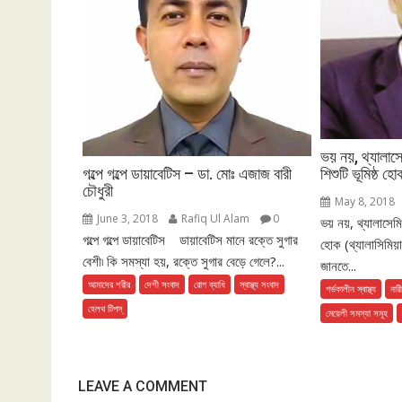
ভয় নয়, থ্যালা
গল্পে গল্পে ডায়াবেটিস – ডা. মোঃ এজাজ বারী
শিশুটি ভূমিষ্ঠ হো
চৌধুরী
May 8, 2018
June 3, 2018
Rafiq Ul Alam
0
ভয় নয়, থ্যালাসেমি
গল্পে গল্পে ডায়াবেটিস ডায়াবেটিস মানে রক্তে সুগার
হোক (থ্যালাসিমিয
বেশী৷ কি সমস্যা হয়, রক্তে সুগার বেড়ে গেলে?...
জানতে...
আমাদের শরীর
দেশী সংবাদ
রোগ ব্যাধি
স্বাস্থ্য সংবাদ
গর্ভকালীন স্বাস্থ্য
নারী
হেলথ টিপস্
মেয়েলী সমস্যা সমূহ
LEAVE A COMMENT