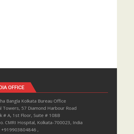
DIA OFFICE
ha Bangla Kolkata Bureau Office
al Towers, 57 Diamond Harbour Road
k # A, 1st Floor, Suite # 108B
. CMRI Hospital, Kolkata-700023, India
: +919903804846 ,