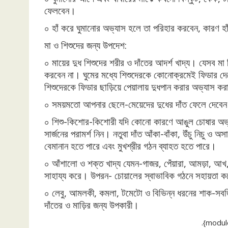
ফেলবেন।
০ হাঁ করে ঘুমানোর অভ্যাস হলে তা পরিহার করবেন, কারণ হাঁ
মা ও শিশুদের জন্য উপদেশ:
০ মায়ের দুধ শিশুদের শরীর ও দাঁতের আদর্শ খাদ্য। যেসব মা 
করবেন না। ঘুমের মধ্যে শিশুদেরকে কোনোক্রমেই ফিডার দেবেন
শিশুদেরকে ফিডার ছাড়িয়ে পেয়ালায় দুধপান করার অভ্যাস ক
০ সময়মতো আপনার ছেলে-মেয়েদের দুধের দাঁত ফেলে দেবেন। 
০ শিশু-কিশোর-কিশোরী যদি কোনো কারণে আঙুল চোষার অভ্যস
সার্জনের পরামর্শ নিন। নতুবা দাঁত আঁকা-বাঁকা, উঁচু নিচু ও অ
বেমানান হতে পারে এবং মুখশ্রীর গঠন ব্যাহত হতে পারে।
০ আঁশালো ও শক্ত খাদ্য যেমন-গাজর, পেঁয়ারা, আমড়া, আখ,
সাহায্য করে। উপরন- চোয়ালের স্বাভাবিক গঠনে সহায়তা 
০ লেবু, আমলকী, কমলা, টমেটো ও বিভিন্ন ধরনের শাক-সবজিত
দাঁতের ও মাড়ির জন্য উপকারী।
.{modul