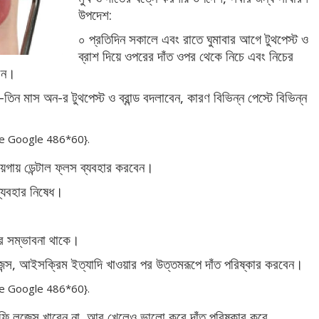
উপদেশ:
০ প্রতিদিন সকালে এবং রাতে ঘুমাবার আগে টুথপেস্ট ও
ব্রাশ দিয়ে ওপরের দাঁত ওপর থেকে নিচে এবং নিচের
বেন।
তিন মাস অন-র টুথপেস্ট ও ব্রান্ড বদলাবেন, কারণ বিভিন্ন পেস্টে বিভিন্ন
e Google 486*60}.
য়গায় ডেন্টাল ফ্লস ব্যবহার করবেন।
ব্যবহার নিষেধ।
়ার সম্ভাবনা থাকে।
েন্স, আইসক্রিম ইত্যাদি খাওয়ার পর উত্তমরূপে দাঁত পরিষ্কার করবেন।
e Google 486*60}.
ফি লজেন্স খাবেন না, আর খেলেও ভালো করে দাঁত পরিষ্কার করে