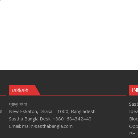
যোগাযোগঃ
IN
স্বাস্থ্য বাংলা
Sast
়া
New Eskaton, Dhaka – 1000, Bangladesh
Ide
Sastha Bangla Desk: +8801684342449
Bloc
Email: mail@sasthabangla.com
Oppo
PH 