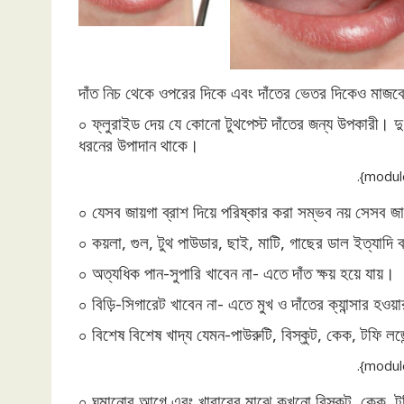
দাঁত নিচ থেকে ওপরের দিকে এবং দাঁতের ভেতর দিকেও মাজ
০ ফ্লুরাইড দেয় যে কোনো টুথপেস্ট দাঁতের জন্য উপকারী। দু-
ধরনের উপাদান থাকে।
.{modul
০ যেসব জায়গা ব্রাশ দিয়ে পরিষ্কার করা সম্ভব নয় সেসব জা
০ কয়লা, গুল, টুথ পাউডার, ছাই, মাটি, গাছের ডাল ইত্যাদি 
০ অত্যধিক পান-সুপারি খাবেন না- এতে দাঁত ক্ষয় হয়ে যায়।
০ বিড়ি-সিগারেট খাবেন না- এতে মুখ ও দাঁতের ক্যান্সার হওয
০ বিশেষ বিশেষ খাদ্য যেমন-পাউরুটি, বিস্কুট, কেক, টফি লজ
.{modul
০ ঘুমানোর আগে এবং খাবারের মাঝে কখনো বিস্কুট, কেক, ট