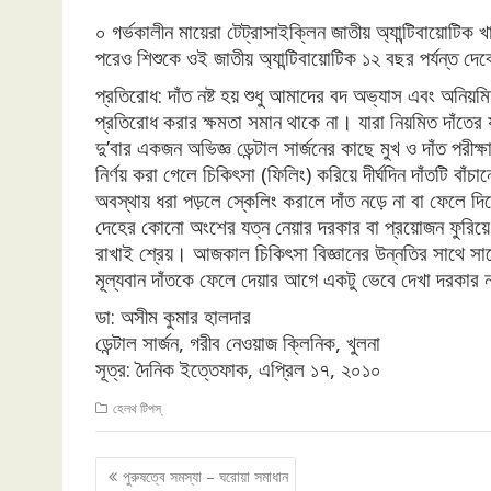
০ গর্ভকালীন মায়েরা টেট্রাসাইক্লিন জাতীয় অ্যান্টিবায়োটিক
পরেও শিশুকে ওই জাতীয় অ্যান্টিবায়োটিক ১২ বছর পর্যন্ত দে
প্রতিরোধ: দাঁত নষ্ট হয় শুধু আমাদের বদ অভ্যাস এবং অনিয
প্রতিরোধ করার ক্ষমতা সমান থাকে না। যারা নিয়মিত দাঁতের 
দু’বার একজন অভিজ্ঞ ডেন্টাল সার্জনের কাছে মুখ ও দাঁত পরীক্
নির্ণয় করা গেলে চিকিৎসা (ফিলিং) করিয়ে দীর্ঘদিন দাঁতটি বা
অবস্থায় ধরা পড়লে স্কেলিং করালে দাঁত নড়ে না বা ফেলে দি
দেহের কোনো অংশের যত্ন নেয়ার দরকার বা প্রয়োজন ফুরিয়ে
রাখাই শ্রেয়। আজকাল চিকিৎসা বিজ্ঞানের উন্নতির সাথে স
মূল্যবান দাঁতকে ফেলে দেয়ার আগে একটু ভেবে দেখা দরকার ন
ডা: অসীম কুমার হালদার
ডেন্টাল সার্জন, গরীব নেওয়াজ ক্লিনিক, খুলনা
সূত্র: দৈনিক ইত্তেফাক, এপ্রিল ১৭, ২০১০
হেলথ টিপস্
Post
পুরুষত্বে সমস্যা – ঘরোয়া সমাধান