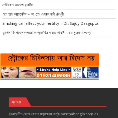
মেডিকেল কলেজে র‍্যাগিং
গল্পে গল্পে ডায়াবেটিস – ডা. মোঃ এজাজ বারী চৌধুরী
Smoking can affect your fertility – Dr. Sujoy Dasgupta
ধূমপান কি প্রজননক্ষমতাকে প্রভাবিত করতে পারে? – ডাঃ সুজয় দাসগুপ্ত
স্বত্বঃ
ইনোভেটিভ হেল্‌থ কেয়ার সল্যুশনস কর্তৃক sasthabangla.com এর