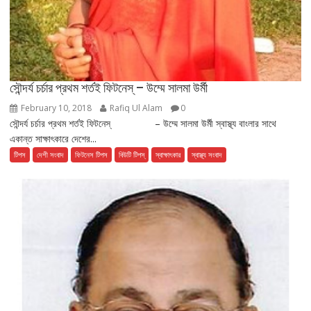
সৌন্দর্য চর্চার প্রথম শর্তই ফিটনেস্ – উম্মে সালমা উর্মী
February 10, 2018
Rafiq Ul Alam
0
সৌন্দর্য চর্চার প্রথম শর্তই ফিটনেস্ – উম্মে সালমা উর্মী স্বাস্থ্য বাংলার সাথে
একান্ত সাক্ষাৎকারে দেশের...
টিপস
দেশী সংবাদ
ফিটনেস টিপস
বিউটি টিপস্
স্বাক্ষাৎকার
স্বাস্থ্য সংবাদ