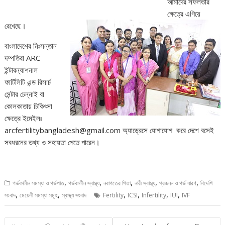
আমাদের সফলতার
ক্ষেত্রে এগিয়ে
রেখেছে।
বাংলাদেশের নিঃসন্তান
দম্পতিরা ARC
ইন্টারন্যাশনাল
ফার্টিলিটি এন্ড রিসার্চ
সেন্টার চেন্নাই বা
কোলকাতায় চিকিৎসা
ক্ষেত্রে ইমেইলঃ
arcfertilitybangladesh@gmail.com অ্যাড্রেসে যোগাযোগ করে দেশে বসেই
সবধরনের তথ্য ও সহায়তা পেতে পারেন।
,
,
,
,
,
গর্ভকালীন সমস্যা ও গর্ভপাত
গর্ভকালীন স্বাস্থ্য
নবাগতের পিতা
নারী স্বাস্থ্য
প্রজনন ও গর্ভ ধারণ
বিদেশি
,
,
,
,
,
,
সংবাদ
মেয়েলী সমস্যা সমূহ
স্বাস্থ্য সংবাদ
Fertility
ICSI
Infertility
IUI
IVF
Post