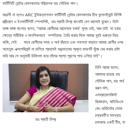
ফার্টিলিটি সেন্টার কোলকাতার পরিচালক ডাঃ সৌভিক পাল।
বাঙালী না হলেও ARC ইন্টারন্যাশনাল ফার্টিলিটি সেন্টার কোলকাতার চীফ কন্সালট্যান্ট বিশিষ্ট
স্ত্রীরোগ ও ইনফার্টিলিটি স্পেশালিষ্ট, ডাঃ স্বাতী মিশ্র বাংলাটা বেশ ভালোই বুঝেন। তিনি
ভাঙ্গা ভাঙ্গা বাংলায় বলেন, “আমরা রোগীদের আবেগকে যথার্থ মূল্য দেই, আর তাই মা হবার
ক্ষেত্রে শারীরিক ও মানসিকভাবে দম্পতিদের তৈরি করার দিকে আমরা খুবই গুরুত্ব দিয়ে
থাকি, সেই সাথে রোগীদের সময় ও অর্থ বাঁচাতে এবং সফলতা বাড়াতে আমরা রোগীর ওপর
অহেতুক এক্সপেরিমেন্ট না চালিয়ে প্রথমেই বন্ধ্যাত্বের প্রকৃত কারণটি খুঁজে বের করার চেষ্টা
করি আর সে অনুযায়ী চিকিৎসা করে তাঁদের স্বপ্ন পূরণের পথে এগিয়ে যাই”।
তিনি আরো বলেন,
আমদের রয়েছে ডাঃ
সৌভিক পাল, ডাঃ পার্থ
রঞ্জন দাস,
এমব্রায়োলজিস্ট
রিজোয়ান, আইভিএফ
কো-অর্ডিনেটর সোমা
চক্রবর্তী’র সমন্বয়ে
ডাঃ স্বাতী মিশ্র
চমৎকার একটি টীম, যা