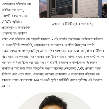
কোলকাতার পরিচালক ডাঃ
সৌভিক পাল বলেন,
“আপনি হয়তো জানেন,
ARC’র প্রতিষ্ঠাতা
এআরসি ফার্টিলিটি সেন্টার কোলকাতা)
চেয়ারম্যান ও ব্যবস্থাপনা
পরিচালক ডাঃ সারাভান
লক্ষ্মণ এবং পরিচালক ডাঃ মহালক্ষ্মী সারাভান – এই দম্পতি চেন্নাইয়ের প্রথিতযশা স্ত্রীরোগ
ও ইনফার্টিলিটি স্পেশালিষ্ট, কোলকাতাসহ বাংলাদেশের অগণিত নিঃসন্তান দম্পতি
সন্তানলাভের আশায় প্রচারবিমুখ এই দম্পতির শরণাপন্ন হোন; ARC চেন্নাইয়ের চিকিৎসা
খরচ প্রায় কোলকাতার সমান হলেও চেন্নাইয়ে যাতায়াত, থাকা, খাওয়া বাবদ একটা অনেক
বড় অংশ অর্থ রোগীদের খরচ হয়ে যায়। আর তাই পশ্চিমবঙ্গ ও বাংলাদেশের নিঃসন্তান
দম্পতিগণ যাতে করে তাঁদের সামর্থ্যের মধ্যেই নিজেদের দোরগোড়ায় ARC চেন্নাই মানের
চিকিৎসা সেবা পেতে পারেন, সেজন্যই আমাদের চেয়ারম্যান ও ব্যবস্থাপনা পরিচালক ডাঃ
সারাভান লক্ষ্মণ কোলকাতায় ARC’র একটি পূর্ণাংগ ফার্টিলিটি সেন্টার প্রতিষ্ঠার এই উদ্যোগ
নেন”।