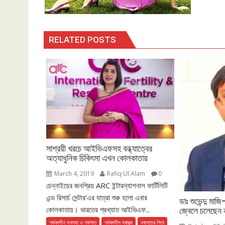
RELATED POSTS
সাশ্রয়ী খরচে আইভিএফসহ বন্ধ্যাত্বের
অত্যাধুনিক চিকিৎসা এখন কোলকাতায়
March 4, 2019
Rafiq Ul Alam
0
চেন্নাইয়ের জনপ্রিয় ARC ইন্টারন্যাশনাল ফার্টিলিটি
এন্ড রিসার্চ সেন্টার’এর যাত্রা শুরু হলো এবার
ডাঃ শুভেন্দু মাজ
কোলকাতায়। ভারতের প্রখ্যাত আইভিএফ...
জ্বেলে চলেছেন 
গর্ভকালীন সমস্যা ও গর্ভপাত
গর্ভকালীন স্বাস্থ্য
নবাগতের পিতা