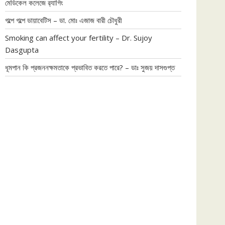
মেডিকেল কলেজে র‍্যাগিং
গল্পে গল্পে ডায়াবেটিস – ডা. মোঃ এজাজ বারী চৌধুরী
Smoking can affect your fertility – Dr. Sujoy
Dasgupta
ধূমপান কি প্রজননক্ষমতাকে প্রভাবিত করতে পারে? – ডাঃ সুজয় দাসগুপ্ত