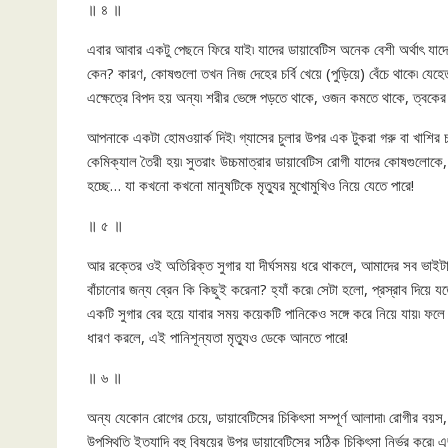
॥ ৪ ॥
এবার আবার একটু পেছনে ফিরে যাই৷ যাদের ডায়াবেটিস অনেক বেশী অর্থাৎ যাদে
কেন? কারণ, কোষগুলো তখন নিজ দেহের চর্বি খেয়ে (পুড়িয়ে) বেঁচে থাকে৷ যেহেত
এক্ষেত্রে বিপদ হয় অন্য৷ শরীর ভেঙ্গে পড়তে থাকে, ওজন কমতে থাকে, ত্বকে
আপনাকে একটা হোমওয়ার্ক দিই৷ গ্যাসের চুলার উপর এক টুকরা গরু বা খাশির চর্ব
কেমিক্যাল তৈরী হয়৷ সুতরাং উচ্চমাত্রার ডায়াবেটিস রোগী যাদের কোষগুলোকে
হচ্ছে… যা কখনো কখনো মানুষটিকে মৃত্যুর মুখোমুখিও নিয়ে যেতে পারে!
॥ ৫ ॥
আর রক্তের ওই অতিরিক্ত সুগার যা দীর্ঘসময় ধরে থাকলে, আমাদের সব ভাইটাল অর
বাঁচানোর জন্য ব্রেন কি কিছুই করেনা? হ্যাঁ করে৷ সেটা হলো, প্রস্রাব দিয়ে 
একটি সুগার বের হয়ে যাবার সময় কয়েকটি পানিকেও সঙ্গে করে নিয়ে যায়৷ ফল
ধারণ করলে, এই পানিশূন্যতা মৃত্যুও ডেকে আনতে পারে!
॥ ৬ ॥
অন্য যেকোন রোগের চেয়ে, ডায়াবেটিসের চিকিৎসা সম্পূর্ণ আলাদা৷ রোগীর বয়স,
উপস্থিতি ইত্যাদি বহু বিষয়ের উপর ডায়াবেটিসের সঠিক চিকিৎসা নির্ভর করে