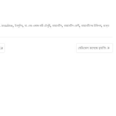
,
,
,
,
,
,
,
insuline
ইনসুলিন
ডা. মোঃ এজাজ বারী চৌধুরী
ডায়াবেটিস
ডায়াবেটিস রোগী
ডায়াবেটিসের চিকিৎসা
রক্তে
ta
মেডিকেল কলেজে র‍্যাগিং