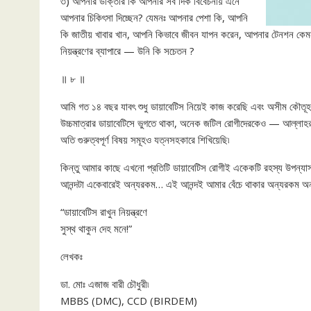
৩) আপনার ডাক্তার কি আপনার সব দিক বিবেচনায় এনে
আপনার চিকিৎসা দিচ্ছেন? যেমনঃ আপনার পেশা কি, আপনি
কি জাতীয় খাবার খান, আপনি কিভাবে জীবন যাপন করেন, আপনার টেনশন কেমন
নিয়ন্ত্রণের ব্যাপারে — উনি কি সচেতন ?
॥ ৮ ॥
আমি গত ১৪ বছর যাবৎ শুধু ডায়াবেটিস নিয়েই কাজ করেছি এবং অসীম কৌতূহল 
উচ্চমাত্রার ডায়াবেটিসে ভুগতে থাকা, অনেক জটিল রোগীদেরকেও — আল্লাহর রহ
অতি গুরুত্বপূর্ণ বিষয় সমূহও যত্নসহকারে শিখিয়েছি৷
কিন্তু আমার কাছে এখনো প্রতিটি ডায়াবেটিস রোগীই একেকটি রহস্য উপন্যা
আনন্দটা একেবারেই অন্যরকম… এই আনন্দই আমার বেঁচে থাকার অন্যরকম অনুপ
“ডায়াবেটিস রাখুন নিয়ন্ত্রণে
সুস্থ থাকুন দেহ মনে!”
লেখকঃ
ডা. মোঃ এজাজ বারী চৌধুরী৷
MBBS (DMC), CCD (BIRDEM)