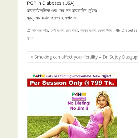
PGP in Diabetes (USA).
ডায়াবেটোলজিস্ট এবং হেড অব ডায়াবেটিস সেন্টার৷
মুন্নু মেডিক্যাল কলেজ হাসপাতাল৷
,
,
,
,
আমাদের শরীর
দেশী সংবাদ
রোগ ব্যাধি
স্বাস্থ্য সংবাদ
হেলথ টিপস্
Diabetes
সুগার
Post
Smoking can affect your fertility – Dr. Sujoy Dasgup
navigation