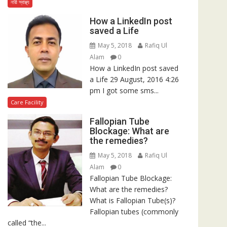
নারী স্বাস্থ্য
How a LinkedIn post
saved a Life
May 5, 2018
Rafiq Ul
Alam
0
How a LinkedIn post saved
a Life 29 August, 2016 4:26
pm I got some sms...
Care Facility
Fallopian Tube
Blockage: What are
the remedies?
May 5, 2018
Rafiq Ul
Alam
0
Fallopian Tube Blockage:
What are the remedies?
What is Fallopian Tube(s)?
Fallopian tubes (commonly
called “the...