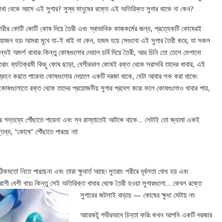
থা থেকে আসে এই সুগার? সুস্থ মানুষের রক্তে এই অতিরিক্ত সুগার থাকে না কেন?
রীর কোটি কোটি কোষ দিয়ে তৈরী এবং স্বাভাবিক কাজকর্মের জন্য, প্রত্যেকটি কোষেরই
রয়োজন হয়৷ আমরা মুখে যা-ই খাই না কেন, হজম হয়ে সেগুলো এই সুগার তৈরী করে, যা সকল
্যই আদর্শ খাবার৷ কিন্তু কোষগুলোর দেয়াল চর্বি দিয়ে তৈরী, আর চিনি তো তেলে মেশানো
ুতরাং ব্যতিক্রমী কিছু কোষ ছাড়া, বেশীরভাগ কোষই রক্ত থেকে সরাসরি তাদের খাবার, এই
গ্রহন করতে পারেনা৷ কোষগুলোর দেয়ালে একটি দরজা থাকে, যেটা আবার লক করা থাকে৷
োষগুলোতে রক্ত থেকে তাদের প্রয়োজনীয় সুগার প্রবেশ করে৷ ফলে কোষগুলোও খাবার পায়,
ের গন্তব্যে পৌঁছাতে পারেনা এবং সব রাস্তাতেই আটকে থাকে… সেটাই তো জ্যাম! একই
্তব্য, “কোষে” পৌঁছাতে পারছে না!
কমতো নিতে পারছেনা এবং তারা ক্ষুধার্ত আছে৷ সুতরাং শরীরে দূর্বলতা বোধ হয় এবং
 রোগী বেশী খায়৷ কিন্তু সেই অতিরিক্ত খাবার থেকে তৈরী হওয়া সুগারগুলো… কেবল রক্তে
সুগারের জটলাই বাড়ায় — কোষের ক্ষুধা মেটায় না৷
আরেকটু গভীরভাবে চিন্তা করি৷ কখন আপনি একটি দরজার