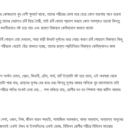
র কোষগুলো খুব বেশী ক্ষুধার্ত থাকে, তাদের শরীরের কোষ মরে যেয়ে কোন যায়গায় পচন ধরেনা
ু তাদের দেয়ালও চর্বি দিয়ে তৈরী, তাই চর্বি কোষে প্রবেশ করতে কোন সমস্যাও হয়না! কিন্তু
র কমনীয়তাও নষ্ট হয়ে যায় এবং রক্তে বিষাক্ত কেমিক্যাল জমতে থাকে!
ি পোড়ান তো! দেখবেন, সারা বাড়ী উৎকট দূর্গন্ধে ভরে গেছে৷ কারণ চর্বি পোড়ালে বিষাক্ত কিছু
, শরীরকে খেয়েই বেঁচে থাকতে হচ্ছে, তাদের রক্তে প্রতিনিয়ত বিষাক্ত কেমিক্যালও জমা
্গান যেমন, ব্রেন, কিডনী, চোঁখ, নার্ভ, হার্ট ইত্যাদি নষ্ট হয়ে যাবে, এই অবস্থা থেকে
যতোটা পারা যায়, রক্তের সুগার বের করে দেয়৷ কিন্তু সুগার আবার পানিকে খুব ভালোবাসে৷ তাই
ে শরীরে পানির সংকট দেখা দেয়…. গলা শুকিয়ে যায়, রোগীর ঘন ঘন পিপাসা পায়! জটিল আকার
 পেশা, ওজন, লিঙ্গ, জীবন ধারন পদ্ধতি, সামাজিক অবস্থান, খাদ্য অভ্যাস, অন্যান্য অসুখের
৷ এজন্যই একই ঔষধ বা ইনসুলিনের একই ডোজ, বিভিন্ন রোগীর শরীরে বিভিন্ন মাত্রার