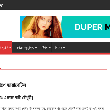
by
 ব্যাধি
স্বাস্থ্য প্রযুক্তি
টিপস
বিশেষ
গল্পে ডায়াবেটিস
োঃ এজাজ বারী চৌধুরী]
স মানে রক্তে সুগার বেশী৷ কি সমস্যা হয়, রক্তে সুগার বেড়ে গেলে? আর কেনই বা এই সুগার