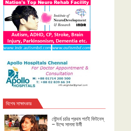
বিশেষ সাক্ষাৎকার
সৌন্দর্য চর্চার প্রথম শর্তই ফিটনেস্
– উম্মে সালমা উর্মী