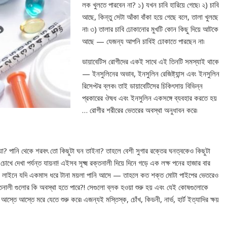
লক খুলতে পারবেন না? ১) যখন চাবি হারিয়ে গেছে৷ ২) চাবি
আছে, কিন্তু সেটা আঁকা বাঁকা হয়ে গেছে বলে, তালা খুলছে
না৷ ৩) তালার চাবি ঢোকানোর মুখটি কোন কিছু দিয়ে আটকে
আছে — যেজন্য আপনি চাবিই ঢোকাতে পারছেন না৷
ডায়াবেটিস রোগীদের একই সাথে এই তিনটি সমস্যাই থাকে
— ইনসুলিনের অভাব, ইনসুলিন রেজিষ্ট্যান্স এবং ইনসুলিন
রিসেপ্টর ব্লক৷ তাই ডায়াবেটিসের চিকিৎসায় বিভিন্ন
প্রকারের ঔষধ এবং ইনসুলিন একসঙ্গে ব্যবহার করতে হয়
… রোগীর শরীরের ভেতরের অবস্থা অনুধাবন করে৷
যা? পানি থেকে শরবৎ তো কিছুটা ঘন তাইনা? তাহলে বেশী সুগার রক্তের ঘনত্বকেও কিছুটা
োখে দেখা পর্যন্ত যায়না! এইসব সূক্ষ্ম রক্তনালী দিয়ে দিনে গড়ে এক লক্ষ পনের হাজার বার
নির লাইনে যদি একমাস ধরে টানা ময়লা পানি আসে — তাহলে কত শক্ত মোটা পাইপের ভেতরেও
ক্তনালী গুলোর কি অবস্থা হতে পারে?! সেগুলো ব্লক হওয়া শুরু হয় এবং যেই কোষগুলোকে
তে আস্তে মরে যেতে শুরু করে৷ এজন্যই মস্তিস্ক, চোঁখ, কিডনী, নার্ভ, হার্ট ইত্যাদির ক্ষয়