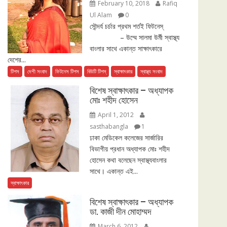
February 10, 2018
Rafiq
Ul Alam
0
সৌন্দর্য চর্চার প্রথম শর্তই ফিটনেস্
– উম্মে সালমা উর্মী স্বাস্থ্য
বাংলার সাথে একান্ত সাক্ষাৎকারে
দেশের...
টিপস
দেশী সংবাদ
ফিটনেস টিপস
বিউটি টিপস্
স্বাক্ষাৎকার
স্বাস্থ্য সংবাদ
বিশেষ স্বাক্ষাৎকার – অধ্যাপক
মোঃ শহীদ হোসেন
April 1, 2012
sasthabangla
1
ঢাকা মেডিকেল কলেজের সার্জারির
বিভাগীয় প্রধান অধ্যাপক মোঃ শহীদ
হোসেন কথা বলেছেন স্বাস্থ্যবাংলার
সাথে। একান্ত এই...
স্বাক্ষাৎকার
বিশেষ স্বাক্ষাৎকার – অধ্যাপক
ডা. কাজী দীন মোহাম্মদ
March 6, 2012