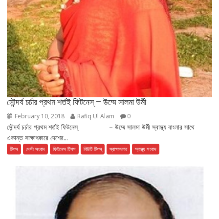
সৌন্দর্য চর্চার প্রথম শর্তই ফিটনেস্ – উম্মে সালমা উর্মী
February 10, 2018
Rafiq Ul Alam
0
সৌন্দর্য চর্চার প্রথম শর্তই ফিটনেস্ – উম্মে সালমা উর্মী স্বাস্থ্য বাংলার সাথে
একান্ত সাক্ষাৎকারে দেশের...
টিপস
দেশী সংবাদ
ফিটনেস টিপস
বিউটি টিপস্
স্বাক্ষাৎকার
স্বাস্থ্য সংবাদ