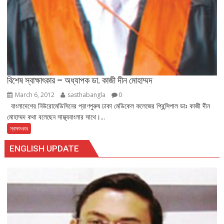
বিশেষ স্বাক্ষাৎকার – অধ্যাপক ডা. কাজী দীন মোহাম্মদ
March 6, 2012
sasthabangla
0
বাংলাদেশের নিউরোমেডিসিনের প্রাণপুরুষ ঢাকা মেডিকেল কলেজের প্রিন্সিপাল ডাঃ কাজী দীন
মোহাম্মদ কথা বলেছেন সাস্থ্যবাংলার সাথে।...
স্বাক্ষাৎকার
ENGLISH UPDATE