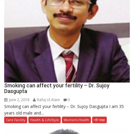
Smoking can affect your fertility – Dr. Sujoy
Dasgupta
June 2, 2018
Rafiq Ul Alam
0
Smoking can affect your fertility – Dr. Sujoy Dasgupta I am 35
years old male and...
Care Facility
Health & LifeStyle
Womens Health
নারী স্বাস্থ্য