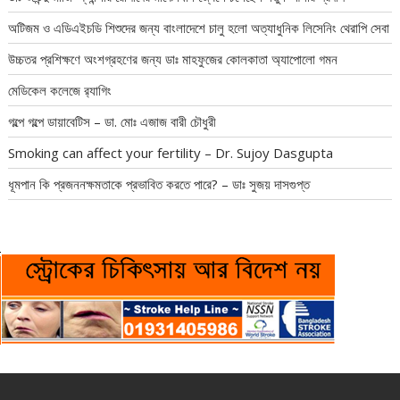
অটিজম ও এডিএইচডি শিশুদের জন্য বাংলাদেশে চালু হলো অত্যাধুনিক লিসেনিং থেরাপি সেবা
উচ্চতর প্রশিক্ষণে অংশগ্রহণের জন্য ডাঃ মাহফুজের কোলকাতা অ্যাপোলো গমন
মেডিকেল কলেজে র‍্যাগিং
গল্পে গল্পে ডায়াবেটিস – ডা. মোঃ এজাজ বারী চৌধুরী
Smoking can affect your fertility – Dr. Sujoy Dasgupta
ধূমপান কি প্রজননক্ষমতাকে প্রভাবিত করতে পারে? – ডাঃ সুজয় দাসগুপ্ত