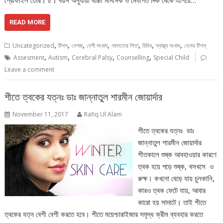
প্রোফাইল তৈরি। ৫। বয়স অনুযায়ী বাচ্চা মানসিক ও মেধাগত দিক থেকে এগিয়ে…
READ MORE
,
,
,
,
,
,
,
Uncategorized
টিপস
দেশজ
দেশী সংবাদ
নবাগতের পিতা
বিবিধ
স্বাস্থ্য সংবাদ
হেলথ টিপস্
,
,
,
,
Assesment
Autism
Cerebral Palsy
Counselling
Special Child
Leave a comment
শীতে ত্বকের যত্নঃ ডাঃ জান্নাতুল শারমীন জোয়ার্দার
November 11, 2017
Rafiq Ul Alam
শীতে ত্বকের যত্নঃ ডাঃ
জান্নাতুল শারমীন জোয়ার্দার
শীতকালে শুষ্ক আবহাওয়ার কারণে
ত্বক হয়ে পড়ে শুষ্ক, খসখসে ও
রুক্ষ। কখনো বেড়ে যায় চুলকানি,
কারও ত্বক ফেটে যায়, আবার
কারো হয় সাদাটে। তাই শীতে
ত্বকের যত্ন বেশী বেশী করতে হবে। শীতে ময়েশ্চারাইজার সমৃদ্ধ ক্রীম ব্যবহার করতে