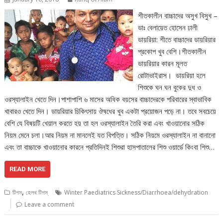
শীতকালীন বাচ্চাদের অসুখ বিসুখ –
ডাঃ বেলায়েত হোসেন ঢালী
ডায়রিয়া: শীতে বাচ্চাদের ডায়রিয়ার
প্রকোপ খুব বেশি।শীতকালীন
ডায়রিয়ার কারন মূলত
রোটাভাইরাস। ডায়রিয়া হলে
শিশুকে ঘন ঘন বুকের দুধ ও
ওরস্যালাইন খেতে দিন।পাশাপাশি ৬ মাসের অধিক বয়সের বাচ্চাদেরকে পরিবারের স্বাভাবিক
খাবারও খেতে দিন। ডায়রিয়ার চিকিৎসায় ঔষধের খুব একটা প্রয়োজন পড়ে না। তবে সবচেয়ে
বেশি যে বিষয়টি খেয়াল করতে হয় তা হল ওরস্যালাইন তৈরি করা এবং খাওয়ানোর সঠিক
নিয়ম মেনে চলা।আর নিয়ম না মানলেই যত বিপত্তি। সঠিক নিয়মে ওরস্যালাইন না বানানো
এবং তা বাচ্চাকে খাওয়ানোর কারনে প্রতিদিনই শিশুরা হাসপাতালের শিশু ওয়ার্ডে কিংবা শিশু…
READ MORE
,
টিপস
হেলথ টিপস্
Winter Paediatrics Sickness/Diarrhoea/dehydration
Leave a comment