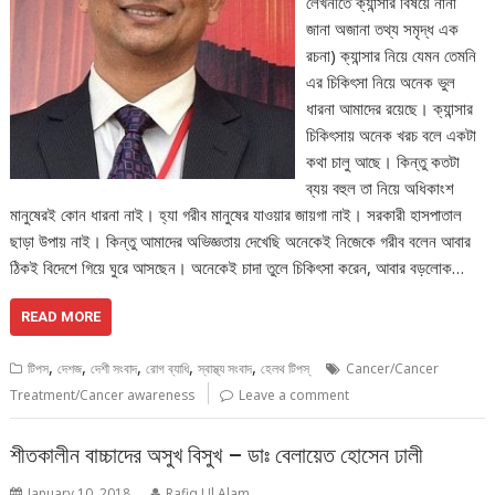
লেখনীতে ক্যান্সার বিষয়ে নানা
জানা অজানা তথ্য সমৃদ্ধ এক
রচনা) ক্যান্সার নিয়ে যেমন তেমনি
এর চিকিৎসা নিয়ে অনেক ভুল
ধারনা আমাদের রয়েছে। ক্যান্সার
চিকিৎসায় অনেক খরচ বলে একটা
কথা চালু আছে। কিন্তু কতটা
ব্যয় বহুল তা নিয়ে অধিকাংশ
মানুষেরই কোন ধারনা নাই। হ্যা গরীব মানুষের যাওয়ার জায়গা নাই। সরকারী হাসপাতাল
ছাড়া উপায় নাই। কিন্তু আমাদের অভিজ্ঞতায় দেখেছি অনেকেই নিজেকে গরীব বলেন আবার
ঠিকই বিদেশে গিয়ে ঘুরে আসছেন। অনেকেই চাদা তুলে চিকিৎসা করেন, আবার বড়লোক…
READ MORE
,
,
,
,
,
টিপস
দেশজ
দেশী সংবাদ
রোগ ব্যাধি
স্বাস্থ্য সংবাদ
হেলথ টিপস্
Cancer/Cancer
Treatment/Cancer awareness
Leave a comment
শীতকালীন বাচ্চাদের অসুখ বিসুখ – ডাঃ বেলায়েত হোসেন ঢালী
January 10, 2018
Rafiq Ul Alam