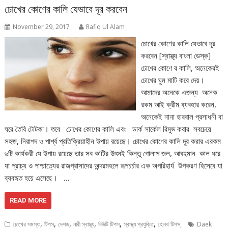
চোখের কোণের কালি যেভাবে দূর করবেন
November 29, 2017
Rafiq Ul Alam
চোখের কোণের কালি যেভাবে দূর
করবেন [স্বাস্থ্য বাংলা ডেস্ক]
চোখের কোণে র কালি, অনেকেরই
চোখের ঘুম মাটি করে দেয়।
আমাদের অনেকে এজন্য অনেক
রকম আই ক্রীম ব্যবহার করেন,
অনেকেই নানা হারবাল প্রসাধনী বা
ঘরে তৈরি টোটকা। তবে চোখের কোণের কালি এবং ডার্ক সার্কেল রিমুভ করার সবচেয়ে
সহজ, নিরাপদ ও পার্শ্ব প্রতিক্রিয়াহীন উপায় রয়েছে। চোখের কোণের কালি দূর করার এরকম
৬টি কার্যকরী যে উপায় রয়েছে তার সব ক’টির উৎসই কিন্তু গোলাপ জল, আবহমান কাল ধরে
যা প্রাচ্য ও পাশ্চাত্যের রাজপ্রাসাদের অন্দরমহলে রূপচর্চার এক অপরিহার্য উপকরণ হিসেবে যা
ব্যবহৃত হয়ে এসেছে। …
READ MORE
,
,
,
,
,
,
চোখের সমস্যা
টিপস
দেশজ
নারী স্বাস্থ্য
বিউটি টিপস্
স্বাস্থ্য প্রযুক্তি
হেলথ টিপস্
Daek