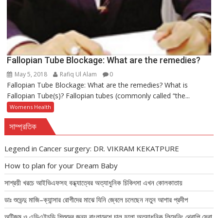
Fallopian Tube Blockage: What are the remedies?
May 5, 2018
Rafiq Ul Alam
0
Fallopian Tube Blockage: What are the remedies? What is
Fallopian Tube(s)? Fallopian tubes (commonly called “the...
Womens Health
সাম্প্রতিক
Legend in Cancer surgery: DR. VIKRAM KEKATPURE
How to plan for your Dream Baby
সাশ্রয়ী খরচে আইভিএফসহ বন্ধ্যাত্বের অত্যাধুনিক চিকিৎসা এখন কোলকাতায়
ডাঃ শুভেন্দু মাজি–ক্যান্সার রোগীদের মাঝে যিনি জ্বেলে চলেছেন নতুন আশার প্রদীপ
অটিজম ও এডিএইচডি শিশুদের জন্য বাংলাদেশে চালু হলো অত্যাধুনিক লিসেনিং থেরাপি সেবা