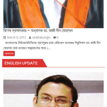
বিশেষ স্বাক্ষাৎকার – অধ্যাপক ডা. কাজী দীন মোহাম্মদ
March 6, 2012
sasthabangla
0
বাংলাদেশের নিউরোমেডিসিনের প্রাণপুরুষ ঢাকা মেডিকেল কলেজের প্রিন্সিপাল ডাঃ কাজী দীন
মোহাম্মদ কথা বলেছেন সাস্থ্যবাংলার সাথে।...
স্বাক্ষাৎকার
ENGLISH UPDATE