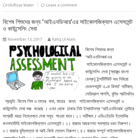
Circle/Rose Water
Leave a comment
বিশেষ শিশুদের জন্য ‘আইএনডিআর’এর সাইকোলজিক্যাল এসেসমেন্ট
ও কাউন্সেলিং সেবা
November 13, 2017
Rafiq Ul Alam
বিশেষ শিশুদের জন্য
‘আইএনডিআর’এর
সাইকোলজিক্যাল এসেসমেন্ট ও
কাউন্সেলিং সেবা [স্বাস্থ্য বাংলা
ডেস্ক] ইন্সটিটিউট অব নিউরো
ডেভলপমেন্ট এণ্ড রিসার্চ’ অটিজম,
সেরিব্রাল পালসি, বুদ্ধি প্রতিবন্ধি
প্রভৃতি বিশেষ শিশু ও তাদের বাবা, মায়ের জন্য সাইকোলজিক্যাল এসেসমেন্ট ও
কাউন্সেলিং সেবা শুরু করেছে । এখন থেকে ঢাকার নিউ ইস্কাটনস্থ ‘আইএনডিআর’ সেন্টারে
সাশ্রয়ী খরচে নিম্নোক্ত সেবা সমূহ পাওয়া যাবে। ১। অটিজম / এডিএইচডি ইত্যাদির
কনফার্মেটরি সাইকোলজিক্যাল এসেসমেন্ট। ২। বাচ্চার আচরণগত সমস্যার ধরন নিরুপণ।
৩। বাচ্চার বুদ্ধিমত্তা বা আই-কিউ লেভেল নিরুপণ। ৪। বাচ্চার সম্পুর্ন সাইকোলজিক্যাল