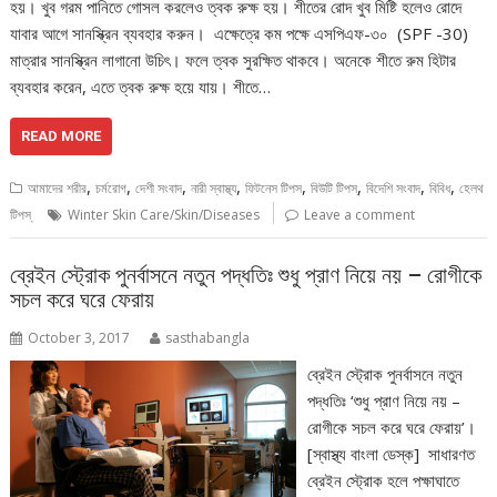
হয়। খুব গরম পানিতে গোসল করলেও ত্বক রুক্ষ হয়। শীতের রোদ খুব মিষ্টি হলেও রোদে
যাবার আগে সানস্ক্রিন ব্যবহার করুন। এক্ষেত্রে কম পক্ষে এসপিএফ-৩০ (SPF -30)
মাত্রার সানস্ক্রিন লাগানো উচিৎ। ফলে ত্বক সুরক্ষিত থাকবে। অনেকে শীতে রুম হিটার
ব্যবহার করেন, এতে ত্বক রুক্ষ হয়ে যায়। শীতে…
READ MORE
,
,
,
,
,
,
,
,
আমাদের শরীর
চর্মরোগ
দেশী সংবাদ
নারী স্বাস্থ্য
ফিটনেস টিপস
বিউটি টিপস্
বিদেশি সংবাদ
বিবিধ
হেলথ
টিপস্
Winter Skin Care/Skin/Diseases
Leave a comment
ব্রেইন স্ট্রোক পুনর্বাসনে নতুন পদ্ধতিঃ শুধু প্রাণ নিয়ে নয় – রোগীকে
সচল করে ঘরে ফেরায়
October 3, 2017
sasthabangla
ব্রেইন স্ট্রোক পুনর্বাসনে নতুন
পদ্ধতিঃ ‘শুধু প্রাণ নিয়ে নয় –
রোগীকে সচল করে ঘরে ফেরায়’।
[স্বাস্থ্য বাংলা ডেস্ক] সাধারণত
ব্রেইন স্ট্রোক হলে পক্ষাঘাতে