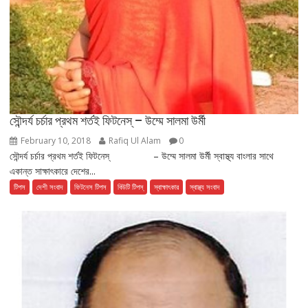
সৌন্দর্য চর্চার প্রথম শর্তই ফিটনেস্ – উম্মে সালমা উর্মী
February 10, 2018
Rafiq Ul Alam
0
সৌন্দর্য চর্চার প্রথম শর্তই ফিটনেস্ – উম্মে সালমা উর্মী স্বাস্থ্য বাংলার সাথে
একান্ত সাক্ষাৎকারে দেশের...
টিপস
দেশী সংবাদ
ফিটনেস টিপস
বিউটি টিপস্
স্বাক্ষাৎকার
স্বাস্থ্য সংবাদ