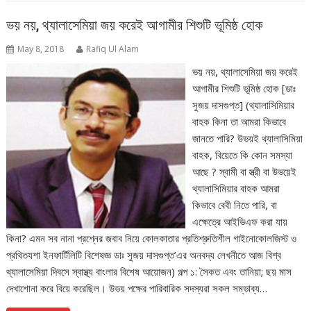
ভয় নয়, থ্যালাসেমিয়া জয় করেই আগামীর শিশুটি ভূমিষ্ঠ হোক
May 8, 2018
Rafiq Ul Alam
ভয় নয়, থ্যালাসেমিয়া জয় করেই
আগামীর শিশুটি ভূমিষ্ঠ হোক [ডাঃ
সুজয় দাসগুপ্ত] (থ্যালাসিমিয়ার
বাহক কিনা তা আমরা কিভাবে
জানতে পারি? উভয়ই থ্যালাসিমিয়া
বাহক, বিয়েতে কি কোন সমস্যা
আছে ? স্বামী বা স্ত্রী বা উভয়েই
থ্যালাসিমিয়ার বাহক আমরা
কিভাবে বেবী নিতে পারি, বা
এক্ষেত্রে আইভিএফ করা যায়
কিনা? এমন সব নানা প্রশ্নের জবাব নিয়ে কোলকাতার প্রতিশ্রুতিশীল গাইনোকোলজিস্ট ও
প্রথিতযশা ইনফার্টিলিটি বিশেষজ্ঞ ডাঃ সুজয় দাসগুপ্ত’এর অনবদ্য লেখনীতে আজ বিশ্ব
থ্যালাসেমিয়া দিবসে স্বাস্থ্য বাংলার বিশেষ আয়োজন) গল্প ১: সৈকত এবং তানিয়া; ছয় মাস
দেখাশোনা করে বিয়ে করেছিল। উভয় পক্ষের পারিবারিক সদস্যরা সকল সম্ভাব্য…