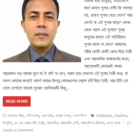
এজাজ বারী চৌধুরী] ডায়াবেটিস
মানে রক্তে সুগার বেশী৷ কি সমস্যা
হয়, রক্তে সুগার বেড়ে গেলে? আর
কেনই বা এই সুগার বাড়ে? কোথা
থেকে আসে এই সুগার? সুস্থ
মানুষের রক্তে এই অতিরিক্ত
সুগার থাকে না কেন? আমাদের
শরীর কোটি কোটি কোষ দিয়ে তৈরী
এবং স্বাভাবিক কাজকর্মের জন্য,
প্রত্যেকটি কোষেরই খাবার
প্রয়োজন হয়৷ আমরা মুখে যা-ই খাই না কেন, হজম হয়ে সেগুলো এই সুগার তৈরী করে, যা
সকল কোষের জন্যই আদর্শ খাবার৷ কিন্তু কোষগুলোর দেয়াল চর্বি দিয়ে তৈরী, আর চিনি তো
তেলে মেশানো যায়না! সুতরাং ব্যতিক্রমী কিছু…
READ MORE
,
,
,
,
,
,
আমাদের শরীর
দেশী সংবাদ
রোগ ব্যাধি
স্বাস্থ্য সংবাদ
হেলথ টিপস্
Diabetes
insuline
,
,
,
,
,
ইনসুলিন
ডা. মোঃ এজাজ বারী চৌধুরী
ডায়াবেটিস
ডায়াবেটিস রোগী
ডায়াবেটিসের চিকিৎসা
রক্তে সুগার
Leave a comment