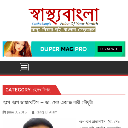
Skip
to
content
CATEGORY:
হেলথ টিপস্
গল্পে গল্পে ডায়াবেটিস – ডা. মোঃ এজাজ বারী চৌধুরী
June 3, 2018
Rafiq Ul Alam
গল্পে গল্পে ডায়াবেটিস [ডা. মোঃ