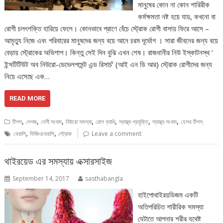
মানুষের কোন না কোন শারিরীক
কর্মক্ষমতা নষ্ট হয়ে যায়, কখনো বা
রোগী চলৎশক্তি হারিয়ে ফেলে। কোনভাবে প্রাণে বেঁচে স্ট্রোক রোগী বাসায় ফিরে আসে –
আমৃত্যু নিজে এবং পরিবারের মানুষদের জন্য বয়ে আনে চরম দূর্ভোগ । সারা জীবনের জন্য বয়ে
বেড়ায় স্ট্রোকের অভিশাপ। কিন্তু সেই দিন বুঝি এখন শেষ। রাজধানীর নিউ ইস্কাটনস্থ ‘
ইন্সটিটিউট অব নিউরো-ডেভেলপমেন্ট এন্ড রিসার্চ’ (আই এন ডি আর) স্ট্রোক রোগীদের জন্য
নিয়ে এসেছে এক…
READ MORE
,
,
,
,
,
,
,
টিপস
দেশজ
দেশী সংবাদ
নিউরো সমস্যা
রোগ ব্যাধি
স্বাস্থ্য প্রযুক্তি
স্বাস্থ্য সংবাদ
হেলথ টিপস্
,
,
থেরাপি
ফিজিওথেরাপি
স্ট্রোক
Leave a comment
থাইরয়েড এর সমস্যায় এক্সারসাইজ
September 14, 2017
sasthabangla
হাইপোথাইরয়ডিজম একটি
অতিপরিচিত শারীরিক সমস্যা
যেটাতে আপনার শরীর যথেষ্ট