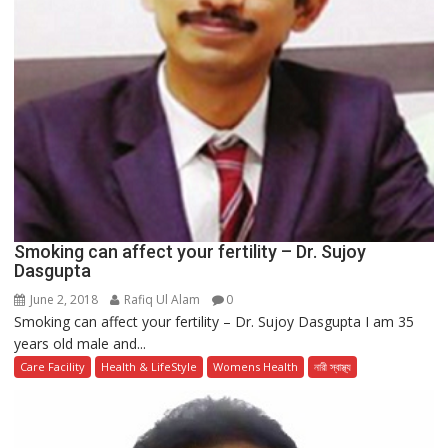
Smoking can affect your fertility – Dr. Sujoy
Dasgupta
June 2, 2018
Rafiq Ul Alam
0
Smoking can affect your fertility – Dr. Sujoy Dasgupta I am 35
years old male and...
Care Facility
Health & LifeStyle
Womens Health
নারী স্বাস্থ্য