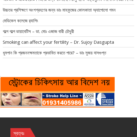
উচ্চতর প্রশিক্ষণে অংশগ্রহণের জন্য ডাঃ মাহফুজের কোলকাতা অ্যাপোলো গমন
মেডিকেল কলেজে র‍্যাগিং
গল্পে গল্পে ডায়াবেটিস – ডা. মোঃ এজাজ বারী চৌধুরী
Smoking can affect your fertility – Dr. Sujoy Dasgupta
ধূমপান কি প্রজননক্ষমতাকে প্রভাবিত করতে পারে? – ডাঃ সুজয় দাসগুপ্ত
স্বত্বঃ