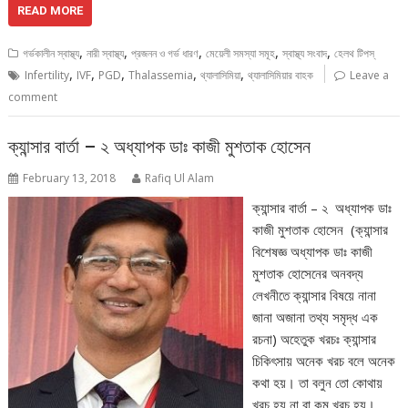
READ MORE
,
,
,
,
,
গর্ভকালীন স্বাস্থ্য
নারী স্বাস্থ্য
প্রজনন ও গর্ভ ধারণ
মেয়েলী সমস্যা সমূহ
স্বাস্থ্য সংবাদ
হেলথ টিপস্
,
,
,
,
,
Infertility
IVF
PGD
Thalassemia
থ্যালাসিমিয়া
থ্যালাসিমিয়ার বাহক
Leave a
comment
ক্যান্সার বার্তা – ২ অধ্যাপক ডাঃ কাজী মুশতাক হোসেন
February 13, 2018
Rafiq Ul Alam
ক্যান্সার বার্তা – ২ অধ্যাপক ডাঃ
কাজী মুশতাক হোসেন (ক্যান্সার
বিশেষজ্ঞ অধ্যাপক ডাঃ কাজী
মুশতাক হোসেনের অনবদ্য
লেখনীতে ক্যান্সার বিষয়ে নানা
জানা অজানা তথ্য সমৃদ্ধ এক
রচনা) অহেতুক খরচঃ ক্যান্সার
চিকিৎসায় অনেক খরচ বলে অনেক
কথা হয়। তা বলুন তো কোথায়
খরচ হয় না বা কম খরচ হয়।