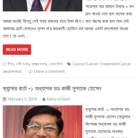
শায়েস্তা খার আমলে টাকায় ৮ মন
চাল পাওয়া যেত বলে অনেক কথা
আমরা শুনেছি কিন্তু সেই সময় কজনার হাতে টাকা ছিল। অত আগের কথা বলে লাভ নেই
আমাদের ছোট বেলাতেও নৃপেন দা’র জয়কালী হোটেলে চার আনায় একটা রসগোল্লা পাওয়া
যেত। তা এখন…
READ MORE
,
,
,
টিপস
দেশী সংবাদ
স্বাস্থ্য সংবাদ
হেলথ টিপস্
Cancer/Cancer Treatment/Cancer
awareness
Leave a comment
ক্যান্সার বার্তা -১ অধ্যাপক ডাঃ কাজী মুশতাক হোসেন
February 5, 2018
Rafiq Ul Alam
ক্যান্সার বার্তা -১ অধ্যাপক ডাঃ
কাজী মুশতাক হোসেন (ক্যান্সার
বিশেষজ্ঞ অধ্যাপক ডাঃ কাজী
মুশতাক হোসেনের অনবদ্য