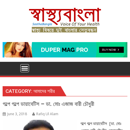
Skip
to
content
CATEGORY:
আমাদের শরীর
গল্পে গল্পে ডায়াবেটিস – ডা. মোঃ এজাজ বারী চৌধুরী
June 3, 2018
Rafiq Ul Alam
গল্পে গল্পে ডায়াবেটিস [ডা. মোঃ