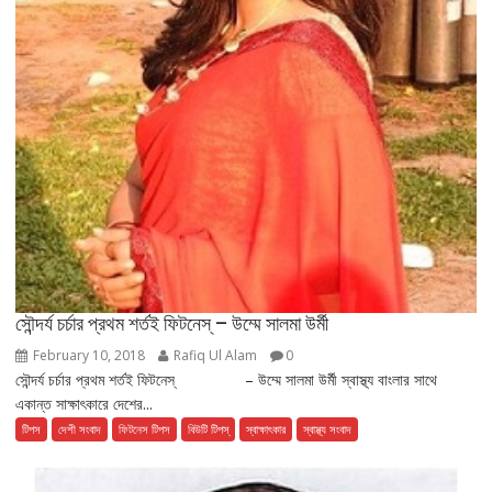
সৌন্দর্য চর্চার প্রথম শর্তই ফিটনেস্ – উম্মে সালমা উর্মী
February 10, 2018
Rafiq Ul Alam
0
সৌন্দর্য চর্চার প্রথম শর্তই ফিটনেস্ – উম্মে সালমা উর্মী স্বাস্থ্য বাংলার সাথে
একান্ত সাক্ষাৎকারে দেশের...
টিপস
দেশী সংবাদ
ফিটনেস টিপস
বিউটি টিপস্
স্বাক্ষাৎকার
স্বাস্থ্য সংবাদ