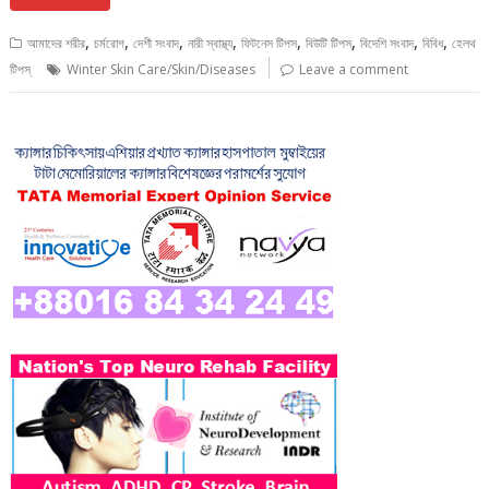
,
,
,
,
,
,
,
,
আমাদের শরীর
চর্মরোগ
দেশী সংবাদ
নারী স্বাস্থ্য
ফিটনেস টিপস
বিউটি টিপস্
বিদেশি সংবাদ
বিবিধ
হেলথ
টিপস্
Winter Skin Care/Skin/Diseases
Leave a comment