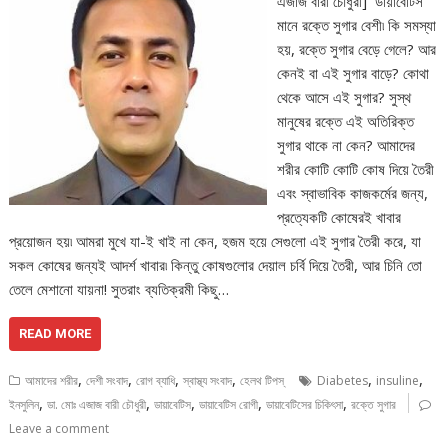
এজাজ বারী চৌধুরী] ডায়াবেটিস
মানে রক্তে সুগার বেশী৷ কি সমস্যা
হয়, রক্তে সুগার বেড়ে গেলে? আর
কেনই বা এই সুগার বাড়ে? কোথা
থেকে আসে এই সুগার? সুস্থ
মানুষের রক্তে এই অতিরিক্ত
সুগার থাকে না কেন? আমাদের
শরীর কোটি কোটি কোষ দিয়ে তৈরী
এবং স্বাভাবিক কাজকর্মের জন্য,
প্রত্যেকটি কোষেরই খাবার
প্রয়োজন হয়৷ আমরা মুখে যা-ই খাই না কেন, হজম হয়ে সেগুলো এই সুগার তৈরী করে, যা
সকল কোষের জন্যই আদর্শ খাবার৷ কিন্তু কোষগুলোর দেয়াল চর্বি দিয়ে তৈরী, আর চিনি তো
তেলে মেশানো যায়না! সুতরাং ব্যতিক্রমী কিছু…
READ MORE
,
,
,
,
,
,
আমাদের শরীর
দেশী সংবাদ
রোগ ব্যাধি
স্বাস্থ্য সংবাদ
হেলথ টিপস্
Diabetes
insuline
,
,
,
,
,
ইনসুলিন
ডা. মোঃ এজাজ বারী চৌধুরী
ডায়াবেটিস
ডায়াবেটিস রোগী
ডায়াবেটিসের চিকিৎসা
রক্তে সুগার
Leave a comment