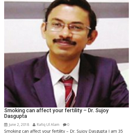
Smoking can affect your fertility – Dr. Sujoy
Dasgupta
June 2, 2018
Rafiq Ul Alam
0
Smoking can affect your fertility – Dr. Sujoy Dasgupta I am 35