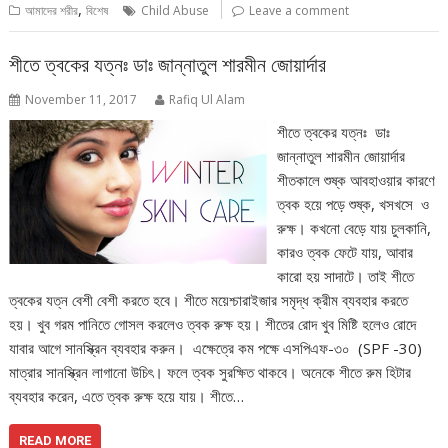
,
আমাদের শরীর
বিশেষ
Child Abuse
Leave a comment
শীতে ত্বকের যত্নঃ ডাঃ জান্নাতুল শারমীন জোয়ার্দার
November 11, 2017
Rafiq Ul Alam
শীতে ত্বকের যত্নঃ ডাঃ
জান্নাতুল শারমীন জোয়ার্দার
শীতকালে শুষ্ক আবহাওয়ার কারণে
ত্বক হয়ে পড়ে শুষ্ক, খসখসে ও
রুক্ষ। কখনো বেড়ে যায় চুলকানি,
কারও ত্বক ফেটে যায়, আবার
কারো হয় সাদাটে। তাই শীতে
ত্বকের যত্ন বেশী বেশী করতে হবে। শীতে ময়েশ্চারাইজার সমৃদ্ধ ক্রীম ব্যবহার করতে
হয়। খুব গরম পানিতে গোসল করলেও ত্বক রুক্ষ হয়। শীতের রোদ খুব মিষ্টি হলেও রোদে
যাবার আগে সানস্ক্রিন ব্যবহার করুন। এক্ষেত্রে কম পক্ষে এসপিএফ-৩০ (SPF -30)
মাত্রার সানস্ক্রিন লাগানো উচিৎ। ফলে ত্বক সুরক্ষিত থাকবে। অনেকে শীতে রুম হিটার
ব্যবহার করেন, এতে ত্বক রুক্ষ হয়ে যায়। শীতে…
READ MORE