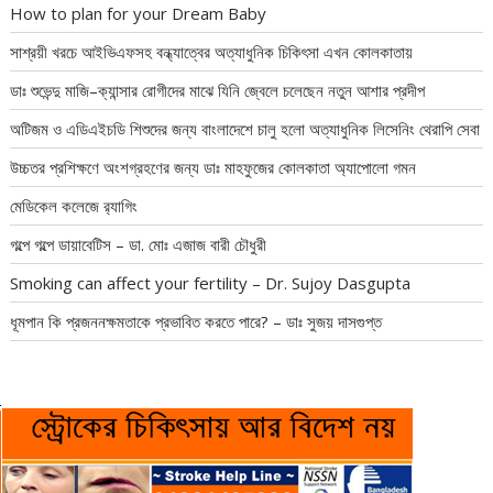
How to plan for your Dream Baby
সাশ্রয়ী খরচে আইভিএফসহ বন্ধ্যাত্বের অত্যাধুনিক চিকিৎসা এখন কোলকাতায়
ডাঃ শুভেন্দু মাজি–ক্যান্সার রোগীদের মাঝে যিনি জ্বেলে চলেছেন নতুন আশার প্রদীপ
অটিজম ও এডিএইচডি শিশুদের জন্য বাংলাদেশে চালু হলো অত্যাধুনিক লিসেনিং থেরাপি সেবা
উচ্চতর প্রশিক্ষণে অংশগ্রহণের জন্য ডাঃ মাহফুজের কোলকাতা অ্যাপোলো গমন
মেডিকেল কলেজে র‍্যাগিং
গল্পে গল্পে ডায়াবেটিস – ডা. মোঃ এজাজ বারী চৌধুরী
Smoking can affect your fertility – Dr. Sujoy Dasgupta
ধূমপান কি প্রজননক্ষমতাকে প্রভাবিত করতে পারে? – ডাঃ সুজয় দাসগুপ্ত