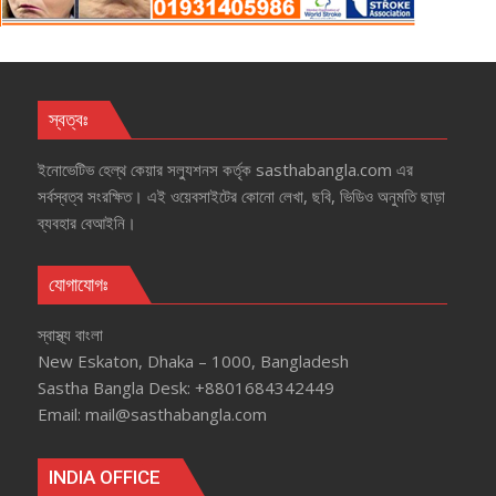
স্বত্বঃ
ইনোভেটিভ হেল্‌থ কেয়ার সল্যুশনস কর্তৃক sasthabangla.com এর
সর্বস্বত্ব সংরক্ষিত। এই ওয়েবসাইটের কোনো লেখা, ছবি, ভিডিও অনুমতি ছাড়া
ব্যবহার বেআইনি।
যোগাযোগঃ
স্বাস্থ্য বাংলা
New Eskaton, Dhaka – 1000, Bangladesh
Sastha Bangla Desk: +8801684342449
Email: mail@sasthabangla.com
INDIA OFFICE