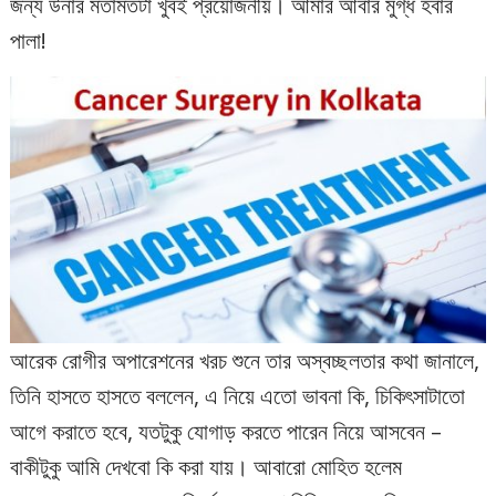
জন্য উনার মতামতটা খুবই প্রয়োজনীয়। আমার আবার মুগ্ধ হবার
পালা!
আরেক রোগীর অপারেশনের খরচ শুনে তার অস্বচ্ছলতার কথা জানালে,
তিনি হাসতে হাসতে বললেন, এ নিয়ে এতো ভাবনা কি, চিকিৎসাটাতো
আগে করাতে হবে, যতটুকু যোগাড় করতে পারেন নিয়ে আসবেন –
বাকীটুকু আমি দেখবো কি করা যায়। আবারো মোহিত হলেম