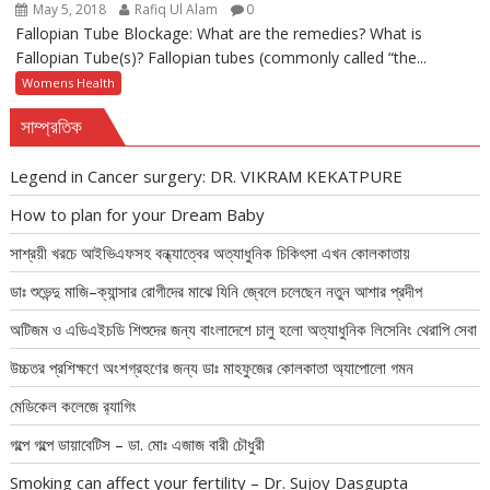
May 5, 2018
Rafiq Ul Alam
0
Fallopian Tube Blockage: What are the remedies? What is
Fallopian Tube(s)? Fallopian tubes (commonly called “the...
Womens Health
সাম্প্রতিক
Legend in Cancer surgery: DR. VIKRAM KEKATPURE
How to plan for your Dream Baby
সাশ্রয়ী খরচে আইভিএফসহ বন্ধ্যাত্বের অত্যাধুনিক চিকিৎসা এখন কোলকাতায়
ডাঃ শুভেন্দু মাজি–ক্যান্সার রোগীদের মাঝে যিনি জ্বেলে চলেছেন নতুন আশার প্রদীপ
অটিজম ও এডিএইচডি শিশুদের জন্য বাংলাদেশে চালু হলো অত্যাধুনিক লিসেনিং থেরাপি সেবা
উচ্চতর প্রশিক্ষণে অংশগ্রহণের জন্য ডাঃ মাহফুজের কোলকাতা অ্যাপোলো গমন
মেডিকেল কলেজে র‍্যাগিং
গল্পে গল্পে ডায়াবেটিস – ডা. মোঃ এজাজ বারী চৌধুরী
Smoking can affect your fertility – Dr. Sujoy Dasgupta