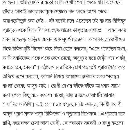
আছেন। তাঁর সেদিনের মতো রোগী দেখা শেষ। অথচ যারা এসেছেন
তাঁরাও আজই ডাক্তারবাবুকে দেখাতে চান অথচ আগে থেকে
অ্যাপয়েন্টমেন্ট করা নেই – হুট করেই চলে এসেছেন দুই বাংলার বিভিন্ন
প্রান্ত থেকে সিএমসিএইচ ভ্যেলোরের ডাক্তার দেখাতে । এমন সময়
চেম্বার ছেড়ে বেড়িয়ে এলেন এক সুদর্শন তরুণ। অপেক্ষারত রোগীদের
দিকে চকিত দৃষ্টি নিক্ষেপ করে স্মিত হেসে বললেন, “এসে পড়েছেন যখন,
আমি সবাইকেই একে একে দেখে দেবো; অনুগ্রহ করে ধৈর্য্য ধরে একটু
বসতে হবে, কেমন”। হঠাৎ আমার দিকে চোখ পড়তেই প্রায় হৈহৈ করে
এগিয়ে এসে বললেন, আপনি নিশ্চয় আমাদের ওপার বাংলার ‘স্বাস্থ্য
বাংলা’ থেকে, আসুন ভাই। রোগী দেখার ফাঁকে ফাঁকে আপনার সাথে
কথা বললে কিছু মনে করবেন নাতো, হাজার হলেও আপনি আমার
সম্মানিত অতিথি। এই হলেন ডাঃ শুভেন্দু মাজি -শান্ত, বিনয়ী, রোগী
অন্ত প্রাণ সুদক্ষ শল্য চিকিৎসক ও ক্যান্সার বিশেষজ্ঞ। এপ্রসঙ্গে বলে
রাখি, কয়েকজন চেনা জানা রোগী, কোলকাতার সহকর্মী ও বন্ধু মহলের