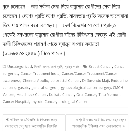
বুনে চলেছেন – তার সর্বস্ব মেধা দিয়ে ক্যান্সার রোগীদের সেবা দিয়ে
চলেছেন। দেশের প্রতি দশের প্রতি, মানবতার প্রতি অনেক ভালোবাসা
দিয়ে দায় পালন করে চলেছেন।। দেশ বিদেশের যে কোন প্রান্ত
থেকেই সবধরনের ক্যান্সার রোগীরা তাঁদের চিকিৎসার ক্ষেত্রে এই রোগী
দরদী চিকিৎসকের পরামর্শ পেতে স্বাস্থ্য বাংলার সহায়তা
(০১৬৮৪৩৪২৪৪৯ ) নিতে পারেন।
,
,
,
,
Uncategorized
বিদেশি সংবাদ
রোগ ব্যাধি
স্বাস্থ্য সংবাদ
Breast Cancer
Cancer
,
,
surgeries
Cancer Treatment India
Cancer/Cancer Treatment/Cancer
,
,
,
,
awareness
Chennai Apollo
colorectal Cancer
Dr Suvendu Maji
Endocrine
,
,
,
cancers
gastric
general surgeon
gynaecological cancer surgery. CMCH
,
,
,
,
Vellore
Head neck Cancer
Kolkata Cancer
Oral Cancer
Tata Memorial
,
,
Cancer Hospital
thyroid Cancer
urological Cancer
Post
অটিজম ও এডিএইচডি শিশুদের জন্য
সাশ্রয়ী খরচে আইভিএফসহ বন্ধ্যাত্বের
navigation
বাংলাদেশে চালু হলো অত্যাধুনিক লিসেনিং
অত্যাধুনিক চিকিৎসা এখন কোলকাতায়