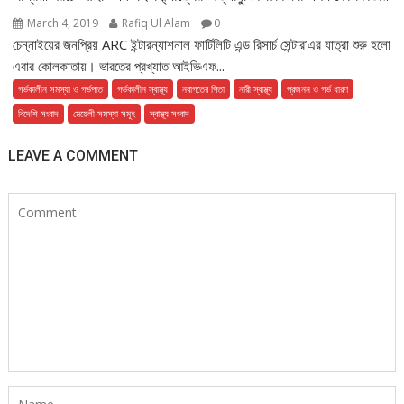
March 4, 2019
Rafiq Ul Alam
0
চেন্নাইয়ের জনপ্রিয় ARC ইন্টারন্যাশনাল ফার্টিলিটি এন্ড রিসার্চ সেন্টার’এর যাত্রা শুরু হলো
এবার কোলকাতায়। ভারতের প্রখ্যাত আইভিএফ...
গর্ভকালীন সমস্যা ও গর্ভপাত
গর্ভকালীন স্বাস্থ্য
নবাগতের পিতা
নারী স্বাস্থ্য
প্রজনন ও গর্ভ ধারণ
বিদেশি সংবাদ
মেয়েলী সমস্যা সমূহ
স্বাস্থ্য সংবাদ
LEAVE A COMMENT