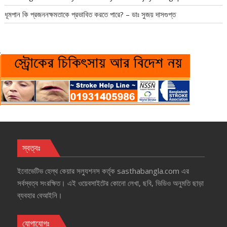
ধূমপান কি প্রজননক্ষমতাকে প্রভাবিত করতে পারে? – ডাঃ সুজয় দাসগুপ্ত
স্বত্বঃ
ইনোভেটিভ হেল্‌থ কেয়ার সল্যুশনস কর্তৃক sasthabangla.com এর
সর্বস্বত্ব সংরক্ষিত। এই ওয়েবসাইটের কোনো লেখা, ছবি, ভিডিও অনুমতি ছাড়া
ব্যবহার বেআইনি।
যোগাযোগঃ