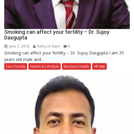
Smoking can affect your fertility – Dr. Sujoy
Dasgupta
June 2, 2018
Rafiq Ul Alam
0
Smoking can affect your fertility – Dr. Sujoy Dasgupta I am 35
years old male and...
Care Facility
Health & LifeStyle
Womens Health
নারী স্বাস্থ্য