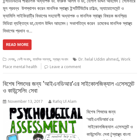
ইন্সটিটিউটের পরিচালক অধ্যাপক ডা. ফারুক আলম ও ডা, হেলাল উদ্দিন আহমেদ। সেমিনারে
মূল প্রবন্ধ উপস্থাপন করেন মানসিক স্বাস্থ্য ইন্সটিটিউটের চাইল্ড, অ্যাডোলেসেন্ট ও
ফ্যামিলি সাইকিয়াট্রি বিভাগের সহযোগী অধ্যাপক ও মানসিক স্বাস্থ্য বিষয়ক জনপ্রিয়
মিডিয়া ব্যক্তিত্ব ডা,হেলাল উদ্দিন আহমেদ। সভাপতিত্ব করেন চমেকের মানসিক স্বাস্থ্য
বিভাগের প্রধান ও…
READ MORE
,
,
,
,
দেশজ
দেশী সংবাদ
মানসিক সমস্যা
স্বাস্থ্য সংবাদ
Dr. helal Uddin ahmed
Work
Place mental health
Leave a comment
বিশেষ শিশুদের জন্য ‘আইএনডিআর’এর সাইকোলজিক্যাল এসেসমেন্ট
ও কাউন্সেলিং সেবা
November 13, 2017
Rafiq Ul Alam
বিশেষ শিশুদের জন্য
‘আইএনডিআর’এর
সাইকোলজিক্যাল এসেসমেন্ট ও
কাউন্সেলিং সেবা [স্বাস্থ্য বাংলা