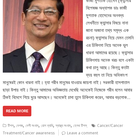
কাজী মুশতাক হোসেন (ক্যান্সার
বিশেষজ্ঞ অধ্যাপক ডাঃ কাজী
মুশতাক হোসেনের অনবদ্য
লেখনীতে ক্যান্সার বিষয়ে নানা
জানা অজানা তথ্য সমৃদ্ধ এক
রচনা) ক্যান্সার নিয়ে যেমন তেমনি
এর চিকিৎসা নিয়ে অনেক ভুল
ধারনা আমাদের রয়েছে। ক্যান্সার
চিকিৎসায় অনেক খরচ বলে একটা
কথা চালু আছে। কিন্তু কতটা
ব্যয় বহুল তা নিয়ে অধিকাংশ
মানুষেরই কোন ধারনা নাই। হ্যা গরীব মানুষের যাওয়ার জায়গা নাই। সরকারী হাসপাতাল
ছাড়া উপায় নাই। কিন্তু আমাদের অভিজ্ঞতায় দেখেছি অনেকেই নিজেকে গরীব বলেন আবার
ঠিকই বিদেশে গিয়ে ঘুরে আসছেন। অনেকেই চাদা তুলে চিকিৎসা করেন, আবার বড়লোক…
READ MORE
,
,
,
,
,
টিপস
দেশজ
দেশী সংবাদ
রোগ ব্যাধি
স্বাস্থ্য সংবাদ
হেলথ টিপস্
Cancer/Cancer
Treatment/Cancer awareness
Leave a comment