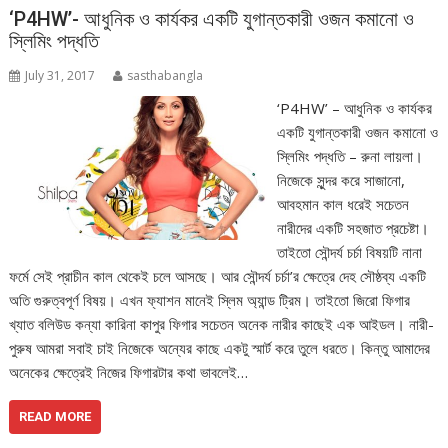
‘P4HW’- আধুনিক ও কার্যকর একটি যুগান্তকারী ওজন কমানো ও
স্লিমিং পদ্ধতি
July 31, 2017
sasthabangla
‘P4HW’ – আধুনিক ও কার্যকর
একটি যুগান্তকারী ওজন কমানো ও
স্লিমিং পদ্ধতি – রুনা লায়লা।
নিজেকে সুন্দর করে সাজানো,
আবহমান কাল ধরেই সচেতন
নারীদের একটি সহজাত প্রচেষ্টা।
তাইতো সৌন্দর্য চর্চা বিষয়টি নানা
ফর্মে সেই প্রাচীন কাল থেকেই চলে আসছে। আর সৌন্দর্য চর্চা’র ক্ষেত্রে দেহ সৌষ্ঠব্য একটি
অতি গুরুত্বপূর্ণ বিষয়। এখন ফ্যাশন মানেই স্লিম অ্যান্ড ট্রিম। তাইতো জিরো ফিগার
খ্যাত বলিউড কন্যা কারিনা কাপুর ফিগার সচেতন অনেক নারীর কাছেই এক আইডল। নারী-
পুরুষ আমরা সবাই চাই নিজেকে অন্যের কাছে একটু স্মার্ট করে তুলে ধরতে। কিন্তু আমাদের
অনেকের ক্ষেত্রেই নিজের ফিগারটার কথা ভাবলেই…
READ MORE