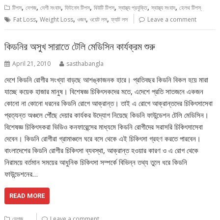
,
,
,
,
,
,
,
টিপস
দেশজ
দেশী সংবাদ
ফিটনেস টিপস
বিউটি টিপস্
স্বাস্থ্য প্রযুক্তি
স্বাস্থ্য সংবাদ
হেলথ টিপস্
,
,
,
,
Fat Loss
Weight Loss
ওজন
ওয়েট লস
ফ্যাট লস
Leave a comment
কিডনির অসুখ সারাতে টেলি মেডিসিন কার্যক্রম শুরু
April 21, 2010
sasthabangla
দেশে কিডনি রোগীর সংখ্যা বাড়ছে আশঙ্কাজনক হারে। প্রতিবছর কিডনি বিকল হয়ে মারা
যাচ্ছে কয়েক হাজার মানুষ। বিশেষজ্ঞ চিকিৎসকদের মতে, এদেশে প্রতি সাতজনে একজন
কোনো না কোনো ধরনের কিডনি রোগে আক্রান্ত। তাই এ রোগে আক্রান্তদের চিকিৎসাসেবা
প্রত্যন্ত অঞ্চলে পৌঁছে দেয়ার কার্যকর উদ্যোগ নিয়েছে কিডনি ফাউন্ডেশন টেলি মেডিসিন।
বিশেষজ্ঞ চিকিৎসকরা ভিডিও কনফারেন্সের মাধ্যমে কিডনি রোগীদের সরাসরি চিকিৎসাসেবা
দেবেন। কিডনি রোগীরা গ্রামাঞ্চলে ঘরে বসে থেকে এই চিকিৎসা গ্রহণ করতে পারবেন।
বাংলাদেশের কিডনি রোগীর চিকিৎসা ব্যবস্থা, আক্রান্ত হওয়ার কারণ ও এ রোগ থেকে
নিরাময়ে বর্তমান সময়ের আধুনিক চিকিৎসা সম্পর্কে বিভিন্ন তথ্য তুলে ধরে কিডনি
ফাউন্ডেশনের…
READ MORE
দেশজ
Leave a comment