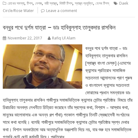
,
,
,
,
,
,
চোখের সমস্যা
টিপস
দেশজ
নারী স্বাস্থ্য
বিউটি টিপস্
স্বাস্থ্য প্রযুক্তি
হেলথ টিপস্
Daek
Circle/Rose Water
Leave a comment
বন্ধুর পথে দুর্গম যাত্রা – ডাঃ হাবিবুল্লাহ তালুকদার রাসকিন
November 22, 2017
Rafiq Ul Alam
বন্ধুর পথে দুর্গম যাত্রা – ডাঃ
হাবিবুল্লাহ তালুকদার রাসকিন
[স্বাস্থ্য বাংলা ডেস্ক] (এদেশের
ক্যান্সার প্রতিরোধ সামাজিক
সচেতনতা আন্দোলনের প্রাণ পুরুষ
ও বাংলাদেশ ক্যান্সার সচেতনতা
ফোরামের প্রধান সমন্বায়ক ডাঃ
হাবিবুল্লাহ তালুকদার রাসকিন গাজীপুরে সমাজভিত্তিক ক্যান্সার সেন্টার প্রতিষ্ঠার বিষয়ে তাঁর
চিরাচরিত অনবদ্য লেখনীতে চিত্রিত করেছেন তাঁর স্বপ্নের কথা, বিশ্বাস – আস্থার কথা,
মানুষের ভালোবাসার এক অনন্য গল্প গাঁথা) গতকাল গাজীপুরে তিনটি স্বেচ্ছাসেবী সংগঠনের
সাথে কথা বলেছি। বলেছি গাজীপুরে সমাজভিত্তিক ক্যান্সার সেন্টার প্রতিষ্ঠার স্বপ্ন দেখার
কথা। বিশাল অবকাঠামো আর অত্যাধুনিক যন্ত্রপাতি দিয়ে নয়, যার শুরু হবে সমাজভিত্তিক
গণমুখি ছোট ছোট কর্মসূচী দিয়ে। প্রতিরোধ,…