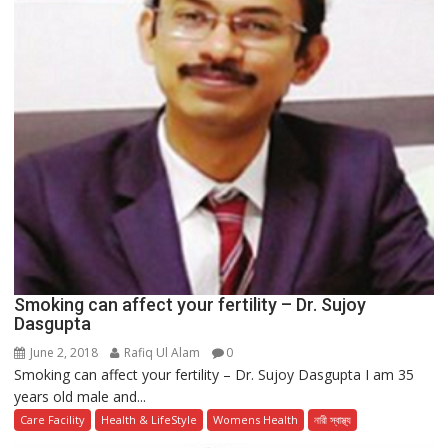
Smoking can affect your fertility – Dr. Sujoy
Dasgupta
June 2, 2018
Rafiq Ul Alam
0
Smoking can affect your fertility – Dr. Sujoy Dasgupta I am 35
years old male and...
Care Facility
Health & LifeStyle
Womens Health
নারী স্বাস্থ্য