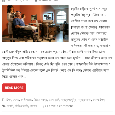
October 3, 2017
sasthabangla
ব্রেইন স্ট্রোক পুনর্বাসনে নতুন
পদ্ধতিঃ ‘শুধু প্রাণ নিয়ে নয় –
রোগীকে সচল করে ঘরে ফেরায়’।
[স্বাস্থ্য বাংলা ডেস্ক] সাধারণত
ব্রেইন স্ট্রোক হলে পক্ষাঘাতে
মানুষের কোন না কোন শারিরীক
কর্মক্ষমতা নষ্ট হয়ে যায়, কখনো বা
রোগী চলৎশক্তি হারিয়ে ফেলে। কোনভাবে প্রাণে বেঁচে স্ট্রোক রোগী বাসায় ফিরে আসে –
আমৃত্যু নিজে এবং পরিবারের মানুষদের জন্য বয়ে আনে চরম দূর্ভোগ । সারা জীবনের জন্য বয়ে
বেড়ায় স্ট্রোকের অভিশাপ। কিন্তু সেই দিন বুঝি এখন শেষ। রাজধানীর নিউ ইস্কাটনস্থ ‘
ইন্সটিটিউট অব নিউরো-ডেভেলপমেন্ট এন্ড রিসার্চ’ (আই এন ডি আর) স্ট্রোক রোগীদের জন্য
নিয়ে এসেছে এক…
READ MORE
,
,
,
,
,
,
,
টিপস
দেশজ
দেশী সংবাদ
নিউরো সমস্যা
রোগ ব্যাধি
স্বাস্থ্য প্রযুক্তি
স্বাস্থ্য সংবাদ
হেলথ টিপস্
,
,
থেরাপি
ফিজিওথেরাপি
স্ট্রোক
Leave a comment