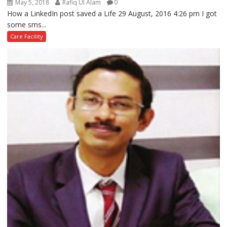
May 5, 2018
Rafiq Ul Alam
0
How a LinkedIn post saved a Life 29 August, 2016 4:26 pm I got
some sms...
Care Facility