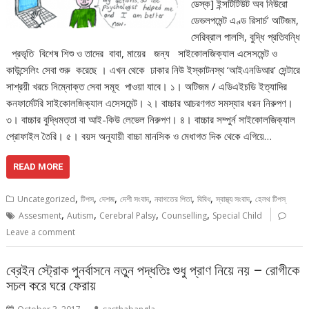
ডেস্ক] ইন্সটিটিউট অব নিউরো
ডেভলপমেন্ট এণ্ড রিসার্চ’ অটিজম,
সেরিব্রাল পালসি, বুদ্ধি প্রতিবন্ধি
প্রভৃতি বিশেষ শিশু ও তাদের বাবা, মায়ের জন্য সাইকোলজিক্যাল এসেসমেন্ট ও
কাউন্সেলিং সেবা শুরু করেছে । এখন থেকে ঢাকার নিউ ইস্কাটনস্থ ‘আইএনডিআর’ সেন্টারে
সাশ্রয়ী খরচে নিম্নোক্ত সেবা সমূহ পাওয়া যাবে। ১। অটিজম / এডিএইচডি ইত্যাদির
কনফার্মেটরি সাইকোলজিক্যাল এসেসমেন্ট। ২। বাচ্চার আচরণগত সমস্যার ধরন নিরুপণ।
৩। বাচ্চার বুদ্ধিমত্তা বা আই-কিউ লেভেল নিরুপণ। ৪। বাচ্চার সম্পুর্ন সাইকোলজিক্যাল
প্রোফাইল তৈরি। ৫। বয়স অনুযায়ী বাচ্চা মানসিক ও মেধাগত দিক থেকে এগিয়ে…
READ MORE
,
,
,
,
,
,
,
Uncategorized
টিপস
দেশজ
দেশী সংবাদ
নবাগতের পিতা
বিবিধ
স্বাস্থ্য সংবাদ
হেলথ টিপস্
,
,
,
,
Assesment
Autism
Cerebral Palsy
Counselling
Special Child
Leave a comment
ব্রেইন স্ট্রোক পুনর্বাসনে নতুন পদ্ধতিঃ শুধু প্রাণ নিয়ে নয় – রোগীকে
সচল করে ঘরে ফেরায়