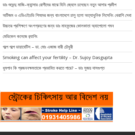
ডাঃ শুভেন্দু মাজি–ক্যান্সার রোগীদের মাঝে যিনি জ্বেলে চলেছেন নতুন আশার প্রদীপ
অটিজম ও এডিএইচডি শিশুদের জন্য বাংলাদেশে চালু হলো অত্যাধুনিক লিসেনিং থেরাপি সেবা
উচ্চতর প্রশিক্ষণে অংশগ্রহণের জন্য ডাঃ মাহফুজের কোলকাতা অ্যাপোলো গমন
মেডিকেল কলেজে র‍্যাগিং
গল্পে গল্পে ডায়াবেটিস – ডা. মোঃ এজাজ বারী চৌধুরী
Smoking can affect your fertility – Dr. Sujoy Dasgupta
ধূমপান কি প্রজননক্ষমতাকে প্রভাবিত করতে পারে? – ডাঃ সুজয় দাসগুপ্ত