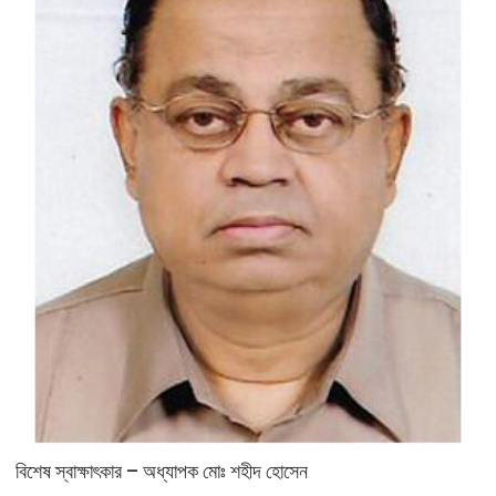
বিশেষ স্বাক্ষাৎকার – অধ্যাপক মোঃ শহীদ হোসেন