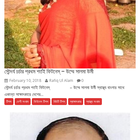
সৌন্দর্য চর্চার প্রথম শর্তই ফিটনেস্ – উম্মে সালমা উর্মী
February 10, 2018
Rafiq Ul Alam
0
সৌন্দর্য চর্চার প্রথম শর্তই ফিটনেস্ – উম্মে সালমা উর্মী স্বাস্থ্য বাংলার সাথে
একান্ত সাক্ষাৎকারে দেশের...
টিপস
দেশী সংবাদ
ফিটনেস টিপস
বিউটি টিপস্
স্বাক্ষাৎকার
স্বাস্থ্য সংবাদ