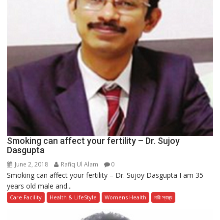
Smoking can affect your fertility – Dr. Sujoy
Dasgupta
June 2, 2018
Rafiq Ul Alam
0
Smoking can affect your fertility – Dr. Sujoy Dasgupta I am 35
years old male and...
Care Facility
Health & LifeStyle
Womens Health
নারী স্বাস্থ্য