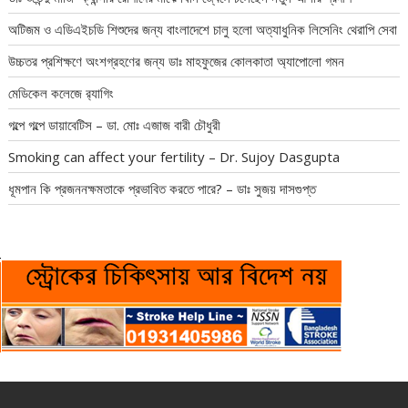
অটিজম ও এডিএইচডি শিশুদের জন্য বাংলাদেশে চালু হলো অত্যাধুনিক লিসেনিং থেরাপি সেবা
উচ্চতর প্রশিক্ষণে অংশগ্রহণের জন্য ডাঃ মাহফুজের কোলকাতা অ্যাপোলো গমন
মেডিকেল কলেজে র‍্যাগিং
গল্পে গল্পে ডায়াবেটিস – ডা. মোঃ এজাজ বারী চৌধুরী
Smoking can affect your fertility – Dr. Sujoy Dasgupta
ধূমপান কি প্রজননক্ষমতাকে প্রভাবিত করতে পারে? – ডাঃ সুজয় দাসগুপ্ত