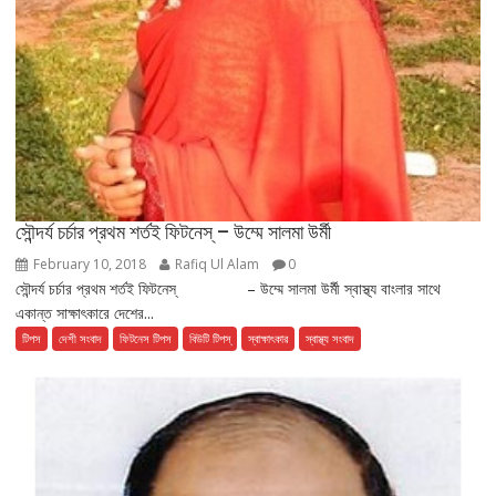
সৌন্দর্য চর্চার প্রথম শর্তই ফিটনেস্ – উম্মে সালমা উর্মী
February 10, 2018
Rafiq Ul Alam
0
সৌন্দর্য চর্চার প্রথম শর্তই ফিটনেস্ – উম্মে সালমা উর্মী স্বাস্থ্য বাংলার সাথে
একান্ত সাক্ষাৎকারে দেশের...
টিপস
দেশী সংবাদ
ফিটনেস টিপস
বিউটি টিপস্
স্বাক্ষাৎকার
স্বাস্থ্য সংবাদ