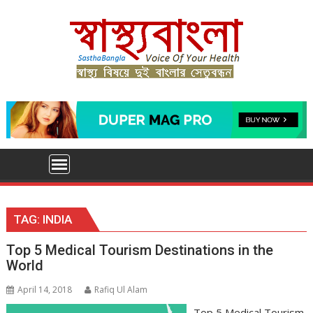
Skip
to
content
TAG:
INDIA
Top 5 Medical Tourism Destinations in the
World
April 14, 2018
Rafiq Ul Alam
Top 5 Medical Tourism