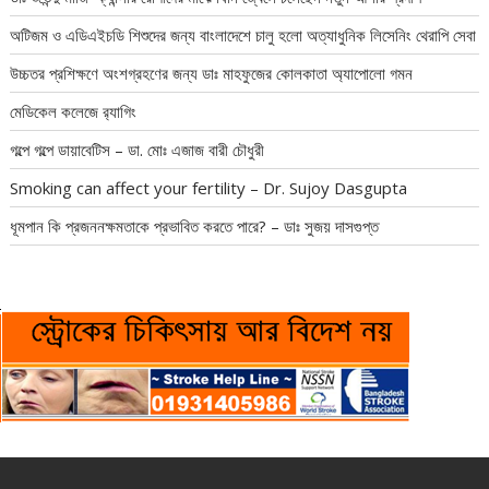
অটিজম ও এডিএইচডি শিশুদের জন্য বাংলাদেশে চালু হলো অত্যাধুনিক লিসেনিং থেরাপি সেবা
উচ্চতর প্রশিক্ষণে অংশগ্রহণের জন্য ডাঃ মাহফুজের কোলকাতা অ্যাপোলো গমন
মেডিকেল কলেজে র‍্যাগিং
গল্পে গল্পে ডায়াবেটিস – ডা. মোঃ এজাজ বারী চৌধুরী
Smoking can affect your fertility – Dr. Sujoy Dasgupta
ধূমপান কি প্রজননক্ষমতাকে প্রভাবিত করতে পারে? – ডাঃ সুজয় দাসগুপ্ত