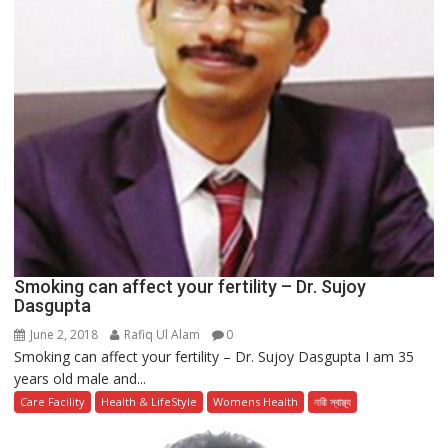
Smoking can affect your fertility – Dr. Sujoy
Dasgupta
June 2, 2018
Rafiq Ul Alam
0
Smoking can affect your fertility – Dr. Sujoy Dasgupta I am 35
years old male and...
Care Facility
Health & LifeStyle
Womens Health
নারী স্বাস্থ্য