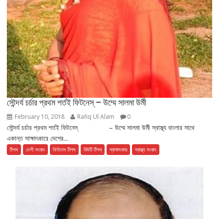
সৌন্দর্য চর্চার প্রথম শর্তই ফিটনেস্ – উম্মে সালমা উর্মী
February 10, 2018
Rafiq Ul Alam
0
সৌন্দর্য চর্চার প্রথম শর্তই ফিটনেস্ – উম্মে সালমা উর্মী স্বাস্থ্য বাংলার সাথে
একান্ত সাক্ষাৎকারে দেশের...
টিপস
দেশী সংবাদ
ফিটনেস টিপস
বিউটি টিপস্
স্বাক্ষাৎকার
স্বাস্থ্য সংবাদ