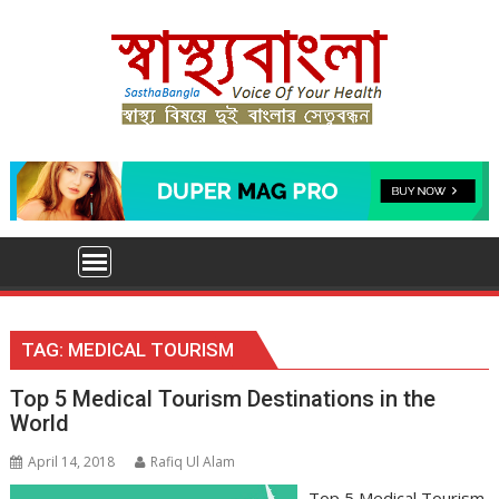
Skip
to
content
TAG:
MEDICAL TOURISM
Top 5 Medical Tourism Destinations in the
World
April 14, 2018
Rafiq Ul Alam
Top 5 Medical Tourism