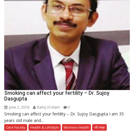
Smoking can affect your fertility – Dr. Sujoy
Dasgupta
June 2, 2018
Rafiq Ul Alam
0
Smoking can affect your fertility – Dr. Sujoy Dasgupta I am 35
years old male and...
Care Facility
Health & LifeStyle
Womens Health
নারী স্বাস্থ্য