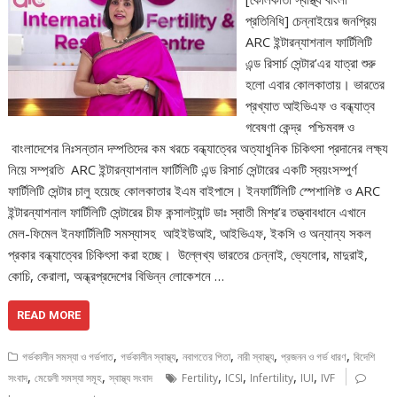
প্রতিনিধি] চেন্নাইয়ের জনপ্রিয়
ARC ইন্টারন্যাশনাল ফার্টিলিটি
এন্ড রিসার্চ সেন্টার’এর যাত্রা শুরু
হলো এবার কোলকাতায়। ভারতের
প্রখ্যাত আইভিএফ ও বন্ধ্যাত্ব
গবেষণা কেন্দ্র পশ্চিমবঙ্গ ও
বাংলাদেশের নিঃসন্তান দম্পতিদের কম খরচে বন্ধ্যাত্বের অত্যাধুনিক চিকিৎসা প্রদানের লক্ষ্য
নিয়ে সম্প্রতি ARC ইন্টারন্যাশনাল ফার্টিলিটি এন্ড রিসার্চ সেন্টারের একটি স্বয়ংসম্পুর্ণ
ফার্টিলিটি সেন্টার চালু হয়েছে কোলকাতার ইএম বাইপাসে। ইনফার্টিলিটি স্পেশালিষ্ট ও ARC
ইন্টারন্যাশনাল ফার্টিলিটি সেন্টারের চীফ কন্সালট্যান্ট ডাঃ স্বাতী মিশ্র’র তত্ত্বাবধানে এখানে
মেল-ফিমেল ইনফার্টিলিটি সমস্যাসহ আইইউআই, আইভিএফ, ইকসি ও অন্যান্য সকল
প্রকার বন্ধ্যাত্বের চিকিৎসা করা হচ্ছে। উল্লেখ্য ভারতের চেন্নাই, ভ্যেলোর, মাদুরাই,
কোচি, কেরালা, অন্ধ্রপ্রদেশের বিভিন্ন লোকেশনে …
READ MORE
,
,
,
,
,
গর্ভকালীন সমস্যা ও গর্ভপাত
গর্ভকালীন স্বাস্থ্য
নবাগতের পিতা
নারী স্বাস্থ্য
প্রজনন ও গর্ভ ধারণ
বিদেশি
,
,
,
,
,
,
সংবাদ
মেয়েলী সমস্যা সমূহ
স্বাস্থ্য সংবাদ
Fertility
ICSI
Infertility
IUI
IVF