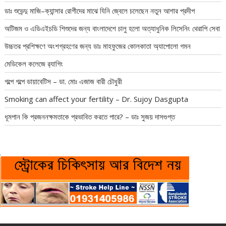
ডাঃ শুভেন্দু মাজি–ক্যান্সার রোগীদের মাঝে যিনি জ্বেলে চলেছেন নতুন আশার প্রদীপ
অটিজম ও এডিএইচডি শিশুদের জন্য বাংলাদেশে চালু হলো অত্যাধুনিক লিসেনিং থেরাপি সেবা
উচ্চতর প্রশিক্ষণে অংশগ্রহণের জন্য ডাঃ মাহফুজের কোলকাতা অ্যাপোলো গমন
মেডিকেল কলেজে র‍্যাগিং
গল্পে গল্পে ডায়াবেটিস – ডা. মোঃ এজাজ বারী চৌধুরী
Smoking can affect your fertility – Dr. Sujoy Dasgupta
ধূমপান কি প্রজননক্ষমতাকে প্রভাবিত করতে পারে? – ডাঃ সুজয় দাসগুপ্ত