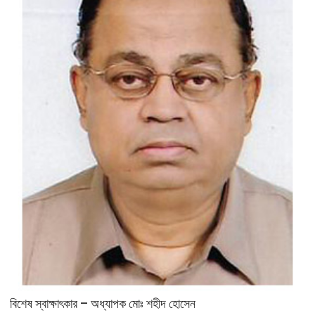
বিশেষ স্বাক্ষাৎকার – অধ্যাপক মোঃ শহীদ হোসেন