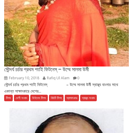
সৌন্দর্য চর্চার প্রথম শর্তই ফিটনেস্ – উম্মে সালমা উর্মী
February 10, 2018
Rafiq Ul Alam
0
সৌন্দর্য চর্চার প্রথম শর্তই ফিটনেস্ – উম্মে সালমা উর্মী স্বাস্থ্য বাংলার সাথে
একান্ত সাক্ষাৎকারে দেশের...
টিপস
দেশী সংবাদ
ফিটনেস টিপস
বিউটি টিপস্
স্বাক্ষাৎকার
স্বাস্থ্য সংবাদ