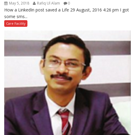
May 5, 2018
Rafiq Ul Alam
0
How a LinkedIn post saved a Life 29 August, 2016 4:26 pm I got
some sms...
Care Facility