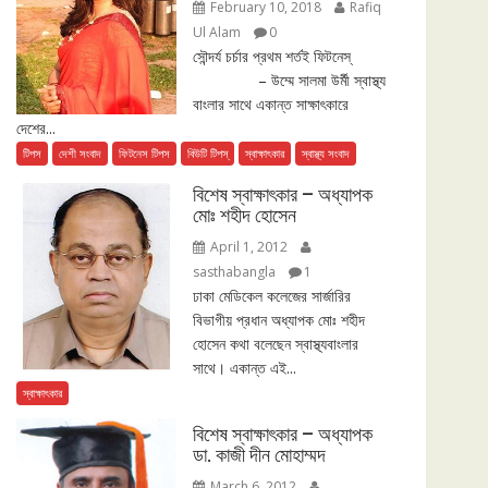
February 10, 2018
Rafiq
Ul Alam
0
সৌন্দর্য চর্চার প্রথম শর্তই ফিটনেস্
– উম্মে সালমা উর্মী স্বাস্থ্য
বাংলার সাথে একান্ত সাক্ষাৎকারে
দেশের...
টিপস
দেশী সংবাদ
ফিটনেস টিপস
বিউটি টিপস্
স্বাক্ষাৎকার
স্বাস্থ্য সংবাদ
বিশেষ স্বাক্ষাৎকার – অধ্যাপক
মোঃ শহীদ হোসেন
April 1, 2012
sasthabangla
1
ঢাকা মেডিকেল কলেজের সার্জারির
বিভাগীয় প্রধান অধ্যাপক মোঃ শহীদ
হোসেন কথা বলেছেন স্বাস্থ্যবাংলার
সাথে। একান্ত এই...
স্বাক্ষাৎকার
বিশেষ স্বাক্ষাৎকার – অধ্যাপক
ডা. কাজী দীন মোহাম্মদ
March 6, 2012