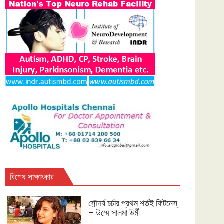
বিশেষ সাক্ষাৎকার
সৌন্দর্য চর্চার প্রথম শর্তই ফিটনেস্
– উম্মে সালমা উর্মী