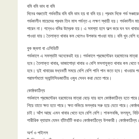
বমি বমি ভাব বা বমি
দিনের শুরুতেই গর্ভবতীর বমি বমি ভাব হয় বা বমি হয়। প্রথম দিকে গর্ভ সঞ্
গর্ভকালীন মায়েদের প্রথম তিন মাস পর্যন্ত এ লক্ষণ স্থায়ী হয়। গর্ভকালীন
পারেন না। গন্ধেও বমির উদ্রেক হয়। এ সমস্যা হলে অল্প করে ঘন ঘন খাবার
পাওয়া যায়। তৈলাক্ত খাবার কম খেলেও উপকার পাওয়া যায়। বমি খুব বেশি হল
বুক জ্বলা বা এসিডিটি
গর্ভকালে এ সমস্যাটা অনেকেরই হয়। গর্ভকালে প্রজেস্টেরন হরমোনের মাত্রা
হবে। তৈলাক্ত খাবার, ভাজাপোড়া খাবার ও বেশি মসলাযুক্ত খাবার কম খেতে
হবে। দুই খাবারের মধ্যবর্তী সময়ে বেশি বেশি পানি পান কতে হবে। খাওয়ার
পরামর্শমতো অ্যান্টাসিডজাতীয় ওষুধ সেবন করা যেতে পারে।
কোষ্ঠকাঠিন্য
গর্ভকালে প্রজেস্টেরন হরমোনের মাত্রা বেড়ে যায় বলে কোষ্ঠকাঠিন্য হতে পারে
গিয়ে তাতে ক্ষত হতে পারে। ক্ষত শুকিয়ে মলদ্বার সরু হয়ে যেতে পারে। কোষ্
চাই। আঁশ আছে এমন খাবার খেতে হবে বেশি বেশি। শাকসবজি, ফলমূল, বিচিজাত
শারীরিক ব্যায়াম যেমন হাঁটাহাঁটি করাও কোষ্ঠকাঠিন্যে উপকারী। কোষ্ঠকাঠিন্
অর্শ ও পাইলস