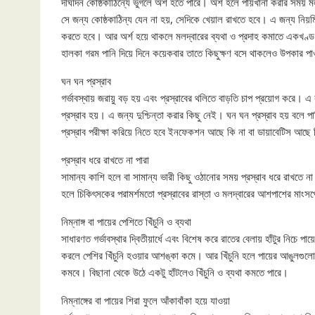
দীর্ঘদিন কোষ্ঠকাঠিন্যে ভুগলে অর্শ হতে পারে। অর্শ হলে পায়খানা করার সময়
সে জন্য কোষ্ঠকাঠিন্য যেন না হয়, সেদিকে খেয়াল রাখতে হবে। এ জন্য নিয়মিত
করতে হবে। আর অর্শ হয়ে থাকলে মলদ্বারের ব্যথা ও প্রদাহ কমাতে একখণ্ড ব
হালকা গরম পানি দিয়ে দিনে কয়েকবার তাতে কিছুক্ষণ বসে থাকলেও উপকার পাও
ঘন ঘন প্রস্রাব
গর্ভাবস্থায় জরায়ু বড় হয় এবং প্রস্রাবের থলিতে বাড়তি চাপ প্রয়োগ করে। এ 
প্রস্রাব হয়। এ জন্য দুশ্চিন্তা করার কিছু নেই। ঘন ঘন প্রস্রাব হয় বলে 
প্রস্রাব পরীক্ষা করিয়ে নিতে হবে ইনফেকশন আছে কি না বা ডায়াবেটিস আছ
প্রস্রাব ধরে রাখতে না পারা
সামান্য কাশি হলে বা সামান্য ভারী কিছু ওঠানোর সময় প্রস্রাব ধরে রাখতে ন
হলে চিকিৎসকের পরামর্শমতো প্রস্রাবের রাস্তা ও মলদ্বারের আশপাশের মাংস
নিম্নাঙ্গ বা পায়ের পেশিতে খিঁচুনি ও ব্যথা
সাধারণত গর্ভাবস্থার দ্বিতীয়ার্ধে এবং বিশেষ করে রাতের বেলায় হাঁটুর নিচে
করলে পেশির খিঁচুনি হওয়ার আশঙ্কা কমে। আর খিঁচুনি হলে পায়ের আঙুলগুলো হা
কমবে। বিছানা থেকে উঠে একটু হাঁটলেও খিঁচুনি ও ব্যথা কমতে পারে।
নিম্নাঙ্গের বা পায়ের শিরা ফুলে আঁকাবাঁকা হয়ে যাওয়া