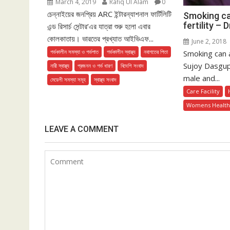
March 4, 2019
Rafiq Ul Alam
0
চেন্নাইয়ের জনপ্রিয় ARC ইন্টারন্যাশনাল ফার্টিলিটি
Smoking ca
fertility –
এন্ড রিসার্চ সেন্টার’এর যাত্রা শুরু হলো এবার
কোলকাতায়। ভারতের প্রখ্যাত আইভিএফ...
June 2, 2018
গর্ভকালীন সমস্যা ও গর্ভপাত
গর্ভকালীন স্বাস্থ্য
নবাগতের পিতা
Smoking can af
Sujoy Dasgup
নারী স্বাস্থ্য
প্রজনন ও গর্ভ ধারণ
বিদেশি সংবাদ
male and...
মেয়েলী সমস্যা সমূহ
স্বাস্থ্য সংবাদ
Care Facility
Womens Healt
LEAVE A COMMENT