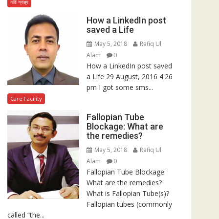
নারী স্বাস্থ্য
How a LinkedIn post
saved a Life
May 5, 2018
Rafiq Ul
Alam
0
How a LinkedIn post saved
a Life 29 August, 2016 4:26
pm I got some sms...
Care Facility
Fallopian Tube
Blockage: What are
the remedies?
May 5, 2018
Rafiq Ul
Alam
0
Fallopian Tube Blockage:
What are the remedies?
What is Fallopian Tube(s)?
Fallopian tubes (commonly
called “the...