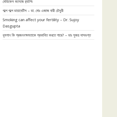
মেডিকেল কলেজে র‍্যাগিং
গল্পে গল্পে ডায়াবেটিস – ডা. মোঃ এজাজ বারী চৌধুরী
Smoking can affect your fertility – Dr. Sujoy
Dasgupta
ধূমপান কি প্রজননক্ষমতাকে প্রভাবিত করতে পারে? – ডাঃ সুজয় দাসগুপ্ত