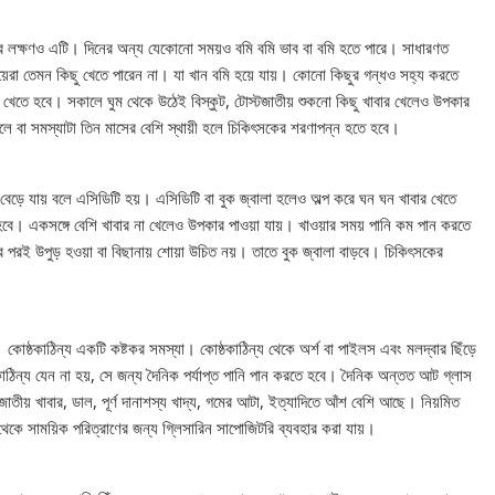
চারের লক্ষণও এটি। দিনের অন্য যেকোনো সময়ও বমি বমি ভাব বা বমি হতে পারে। সাধারণত
 মায়েরা তেমন কিছু খেতে পারেন না। যা খান বমি হয়ে যায়। কোনো কিছুর গন্ধও সহ্য করতে
 খেতে হবে। সকালে ঘুম থেকে উঠেই বিস্কুট, টোস্টজাতীয় শুকনো কিছু খাবার খেলেও উপকার
ে বা সমস্যাটা তিন মাসের বেশি স্থায়ী হলে চিকিৎসকের শরণাপন্ন হতে হবে।
 বেড়ে যায় বলে এসিডিটি হয়। এসিডিটি বা বুক জ্বালা হলেও অল্প করে ঘন ঘন খাবার খেতে
 হবে। একসঙ্গে বেশি খাবার না খেলেও উপকার পাওয়া যায়। খাওয়ার সময় পানি কম পান করতে
 পর পরই উপুড় হওয়া বা বিছানায় শোয়া উচিত নয়। তাতে বুক জ্বালা বাড়বে। চিকিৎসকের
। কোষ্ঠকাঠিন্য একটি কষ্টকর সমস্যা। কোষ্ঠকাঠিন্য থেকে অর্শ বা পাইলস এবং মলদ্বার ছিঁড়ে
ঠকাঠিন্য যেন না হয়, সে জন্য দৈনিক পর্যাপ্ত পানি পান করতে হবে। দৈনিক অন্তত আট গ্লাস
ীয় খাবার, ডাল, পূর্ণ দানাশস্য খাদ্য, গমের আটা, ইত্যাদিতে আঁশ বেশি আছে। নিয়মিত
য থেকে সাময়িক পরিত্রাণের জন্য গ্লিসারিন সাপোজিটরি ব্যবহার করা যায়।