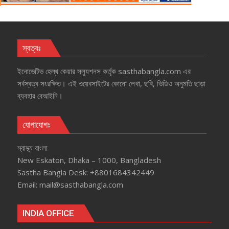
স্বত্বঃ
ইনোভেটিভ হেল্‌থ কেয়ার সল্যুশনস কর্তৃক sasthabangla.com এর
সর্বস্বত্ব সংরক্ষিত। এই ওয়েবসাইটের কোনো লেখা, ছবি, ভিডিও অনুমতি ছাড়া
ব্যবহার বেআইনি।
যোগাযোগঃ
স্বাস্থ্য বাংলা
New Eskaton, Dhaka – 1000, Bangladesh
Sastha Bangla Desk: +8801684342449
Email: mail@sasthabangla.com
INDIA OFFICE