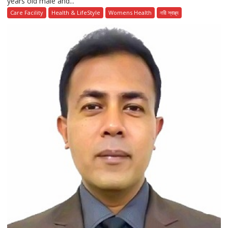
years old male and...
Care Facility
Health & LifeStyle
Womens Health
নারী স্বাস্থ্য