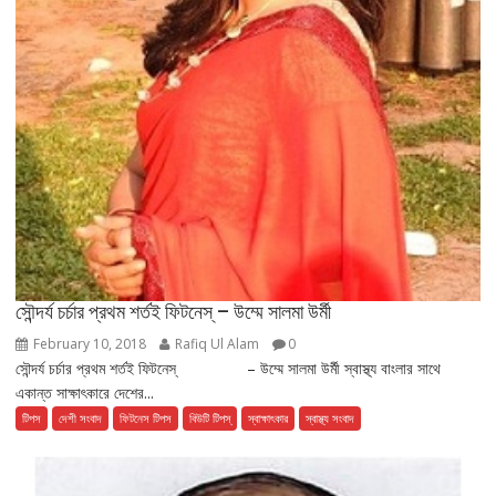
সৌন্দর্য চর্চার প্রথম শর্তই ফিটনেস্ – উম্মে সালমা উর্মী
February 10, 2018
Rafiq Ul Alam
0
সৌন্দর্য চর্চার প্রথম শর্তই ফিটনেস্ – উম্মে সালমা উর্মী স্বাস্থ্য বাংলার সাথে
একান্ত সাক্ষাৎকারে দেশের...
টিপস
দেশী সংবাদ
ফিটনেস টিপস
বিউটি টিপস্
স্বাক্ষাৎকার
স্বাস্থ্য সংবাদ