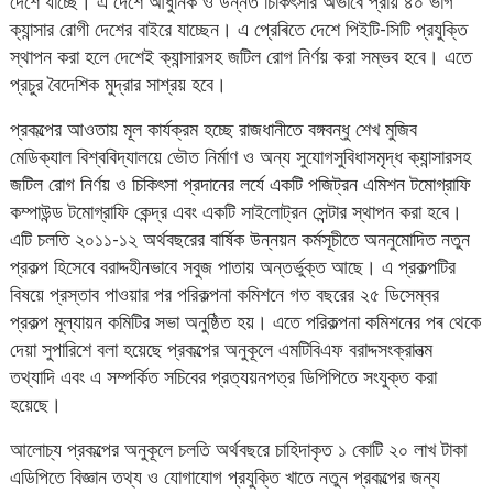
দেশে যাচ্ছে। এ দেশে আধুনিক ও উন্নত চিকিৎসার অভাবে প্রায় ৪০ ভাগ
ক্যান্সার রোগী দেশের বাইরে যাচ্ছেন। এ প্রেৰিতে দেশে পিইটি-সিটি প্রযুক্তি
স্থাপন করা হলে দেশেই ক্যান্সারসহ জটিল রোগ নির্ণয় করা সম্ভব হবে। এতে
প্রচুর বৈদেশিক মুদ্রার সাশ্রয় হবে।
প্রকল্পের আওতায় মূল কার্যক্রম হচ্ছে রাজধানীতে বঙ্গবন্ধু শেখ মুজিব
মেডিক্যাল বিশ্ববিদ্যালয়ে ভৌত নির্মাণ ও অন্য সুযোগসুবিধাসমৃদ্ধ ক্যান্সারসহ
জটিল রোগ নির্ণয় ও চিকিৎসা প্রদানের লৰ্যে একটি পজিট্রন এমিশন টমোগ্রাফি
কম্পাউন্ড টমোগ্রাফি কেন্দ্র এবং একটি সাইলোট্রন সেন্টার স্থাপন করা হবে।
এটি চলতি ২০১১-১২ অর্থবছরের বার্ষিক উন্নয়ন কর্মসূচীতে অননুমোদিত নতুন
প্রকল্প হিসেবে বরাদ্দহীনভাবে সবুজ পাতায় অন্তর্ভুক্ত আছে। এ প্রকল্পটির
বিষয়ে প্রস্তাব পাওয়ার পর পরিকল্পনা কমিশনে গত বছরের ২৫ ডিসেম্বর
প্রকল্প মূল্যায়ন কমিটির সভা অনুষ্ঠিত হয়। এতে পরিকল্পনা কমিশনের পৰ থেকে
দেয়া সুপারিশে বলা হয়েছে প্রকল্পের অনুকূলে এমটিবিএফ বরাদ্দসংক্রানত্ম
তথ্যাদি এবং এ সম্পর্কিত সচিবের প্রত্যয়নপত্র ডিপিপিতে সংযুক্ত করা
হয়েছে।
আলোচ্য প্রকল্পের অনুকূলে চলতি অর্থবছরে চাহিদাকৃত ১ কোটি ২০ লাখ টাকা
এডিপিতে বিজ্ঞান তথ্য ও যোগাযোগ প্রযুক্তি খাতে নতুন প্রকল্পের জন্য