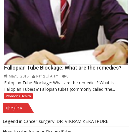
Fallopian Tube Blockage: What are the remedies?
May 5, 2018
Rafiq Ul Alam
0
Fallopian Tube Blockage: What are the remedies? What is
Fallopian Tube(s)? Fallopian tubes (commonly called “the...
Womens Health
সাম্প্রতিক
Legend in Cancer surgery: DR. VIKRAM KEKATPURE
How to plan for your Dream Baby