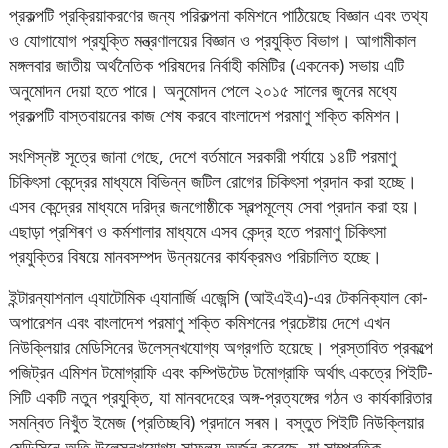
প্রকল্পটি প্রক্রিয়াকরণের জন্য পরিকল্পনা কমিশনে পাঠিয়েছে বিজ্ঞান এবং তথ্য
ও যোগাযোগ প্রযুক্তি মন্ত্রণালয়ের বিজ্ঞান ও প্রযুক্তি বিভাগ। আগামীকাল
মঙ্গলবার জাতীয় অর্থনৈতিক পরিষদের নির্বাহী কমিটির (একনেক) সভায় এটি
অনুমোদন দেয়া হতে পারে। অনুমোদন পেলে ২০১৫ সালের জুনের মধ্যে
প্রকল্পটি বাস্তবায়নের কাজ শেষ করবে বাংলাদেশ পরমাণু শক্তি কমিশন।
সংশিস্নষ্ট সূত্রে জানা গেছে, দেশে বর্তমানে সরকারী পর্যায়ে ১৪টি পরমাণু
চিকিৎসা কেন্দ্রের মাধ্যমে বিভিন্ন জটিল রোগের চিকিৎসা প্রদান করা হচ্ছে।
এসব কেন্দ্রের মাধ্যমে দরিদ্র জনগোষ্ঠীকে স্বল্পমূল্যে সেবা প্রদান করা হয়।
এছাড়া প্রশিৰণ ও কর্মশালার মাধ্যমে এসব কেন্দ্র হতে পরমাণু চিকিৎসা
প্রযুক্তির বিষয়ে মানবসম্পদ উন্নয়নের কার্যক্রমও পরিচালিত হচ্ছে।
ইন্টারন্যাশনাল এ্যাটোমিক এ্যানার্জি এজেন্সি (আইএইএ)-এর টেকনিক্যাল কো-
অপারেশন এবং বাংলাদেশ পরমাণু শক্তি কমিশনের প্রচেষ্টায় দেশে এখন
নিউক্লিয়ার মেডিসিনের উলেস্নখযোগ্য অগ্রগতি হয়েছে। প্রস্তাবিত প্রকল্পে
পজিট্রন এমিশন টমোগ্রাফি এবং কম্পিউটেড টমোগ্রাফি অর্থাৎ একত্রে পিইটি-
সিটি একটি নতুন প্রযুক্তি, যা মানবদেহের অঙ্গ-প্রত্যঙ্গের গঠন ও কার্যকারিতার
সমন্বিত নিখুঁত ইমেজ (প্রতিচ্ছবি) প্রদানে সৰম। বস্তুত পিইটি নিউক্লিয়ার
মেডিসিনে অতি উলেস্নখযোগ্য সাফল্য অর্জন করেছে, যা সাম্প্রতিক