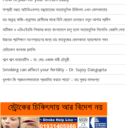
সাশ্রয়ী খরচে আইভিএফসহ বন্ধ্যাত্বের অত্যাধুনিক চিকিৎসা এখন কোলকাতায়
ডাঃ শুভেন্দু মাজি–ক্যান্সার রোগীদের মাঝে যিনি জ্বেলে চলেছেন নতুন আশার প্রদীপ
অটিজম ও এডিএইচডি শিশুদের জন্য বাংলাদেশে চালু হলো অত্যাধুনিক লিসেনিং থেরাপি সেবা
উচ্চতর প্রশিক্ষণে অংশগ্রহণের জন্য ডাঃ মাহফুজের কোলকাতা অ্যাপোলো গমন
মেডিকেল কলেজে র‍্যাগিং
গল্পে গল্পে ডায়াবেটিস – ডা. মোঃ এজাজ বারী চৌধুরী
Smoking can affect your fertility – Dr. Sujoy Dasgupta
ধূমপান কি প্রজননক্ষমতাকে প্রভাবিত করতে পারে? – ডাঃ সুজয় দাসগুপ্ত