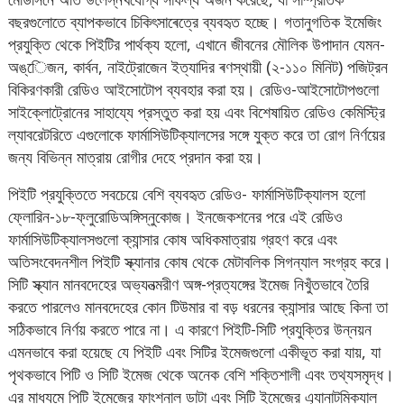
বছরগুলোতে ব্যাপকভাবে চিকিৎসাৰেত্রে ব্যবহৃত হচ্ছে। গতানুগতিক ইমেজিং
প্রযুক্তি থেকে পিইটির পার্থক্য হলো, এখানে জীবনের মৌলিক উপাদান যেমন-
অঙ্েিজন, কার্বন, নাইট্রোজেন ইত্যাদির ৰণস্থায়ী (২-১১০ মিনিট) পজিট্রন
বিকিরণকারী রেডিও আইসোটোপ ব্যবহার করা হয়। রেডিও-আইসোটোপগুলো
সাইক্লোট্রোনের সাহায্যে প্রস্তুত করা হয় এবং বিশেষায়িত রেডিও কেমিস্ট্রি
ল্যাবরেটরিতে এগুলোকে ফার্মাসিউটিক্যালসের সঙ্গে যুক্ত করে তা রোগ নির্ণয়ের
জন্য বিভিন্ন মাত্রায় রোগীর দেহে প্রদান করা হয়।
পিইটি প্রযুক্তিতে সবচেয়ে বেশি ব্যবহৃত রেডিও- ফার্মাসিউটিক্যালস হলো
ফ্লোরিন-১৮-ফ্লুরোডিঅঙ্গিস্নুকোজ। ইনজেকশনের পরে এই রেডিও
ফার্মাসিউটিক্যালসগুলো ক্যান্সার কোষ অধিকমাত্রায় গ্রহণ করে এবং
অতিসংবেদনশীল পিইটি স্ক্যানার কোষ থেকে মেটাবলিক সিগন্যাল সংগ্রহ করে।
সিটি স্ক্যান মানবদেহের অভ্যনত্মরীণ অঙ্গ-প্রত্যঙ্গের ইমেজ নিখুঁতভাবে তৈরি
করতে পারলেও মানবদেহের কোন টিউমার বা বড় ধরনের ক্যান্সার আছে কিনা তা
সঠিকভাবে নির্ণয় করতে পারে না। এ কারণে পিইটি-সিটি প্রযুক্তির উন্নয়ন
এমনভাবে করা হয়েছে যে পিইটি এবং সিটির ইমেজগুলো একীভূত করা যায়, যা
পৃথকভাবে পিটি ও সিটি ইমেজ থেকে অনেক বেশি শক্তিশালী এবং তথ্যসমৃদ্ধ।
এর মাধ্যমে পিটি ইমেজের ফাংশনাল ডাটা এবং সিটি ইমেজের এ্যানাটমিক্যাল