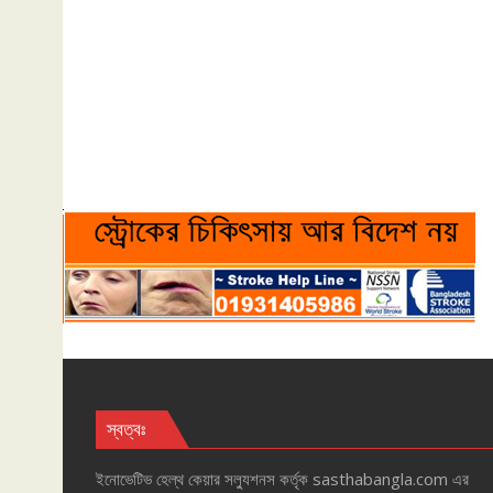
স্বত্বঃ
ইনোভেটিভ হেল্‌থ কেয়ার সল্যুশনস কর্তৃক sasthabangla.com এর