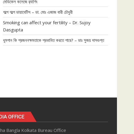
মেডিকেল কলেজে র‍্যাগিং
গল্পে গল্পে ডায়াবেটিস – ডা. মোঃ এজাজ বারী চৌধুরী
Smoking can affect your fertility – Dr. Sujoy
Dasgupta
ধূমপান কি প্রজননক্ষমতাকে প্রভাবিত করতে পারে? – ডাঃ সুজয় দাসগুপ্ত
DIA OFFICE
ha Bangla Kolkata Bureau Office