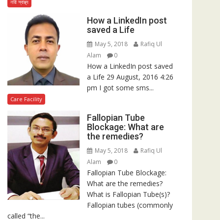
নারী স্বাস্থ্য
How a LinkedIn post
saved a Life
May 5, 2018
Rafiq Ul
Alam
0
How a LinkedIn post saved
a Life 29 August, 2016 4:26
pm I got some sms...
Care Facility
Fallopian Tube
Blockage: What are
the remedies?
May 5, 2018
Rafiq Ul
Alam
0
Fallopian Tube Blockage:
What are the remedies?
What is Fallopian Tube(s)?
Fallopian tubes (commonly
called “the...