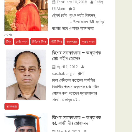
February 10, 2018
Rafiq
Ul Alam
0
সৌন্দর্য চর্চার প্রথম শর্তই ফিটনেস্
– উম্মে সালমা উর্মী স্বাস্থ্য
বাংলার সাথে একান্ত সাক্ষাৎকারে
দেশের...
টিপস
দেশী সংবাদ
ফিটনেস টিপস
বিউটি টিপস্
স্বাক্ষাৎকার
স্বাস্থ্য সংবাদ
বিশেষ স্বাক্ষাৎকার – অধ্যাপক
মোঃ শহীদ হোসেন
April 1, 2012
sasthabangla
1
ঢাকা মেডিকেল কলেজের সার্জারির
বিভাগীয় প্রধান অধ্যাপক মোঃ শহীদ
হোসেন কথা বলেছেন স্বাস্থ্যবাংলার
সাথে। একান্ত এই...
স্বাক্ষাৎকার
বিশেষ স্বাক্ষাৎকার – অধ্যাপক
ডা. কাজী দীন মোহাম্মদ
March 6, 2012