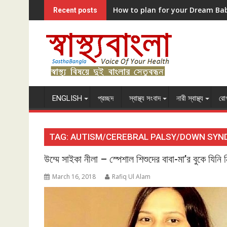
Skip
How to plan for your Dream Ba
Recent posts
to
content
ENGLISH
প্রচ্ছদ
স্বাস্থ্য সংবাদ
নারী স্বাস্থ্য
রোগ
TAG:
AUTISM/CEREBRAL PALSY/DOWN SYN
উম্মে সাইকা নীলা – স্পেশাল শিশুদের বাবা-মা’র বুকে যিনি 
March 16, 2018
Rafiq Ul Alam