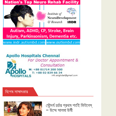
বিশেষ সাক্ষাৎকার
সৌন্দর্য চর্চার প্রথম শর্তই ফিটনেস্
– উম্মে সালমা উর্মী