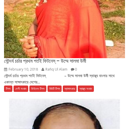
সৌন্দর্য চর্চার প্রথম শর্তই ফিটনেস্ – উম্মে সালমা উর্মী
February 10, 2018
Rafiq Ul Alam
0
সৌন্দর্য চর্চার প্রথম শর্তই ফিটনেস্ – উম্মে সালমা উর্মী স্বাস্থ্য বাংলার সাথে
একান্ত সাক্ষাৎকারে দেশের...
টিপস
দেশী সংবাদ
ফিটনেস টিপস
বিউটি টিপস্
স্বাক্ষাৎকার
স্বাস্থ্য সংবাদ