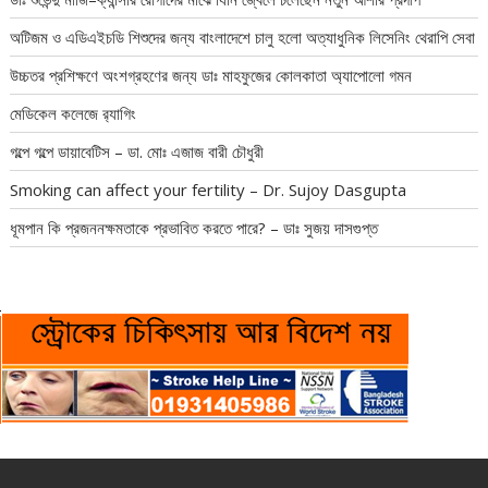
অটিজম ও এডিএইচডি শিশুদের জন্য বাংলাদেশে চালু হলো অত্যাধুনিক লিসেনিং থেরাপি সেবা
উচ্চতর প্রশিক্ষণে অংশগ্রহণের জন্য ডাঃ মাহফুজের কোলকাতা অ্যাপোলো গমন
মেডিকেল কলেজে র‍্যাগিং
গল্পে গল্পে ডায়াবেটিস – ডা. মোঃ এজাজ বারী চৌধুরী
Smoking can affect your fertility – Dr. Sujoy Dasgupta
ধূমপান কি প্রজননক্ষমতাকে প্রভাবিত করতে পারে? – ডাঃ সুজয় দাসগুপ্ত