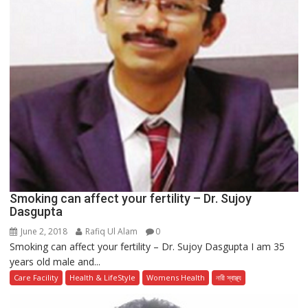
Smoking can affect your fertility – Dr. Sujoy
Dasgupta
June 2, 2018
Rafiq Ul Alam
0
Smoking can affect your fertility – Dr. Sujoy Dasgupta I am 35
years old male and...
Care Facility
Health & LifeStyle
Womens Health
নারী স্বাস্থ্য