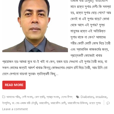
এজাজ বারী চৌধুরী] ডায়াবেটিস
মানে রক্তে সুগার বেশী৷ কি সমস্যা
হয়, রক্তে সুগার বেড়ে গেলে? আর
কেনই বা এই সুগার বাড়ে? কোথা
থেকে আসে এই সুগার? সুস্থ
মানুষের রক্তে এই অতিরিক্ত
সুগার থাকে না কেন? আমাদের
শরীর কোটি কোটি কোষ দিয়ে তৈরী
এবং স্বাভাবিক কাজকর্মের জন্য,
প্রত্যেকটি কোষেরই খাবার
প্রয়োজন হয়৷ আমরা মুখে যা-ই খাই না কেন, হজম হয়ে সেগুলো এই সুগার তৈরী করে, যা
সকল কোষের জন্যই আদর্শ খাবার৷ কিন্তু কোষগুলোর দেয়াল চর্বি দিয়ে তৈরী, আর চিনি তো
তেলে মেশানো যায়না! সুতরাং ব্যতিক্রমী কিছু…
READ MORE
,
,
,
,
,
,
আমাদের শরীর
দেশী সংবাদ
রোগ ব্যাধি
স্বাস্থ্য সংবাদ
হেলথ টিপস্
Diabetes
insuline
,
,
,
,
,
ইনসুলিন
ডা. মোঃ এজাজ বারী চৌধুরী
ডায়াবেটিস
ডায়াবেটিস রোগী
ডায়াবেটিসের চিকিৎসা
রক্তে সুগার
Leave a comment