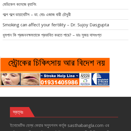
মেডিকেল কলেজে র‍্যাগিং
গল্পে গল্পে ডায়াবেটিস – ডা. মোঃ এজাজ বারী চৌধুরী
Smoking can affect your fertility – Dr. Sujoy Dasgupta
ধূমপান কি প্রজননক্ষমতাকে প্রভাবিত করতে পারে? – ডাঃ সুজয় দাসগুপ্ত
স্বত্বঃ
ইনোভেটিভ হেল্‌থ কেয়ার সল্যুশনস কর্তৃক sasthabangla.com এর