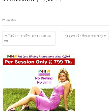
সেক্স টিপস্
Post
ব্রিটেন থেকে জটিল রোগের ২য় মতামত
স্বাস্থ্যকর যৌন জীবনের জন্য খাদ্য
navigation
নিন