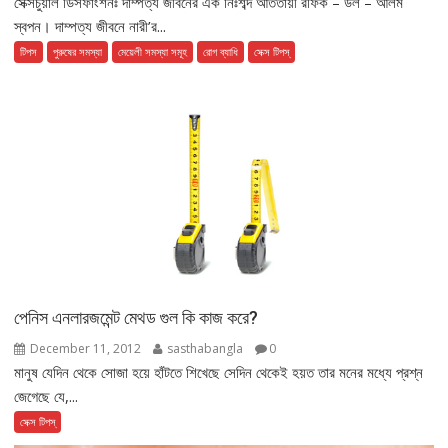
সেক্সচুয়াল ডিসফাংশনঃ দাম্পত্য জীবনের এক নিঃশব্দ আততায়ী রফিক – উল – আলম
স্বপন। দাম্পত্য জীবনে নারী’র...
টিপস
পুরুষের সমস্যা
মেয়েলী সমস্যা সমূহ
রোগ ব্যাধি
সেক্স টিপস্
পেনিস এনলারজমেন্ট মেথড গুল কি কাজ করে?
December 11, 2012
sasthabangla
0
মানুষ যেদিন থেকে সোজা হয়ে হাঁটতে শিখেছে সেদিন থেকেই হয়ত তার মনের মধ্যে প্রশ্ন
জেগেছে যে,...
সেক্স টিপস্