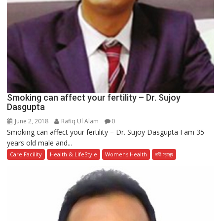
Smoking can affect your fertility – Dr. Sujoy
Dasgupta
June 2, 2018
Rafiq Ul Alam
0
Smoking can affect your fertility – Dr. Sujoy Dasgupta I am 35
years old male and...
Care Facility
Health & LifeStyle
Womens Health
নারী স্বাস্থ্য