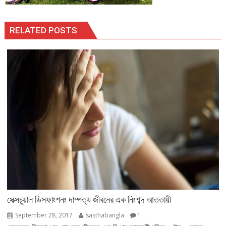
RELATED POSTS
সেক্সচুয়াল ডিসফাংশনঃ দাম্পত্য জীবনের এক নিঃশব্দ আততায়ী
September 28, 2017
sasthabangla
1