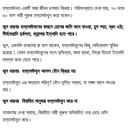
হস্তমউথন একটি সারা জীবন চলমান ক্রিয়া। পরিসংখ্যানে দেখা যায়, ৭০ থকে
৯০ ভাগ নারী পুরুষ হস্তমউথুন করে থকেন।
ভুল ধারনাঃ হস্তমউথনের কারনে চোখের জতি কমে যাওয়া, চুল পড়া, ব্রন ওঠা,
দীর্ঘমেয়াদি দুর্বলতা, ক্যান্সার ইত্যাদি হতে পারে।
ভুল, এমনকি ডাক্তার রা বলে থাকেন, হস্তমউথুনের কিছু মেডিক্যাল সুবিধা
রয়েছে। যেমন হস্তমউথুনের ফলে দুশ্চিন্তা, মাথা ব্যথা, নিদ্রা হিনতা ইত্যাদি
সমস্যা কমে যেতে পারে।
ভুল ধারনাঃ হস্তমউথুন আসল যৌন ক্রিয়া নয়
হস্তমউথুন এর মাধ্যমে পরিপূর্ণ যৌন তৃপ্তি সম্বব, যা সঙ্গম কালে পাওয়া
যায়।
ভুল ধারনাঃ বিবাহিত মানুষরা হস্তমউথুন করে না
গবেষণায় দেখা গ্যাছে, বিবাহিত নারী পুরুষ অবিবাহিত দের চেয়ে বেশি
হস্তমউথুন করে।