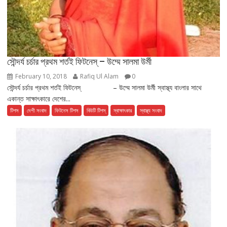
সৌন্দর্য চর্চার প্রথম শর্তই ফিটনেস্ – উম্মে সালমা উর্মী
February 10, 2018
Rafiq Ul Alam
0
সৌন্দর্য চর্চার প্রথম শর্তই ফিটনেস্ – উম্মে সালমা উর্মী স্বাস্থ্য বাংলার সাথে
একান্ত সাক্ষাৎকারে দেশের...
টিপস
দেশী সংবাদ
ফিটনেস টিপস
বিউটি টিপস্
স্বাক্ষাৎকার
স্বাস্থ্য সংবাদ