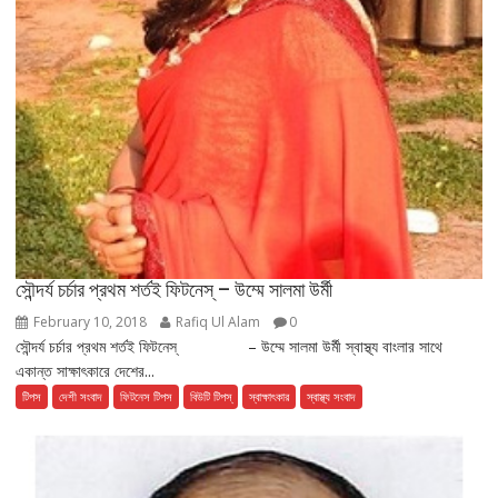
সৌন্দর্য চর্চার প্রথম শর্তই ফিটনেস্ – উম্মে সালমা উর্মী
February 10, 2018
Rafiq Ul Alam
0
সৌন্দর্য চর্চার প্রথম শর্তই ফিটনেস্ – উম্মে সালমা উর্মী স্বাস্থ্য বাংলার সাথে
একান্ত সাক্ষাৎকারে দেশের...
টিপস
দেশী সংবাদ
ফিটনেস টিপস
বিউটি টিপস্
স্বাক্ষাৎকার
স্বাস্থ্য সংবাদ