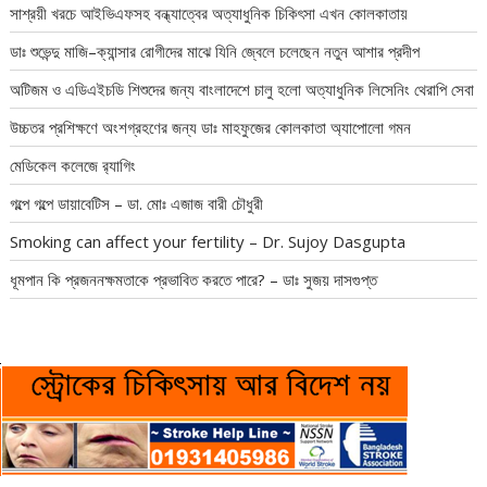
সাশ্রয়ী খরচে আইভিএফসহ বন্ধ্যাত্বের অত্যাধুনিক চিকিৎসা এখন কোলকাতায়
ডাঃ শুভেন্দু মাজি–ক্যান্সার রোগীদের মাঝে যিনি জ্বেলে চলেছেন নতুন আশার প্রদীপ
অটিজম ও এডিএইচডি শিশুদের জন্য বাংলাদেশে চালু হলো অত্যাধুনিক লিসেনিং থেরাপি সেবা
উচ্চতর প্রশিক্ষণে অংশগ্রহণের জন্য ডাঃ মাহফুজের কোলকাতা অ্যাপোলো গমন
মেডিকেল কলেজে র‍্যাগিং
গল্পে গল্পে ডায়াবেটিস – ডা. মোঃ এজাজ বারী চৌধুরী
Smoking can affect your fertility – Dr. Sujoy Dasgupta
ধূমপান কি প্রজননক্ষমতাকে প্রভাবিত করতে পারে? – ডাঃ সুজয় দাসগুপ্ত