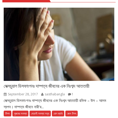
সেক্সচুয়াল ডিসফাংশনঃ দাম্পত্য জীবনের এক নিঃশব্দ আততায়ী
September 28, 2017
sasthabangla
1
সেক্সচুয়াল ডিসফাংশনঃ দাম্পত্য জীবনের এক নিঃশব্দ আততায়ী রফিক – উল – আলম
স্বপন। দাম্পত্য জীবনে নারী’র...
টিপস
পুরুষের সমস্যা
মেয়েলী সমস্যা সমূহ
রোগ ব্যাধি
সেক্স টিপস্