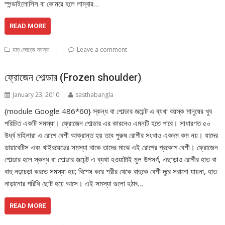
স্পন্ডাইলোসিস বা কোমরে হলে লাম্বার…
READ MORE
হাড় জোড়ের সমস্যা
Leave a comment
ফ্রোজেন শোল্ডার (Frozen shoulder)
January 23, 2010
sasthabangla
{module Google 486*60} স্কন্ধ বা শোল্ডার জয়েন্ট এ ব্যথা বয়স্ক মানুষের খুব
পরিচিত একটি সমস্যা। ফ্রোজেন শোল্ডার এর কারনেও এমনটি হতে পারে। সাধারণত ৫০
উর্ধ্ব মহিলারা এ রোগে বেশী আক্রান্ত হয় তবে পুরুষ রোগীর সংখাও একদম কম নয়। যাদের
ডায়াবেটিস এবং থাইরয়েডের সমস্যা থাকে তাদের মাঝে এই রোগের প্রকোপ বেশী। ফ্রোজেন
শোল্ডার হলে স্কন্ধ বা শোল্ডার জয়েন্ট এ ব্যথা হওয়াটাই মুল উপসর্গ, এছাড়াও রোগীর হাত বা
বাহু নড়াচড়া করতে সমস্যা হয়; বিশেষ করে শরীর থেকে বাহুকে বেশী দূরে সরানো যায়না, হাত
নাড়ানোর পরিধি ছোট হয়ে আসে। এই সমস্যা গুলো হঠাৎ…
READ MORE