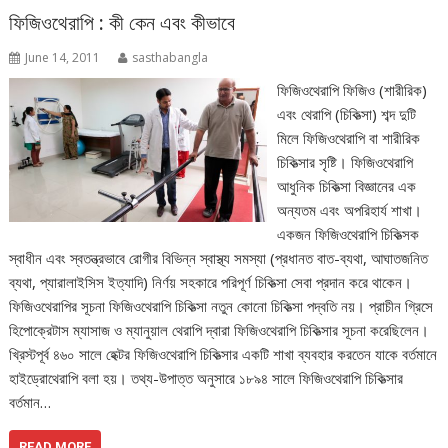
ফিজিওথেরাপি : কী কেন এবং কীভাবে
June 14, 2011
sasthabangla
ফিজিওথেরাপি ফিজিও (শারীরিক)
এবং থেরাপি (চিকিত্সা) শব্দ দুটি
মিলে ফিজিওথেরাপি বা শারীরিক
চিকিত্সার সৃষ্টি। ফিজিওথেরাপি
আধুনিক চিকিত্সা বিজ্ঞানের এক
অন্যতম এবং অপরিহার্য শাখা।
একজন ফিজিওথেরাপি চিকিত্সক
স্বাধীন এবং স্বতন্ত্রভাবে রোগীর বিভিন্ন স্বাস্থ্য সমস্যা (প্রধানত বাত-ব্যথা, আঘাতজনিত
ব্যথা, প্যারালাইসিস ইত্যাদি) নির্ণয় সহকারে পরিপূর্ণ চিকিত্সা সেবা প্রদান করে থাকেন।
ফিজিওথেরাপির সূচনা ফিজিওথেরাপি চিকিত্সা নতুন কোনো চিকিত্সা পদ্বতি নয়। প্রাচীন গ্রিসে
হিপোক্রেটাস ম্যাসাজ ও ম্যানুয়াল থেরাপি দ্বারা ফিজিওথেরাপি চিকিত্সার সূচনা করেছিলেন।
খ্রিস্টপূর্ব ৪৬০ সালে হেক্টর ফিজিওথেরাপি চিকিত্সার একটি শাখা ব্যবহার করতেন যাকে বর্তমানে
হাইড্রোথেরাপি বলা হয়। তথ্য-উপাত্ত অনুসারে ১৮৯৪ সালে ফিজিওথেরাপি চিকিত্সার
বর্তমান…
READ MORE