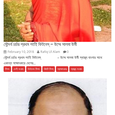
সৌন্দর্য চর্চার প্রথম শর্তই ফিটনেস্ – উম্মে সালমা উর্মী
February 10, 2018
Rafiq Ul Alam
0
সৌন্দর্য চর্চার প্রথম শর্তই ফিটনেস্ – উম্মে সালমা উর্মী স্বাস্থ্য বাংলার সাথে
একান্ত সাক্ষাৎকারে দেশের...
টিপস
দেশী সংবাদ
ফিটনেস টিপস
বিউটি টিপস্
স্বাক্ষাৎকার
স্বাস্থ্য সংবাদ