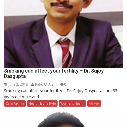
Smoking can affect your fertility – Dr. Sujoy
Dasgupta
June 2, 2018
Rafiq Ul Alam
0
Smoking can affect your fertility – Dr. Sujoy Dasgupta I am 35
years old male and...
Care Facility
Health & LifeStyle
Womens Health
নারী স্বাস্থ্য