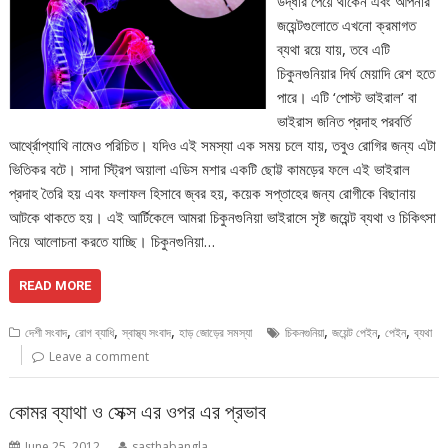
উদ্ধার পেয়ে থাকেন এবং আপনার
জয়েন্টগুলোতে এখনো ক্রমাগত
ব্যথা রয়ে যায়, তবে এটি
চিকুনগুনিয়ার দির্ঘ মেয়াদি রেশ হতে
পারে। এটি ‘পোস্ট ভাইরাল’ বা
ভাইরাস জনিত প্রদাহ পরবর্তি
আর্থ্রোপ্যাথি নামেও পরিচিত। যদিও এই সমস্যা এক সময় চলে যায়, তবুও রোগির জন্য এটা
ভিতিকর বটে। সাদা স্ট্রিপ অয়ালা এডিস মশার একটি ছোট্ট কামড়ের ফলে এই ভাইরাল
প্রদাহ তৈরি হয় এবং ফলাফল হিসাবে জ্বর হয়, কয়েক সপ্তাহের জন্য রোগীকে বিছানায়
আটকে থাকতে হয়। এই আর্টিকেলে আমরা চিকুনগুনিয়া ভাইরাসে সৃষ্ট জয়েন্ট ব্যথা ও চিকিৎসা
নিয়ে আলোচনা করতে যাচ্ছি। চিকুনগুনিয়া…
READ MORE
,
,
,
,
,
,
দেশী সংবাদ
রোগ ব্যাধি
স্বাস্থ্য সংবাদ
হাড় জোড়ের সমস্যা
চিকনগুনিয়া
জয়েন্ট পেইন
পেইন
ব্যথা
Leave a comment
কোমর ব্যাথা ও সেক্স এর ওপর এর প্রভাব
June 25, 2012
sasthabangla