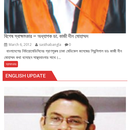
বিশেষ স্বাক্ষাৎকার – অধ্যাপক ডা. কাজী দীন মোহাম্মদ
March 6, 2012
sasthabangla
0
বাংলাদেশের নিউরোমেডিসিনের প্রাণপুরুষ ঢাকা মেডিকেল কলেজের প্রিন্সিপাল ডাঃ কাজী দীন
মোহাম্মদ কথা বলেছেন সাস্থ্যবাংলার সাথে।...
স্বাক্ষাৎকার
ENGLISH UPDATE