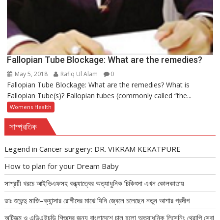
Fallopian Tube Blockage: What are the remedies?
May 5, 2018
Rafiq Ul Alam
0
Fallopian Tube Blockage: What are the remedies? What is
Fallopian Tube(s)? Fallopian tubes (commonly called “the...
Womens Health
সাম্প্রতিক
Legend in Cancer surgery: DR. VIKRAM KEKATPURE
How to plan for your Dream Baby
সাশ্রয়ী খরচে আইভিএফসহ বন্ধ্যাত্বের অত্যাধুনিক চিকিৎসা এখন কোলকাতায়
ডাঃ শুভেন্দু মাজি–ক্যান্সার রোগীদের মাঝে যিনি জ্বেলে চলেছেন নতুন আশার প্রদীপ
অটিজম ও এডিএইচডি শিশুদের জন্য বাংলাদেশে চালু হলো অত্যাধুনিক লিসেনিং থেরাপি সেবা