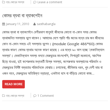
হাড় জোড়ের সমস্যা
Leave a comment
কোমর ব্যথা বা ব্যাকপেইন
January 11, 2010
sasthabangla
কোমর ব্যথা বা ব্যাকপেইন বেশীরভাগ মানুষই জীবনের কোনো না-কোন সময় কোমর
ব্যথাজনিত সমস্যায় ভুগে থাকেন। আমাদের দেশে প্রতি পাঁচ জনের মধ্যে চার জন জীবনের
কোন না-কোন সময়ে এই সমস্যায় ভুগেন। {module Google 486*60} কোমর
ব্যথার কারণ: কোমর ব্যথার অনেক কারণ রয়েছে। এর মধ্যে ৯০ ভাগ হচ্ছে ‘মেকানিক্যাল
সমস্যা’। মেকানিক্যাল সমস্য বলতে মেরুদন্ডের মাংসপেশি, লিগামেন্ট মচকানো, আংশিক
ছিড়ে যাওয়া, দুই কশেরুকার মধ্যবর্তী ডিস্ক সমস্যা, কশেরুকার অবস্থানের পরিবর্তন ও
মেরুদন্ডের নির্দিষ্ট বক্রতার পরিবর্তনকে বোঝায়। চলাফেরা, জীবিকার ধরন, খুব বেশী ভার বা
ওজন বহন, মেরুদন্ডের অতিরিক্ত নড়াচড়া, একটানা বসে বা দাঁড়িয়ে কোনো কাজ…
READ MORE
হাড় জোড়ের সমস্যা
1 Comment