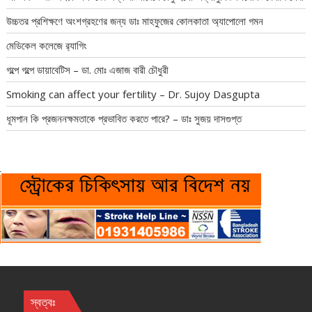
উচ্চতর প্রশিক্ষণে অংশগ্রহণের জন্য ডাঃ মাহফুজের কোলকাতা অ্যাপোলো গমন
মেডিকেল কলেজে র‍্যাগিং
গল্পে গল্পে ডায়াবেটিস – ডা. মোঃ এজাজ বারী চৌধুরী
Smoking can affect your fertility – Dr. Sujoy Dasgupta
ধূমপান কি প্রজননক্ষমতাকে প্রভাবিত করতে পারে? – ডাঃ সুজয় দাসগুপ্ত
স্বত্বঃ