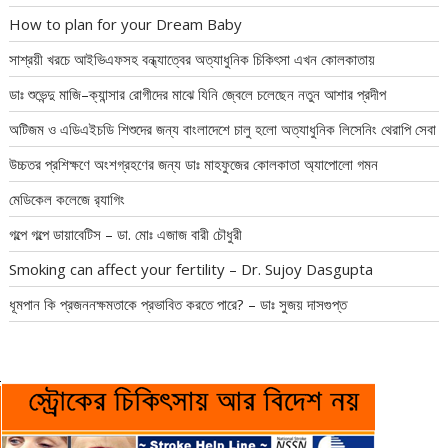
How to plan for your Dream Baby
সাশ্রয়ী খরচে আইভিএফসহ বন্ধ্যাত্বের অত্যাধুনিক চিকিৎসা এখন কোলকাতায়
ডাঃ শুভেন্দু মাজি–ক্যান্সার রোগীদের মাঝে যিনি জ্বেলে চলেছেন নতুন আশার প্রদীপ
অটিজম ও এডিএইচডি শিশুদের জন্য বাংলাদেশে চালু হলো অত্যাধুনিক লিসেনিং থেরাপি সেবা
উচ্চতর প্রশিক্ষণে অংশগ্রহণের জন্য ডাঃ মাহফুজের কোলকাতা অ্যাপোলো গমন
মেডিকেল কলেজে র‍্যাগিং
গল্পে গল্পে ডায়াবেটিস – ডা. মোঃ এজাজ বারী চৌধুরী
Smoking can affect your fertility – Dr. Sujoy Dasgupta
ধূমপান কি প্রজননক্ষমতাকে প্রভাবিত করতে পারে? – ডাঃ সুজয় দাসগুপ্ত