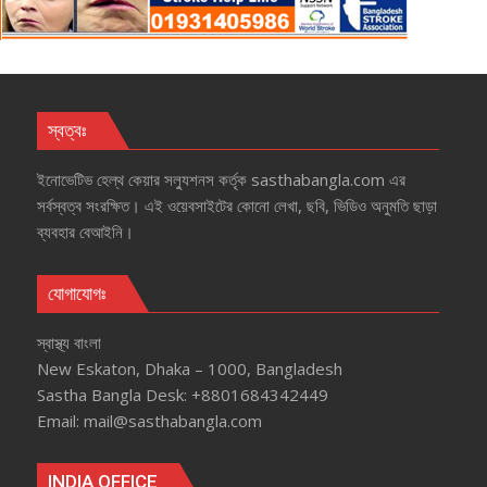
স্বত্বঃ
ইনোভেটিভ হেল্‌থ কেয়ার সল্যুশনস কর্তৃক sasthabangla.com এর
সর্বস্বত্ব সংরক্ষিত। এই ওয়েবসাইটের কোনো লেখা, ছবি, ভিডিও অনুমতি ছাড়া
ব্যবহার বেআইনি।
যোগাযোগঃ
স্বাস্থ্য বাংলা
New Eskaton, Dhaka – 1000, Bangladesh
Sastha Bangla Desk: +8801684342449
Email: mail@sasthabangla.com
INDIA OFFICE