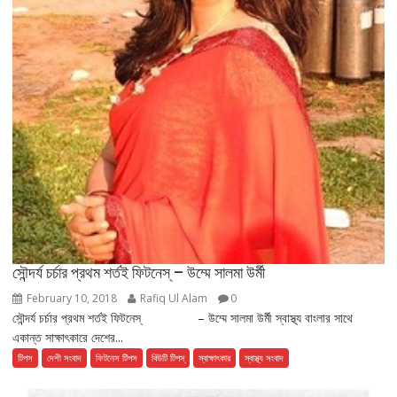
সৌন্দর্য চর্চার প্রথম শর্তই ফিটনেস্ – উম্মে সালমা উর্মী
February 10, 2018
Rafiq Ul Alam
0
সৌন্দর্য চর্চার প্রথম শর্তই ফিটনেস্ – উম্মে সালমা উর্মী স্বাস্থ্য বাংলার সাথে
একান্ত সাক্ষাৎকারে দেশের...
টিপস
দেশী সংবাদ
ফিটনেস টিপস
বিউটি টিপস্
স্বাক্ষাৎকার
স্বাস্থ্য সংবাদ