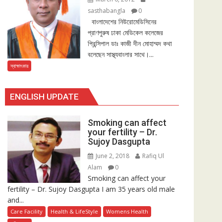
sasthabangla
0
বাংলাদেশের নিউরোমেডিসিনের
প্রাণপুরুষ ঢাকা মেডিকেল কলেজের
প্রিন্সিপাল ডাঃ কাজী দীন মোহাম্মদ কথা
বলেছেন সাস্থ্যবাংলার সাথে।...
স্বাক্ষাৎকার
ENGLISH UPDATE
Smoking can affect
your fertility – Dr.
Sujoy Dasgupta
June 2, 2018
Rafiq Ul
Alam
0
Smoking can affect your
fertility – Dr. Sujoy Dasgupta I am 35 years old male
and...
Care Facility
Health & LifeStyle
Womens Health