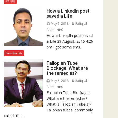
নারী স্বাস্থ্য
How a LinkedIn post
saved a Life
May 5, 2018
Rafiq Ul
Alam
0
How a LinkedIn post saved
a Life 29 August, 2016 4:26
pm I got some sms...
Care Facility
Fallopian Tube
Blockage: What are
the remedies?
May 5, 2018
Rafiq Ul
Alam
0
Fallopian Tube Blockage:
What are the remedies?
What is Fallopian Tube(s)?
Fallopian tubes (commonly
called “the...