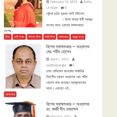
February 10, 2018
Rafiq
Ul Alam
0
সৌন্দর্য চর্চার প্রথম শর্তই ফিটনেস্
– উম্মে সালমা উর্মী স্বাস্থ্য
বাংলার সাথে একান্ত সাক্ষাৎকারে
দেশের...
টিপস
দেশী সংবাদ
ফিটনেস টিপস
বিউটি টিপস্
স্বাক্ষাৎকার
স্বাস্থ্য সংবাদ
বিশেষ স্বাক্ষাৎকার – অধ্যাপক
মোঃ শহীদ হোসেন
April 1, 2012
sasthabangla
1
ঢাকা মেডিকেল কলেজের সার্জারির
বিভাগীয় প্রধান অধ্যাপক মোঃ শহীদ
হোসেন কথা বলেছেন স্বাস্থ্যবাংলার
সাথে। একান্ত এই...
স্বাক্ষাৎকার
বিশেষ স্বাক্ষাৎকার – অধ্যাপক
ডা. কাজী দীন মোহাম্মদ
March 6, 2012