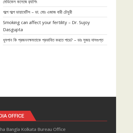
মেডিকেল কলেজে র‍্যাগিং
গল্পে গল্পে ডায়াবেটিস – ডা. মোঃ এজাজ বারী চৌধুরী
Smoking can affect your fertility – Dr. Sujoy
Dasgupta
ধূমপান কি প্রজননক্ষমতাকে প্রভাবিত করতে পারে? – ডাঃ সুজয় দাসগুপ্ত
DIA OFFICE
ha Bangla Kolkata Bureau Office