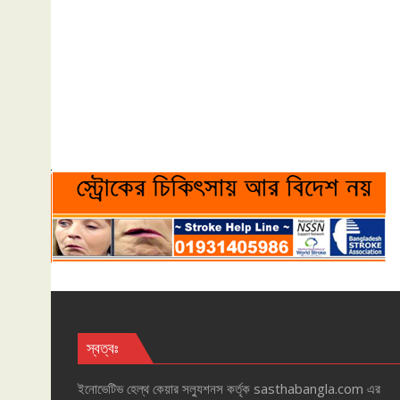
স্বত্বঃ
ইনোভেটিভ হেল্‌থ কেয়ার সল্যুশনস কর্তৃক sasthabangla.com এর