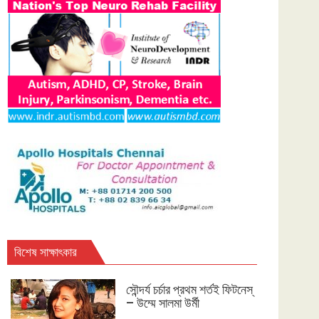
বিশেষ সাক্ষাৎকার
সৌন্দর্য চর্চার প্রথম শর্তই ফিটনেস্
– উম্মে সালমা উর্মী