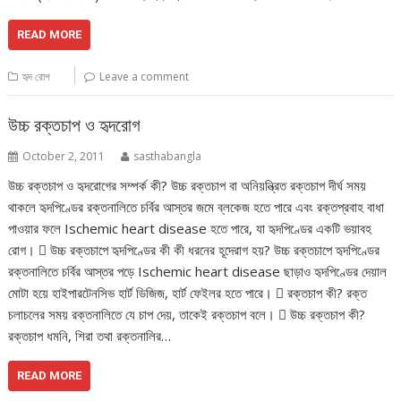
READ MORE
হৃদ রোগ
Leave a comment
উচ্চ রক্তচাপ ও হৃদরোগ
October 2, 2011
sasthabangla
উচ্চ রক্তচাপ ও হৃদরোগের সম্পর্ক কী? উচ্চ রক্তচাপ বা অনিয়ন্ত্রিত রক্তচাপ দীর্ঘ সময়
থাকলে হৃদপিণ্ডের রক্তনালিতে চর্বির আস্তর জমে ব্লকেজ হতে পারে এবং রক্তপ্রবাহ বাধা
পাওয়ার ফলে Ischemic heart disease হতে পারে, যা হৃদপিণ্ডের একটি ভয়াবহ
রোগ।  উচ্চ রক্তচাপে হৃদপিণ্ডের কী কী ধরনের হূদেরাগ হয়? উচ্চ রক্তচাপে হৃদপিণ্ডের
রক্তনালিতে চর্বির আস্তর পড়ে Ischemic heart disease ছাড়াও হৃদপিণ্ডের দেয়াল
মোটা হয়ে হাইপারটেনসিভ হার্ট ডিজিজ, হার্ট ফেইলর হতে পারে।  রক্তচাপ কী? রক্ত
চলাচলের সময় রক্তনালিতে যে চাপ দেয়, তাকেই রক্তচাপ বলে।  উচ্চ রক্তচাপ কী?
রক্তচাপ ধমনি, শিরা তথা রক্তনালির…
READ MORE