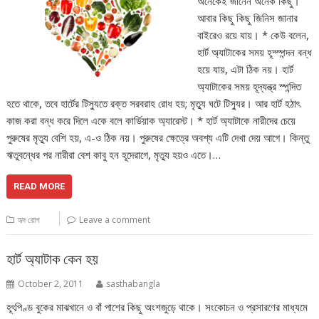
অনেকেই জানেন অনেক কিছু।
আবার কিছু কিছু জিনিস জানার
বাইরেও রয়ে যায়। * কেউ বলেন,
হার্ট অ্যাটাকের সময় হূদ্স্পন্দন বন্ধ
হয়ে যায়, এটা ঠিক নয়। হার্ট
অ্যাটাকের সময় হূদ্যন্ত্র স্পন্দিত
হতে থাকে, তবে হার্টের টিস্যুতে রক্ত সরবরাহ রোধ হয়; মৃত্যু ঘটে টিস্যুর। আর হার্ট হঠাৎ
কাজ করা বন্ধ করে দিলে একে বলে কার্ডিয়াক অ্যারেস্ট। * হার্ট অ্যাটাকে নারীদের চেয়ে
পুরুষের মৃত্যু বেশি হয়, এ-ও ঠিক নয়। পুরুষের ক্ষেত্রে অবশ্য এটি দেখা দেয় আগে। কিন্তু
ঋতুবন্ধের পর নারীরা বেশ কাবু হন হূদেরাগে, মৃত্যু হয়ও এতে।…
READ MORE
হৃদ রোগ
Leave a comment
হার্ট অ্যাটাক কেন হয়
October 2, 2011
sasthabangla
হূৎপিণ্ড বুকের মাঝখানে ও বাঁ পাশের কিছু অংশজুড়ে থাকে। সংকোচন ও প্রসারণের মাধ্যমে