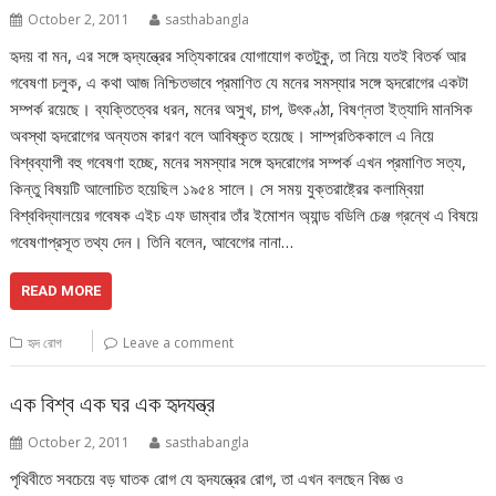
October 2, 2011
sasthabangla
হৃদয় বা মন, এর সঙ্গে হৃদ্‌যন্ত্রের সত্যিকারের যোগাযোগ কতটুকু, তা নিয়ে যতই বিতর্ক আর
গবেষণা চলুক, এ কথা আজ নিশ্চিতভাবে প্রমাণিত যে মনের সমস্যার সঙ্গে হৃদরোগের একটা
সম্পর্ক রয়েছে। ব্যক্তিত্বের ধরন, মনের অসুখ, চাপ, উৎকণ্ঠা, বিষণ্নতা ইত্যাদি মানসিক
অবস্থা হৃদরোগের অন্যতম কারণ বলে আবিষ্কৃত হয়েছে। সাম্প্রতিককালে এ নিয়ে
বিশ্বব্যাপী বহু গবেষণা হচ্ছে, মনের সমস্যার সঙ্গে হৃদরোগের সম্পর্ক এখন প্রমাণিত সত্য,
কিন্তু বিষয়টি আলোচিত হয়েছিল ১৯৫৪ সালে। সে সময় যুক্তরাষ্ট্রের কলাম্বিয়া
বিশ্ববিদ্যালয়ের গবেষক এইচ এফ ডাম্বার তাঁর ইমোশন অ্যান্ড বডিলি চেঞ্জ গ্রন্থে এ বিষয়ে
গবেষণাপ্রসূত তথ্য দেন। তিনি বলেন, আবেগের নানা…
READ MORE
হৃদ রোগ
Leave a comment
এক বিশ্ব এক ঘর এক হৃদযন্ত্র
October 2, 2011
sasthabangla
পৃথিবীতে সবচেয়ে বড় ঘাতক রোগ যে হৃদযন্ত্রের রোগ, তা এখন বলছেন বিজ্ঞ ও