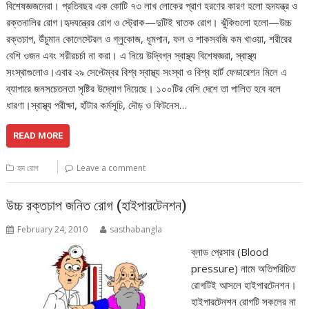
বিশেষজ্ঞজনেরা। প্রতিবছর এক কোটি ৭৩ লাখ লোকের প্রাণ হরণের কারণ হলো হৃদযন্ত্র ও
রক্তনালির রোগ।হৃদযন্ত্রের রোগ ও স্ট্রোক—দুটিই ঘাতক রোগ। ঝুঁকিগুলো হলো—উচ্চ
রক্তচাপ, উঁচুমান কোলেস্টেরল ও গ্লুকোজ, ধূমপান, ফল ও শাকসবজি কম খাওয়া, শরীরের
বেশি ওজন এবং শরীরচর্চা না করা। এ নিয়ে উদ্বিগ্ন স্বাস্থ্য বিশেষজ্ঞরা, স্বাস্থ্য
সংস্থাগুলোও।এবার ২৯ সেপ্টেম্বর বিশ্ব স্বাস্থ্য সংস্থা ও বিশ্ব হার্ট ফেডারেশন মিলে এ
ব্যাপারে জনসচেতনতা সৃষ্টির উদ্যোগ নিয়েছে। ১০০টির বেশি দেশে তা পালিত হবে বলে
ধারণা।স্বাস্থ্য পরীক্ষা, হাঁটার কর্মসূচি, দৌড় ও ফিটনেস…
READ MORE
হৃদ রোগ
Leave a comment
উচ্চ রক্তচাপ জনিত রোগ (হাইপারটেনশন)
February 24, 2010
sasthabangla
ব্লাড প্রেসার (Blood
pressure) নামে অতিপরিচিত
রোগটিই আসলে হাইপারটেনশন।
হাইপারটেনশন রোগটি সকলের না