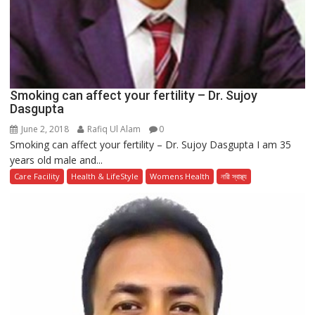
Smoking can affect your fertility – Dr. Sujoy
Dasgupta
June 2, 2018
Rafiq Ul Alam
0
Smoking can affect your fertility – Dr. Sujoy Dasgupta I am 35
years old male and...
Care Facility
Health & LifeStyle
Womens Health
নারী স্বাস্থ্য