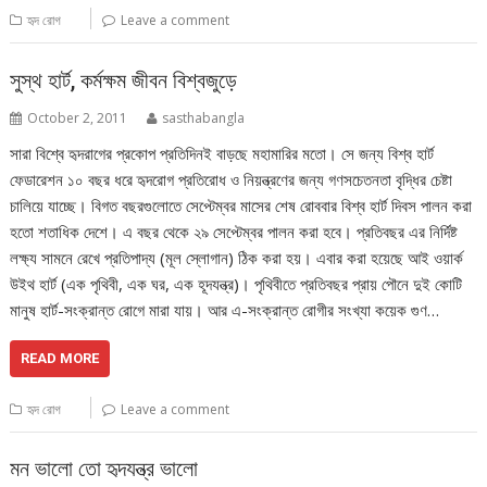
হৃদ রোগ
Leave a comment
সুস্থ হার্ট, কর্মক্ষম জীবন বিশ্বজুড়ে
October 2, 2011
sasthabangla
সারা বিশ্বে হৃদরাগের প্রকোপ প্রতিদিনই বাড়ছে মহামারির মতো। সে জন্য বিশ্ব হার্ট
ফেডারেশন ১০ বছর ধরে হৃদরোগ প্রতিরোধ ও নিয়ন্ত্রণের জন্য গণসচেতনতা বৃদ্ধির চেষ্টা
চালিয়ে যাচ্ছে। বিগত বছরগুলোতে সেপ্টেম্বর মাসের শেষ রোববার বিশ্ব হার্ট দিবস পালন করা
হতো শতাধিক দেশে। এ বছর থেকে ২৯ সেপ্টেম্বর পালন করা হবে। প্রতিবছর এর নির্দিষ্ট
লক্ষ্য সামনে রেখে প্রতিপাদ্য (মূল স্লোগান) ঠিক করা হয়। এবার করা হয়েছে আই ওয়ার্ক
উইথ হার্ট (এক পৃথিবী, এক ঘর, এক হূদযন্ত্র)। পৃথিবীতে প্রতিবছর প্রায় পৌনে দুই কোটি
মানুষ হার্ট-সংক্রান্ত রোগে মারা যায়। আর এ-সংক্রান্ত রোগীর সংখ্যা কয়েক গুণ…
READ MORE
হৃদ রোগ
Leave a comment
মন ভালো তো হৃদযন্ত্র ভালো