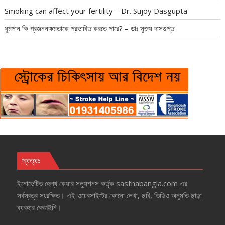
Smoking can affect your fertility – Dr. Sujoy Dasgupta
ধূমপান কি প্রজননক্ষমতাকে প্রভাবিত করতে পারে? – ডাঃ সুজয় দাসগুপ্ত
স্বত্বঃ
ইনোভেটিভ হেল্‌থ কেয়ার সল্যুশনস কর্তৃক sasthabangla.com এর
সর্বস্বত্ব সংরক্ষিত। এই ওয়েবসাইটের কোনো লেখা, ছবি, ভিডিও অনুমতি ছাড়া
ব্যবহার বেআইনি।