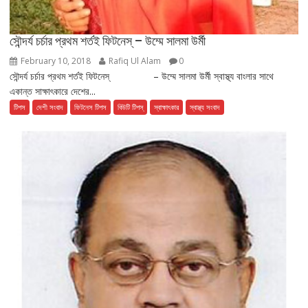
সৌন্দর্য চর্চার প্রথম শর্তই ফিটনেস্ – উম্মে সালমা উর্মী
February 10, 2018
Rafiq Ul Alam
0
সৌন্দর্য চর্চার প্রথম শর্তই ফিটনেস্ – উম্মে সালমা উর্মী স্বাস্থ্য বাংলার সাথে
একান্ত সাক্ষাৎকারে দেশের...
টিপস
দেশী সংবাদ
ফিটনেস টিপস
বিউটি টিপস্
স্বাক্ষাৎকার
স্বাস্থ্য সংবাদ