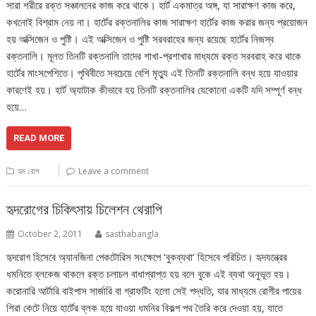
সারা শরীরে রক্ত সঞ্চালনের কাজ করে থাকে। হার্ট একমাত্র অঙ্গ, যা সারাক্ষণ কাজ করে,
কখনোই বিশ্রাম নেয় না। হার্টের রক্তনালির কাজ সারাক্ষণ হার্টের কাজ করার জন্য প্রয়োজন
হয় অক্সিজেন ও পুষ্টি। এই অক্সিজেন ও পুষ্টি সরবরাহের জন্য রয়েছে হার্টের নিজস্ব
রক্তনালি। মূলত তিনটি রক্তনালি তাদের শাখা-প্রশাখার মাধ্যমে রক্ত সরবরাহ করে থাকে
হার্টের মাংসপেশিতে। পৃথিবীতে সবচেয়ে বেশি মৃত্যু এই তিনটি রক্তনালি বন্ধ হয়ে যাওয়ার
কারণেই হয়। হার্ট অ্যাটাক কীভাবে হয় তিনটি রক্তনালির যেকোনো একটি যদি সম্পূর্ণ বন্ধ
হয়ে…
READ MORE
হৃদ রোগ
Leave a comment
হৃদরোগের চিকিৎসায় চিলেশন থেরাপি
October 2, 2011
sasthabangla
হৃদরোগ হিসেবে অ্যানজিনা পেকটোরিস সংক্ষেপে ‘বুকব্যথা’ হিসেবে পরিচিত। হৃদযন্ত্রের
ধমনিতে ব্লকেজ থাকলে রক্ত চলাচল বাধাপ্রাপ্ত হয় বলে বুকে এই ব্যথা অনুভূত হয়।
করোনারি আর্টারি বাইপাস সার্জারি বা গ্রাফটিং হলো সেই পদ্ধতি, যার মাধ্যমে রোগীর পায়ের
শিরা কেটে নিয়ে হার্টের ব্লক হয়ে যাওয়া ধমনির বিকল্প পথ তৈরি করে দেওয়া হয়, যাতে