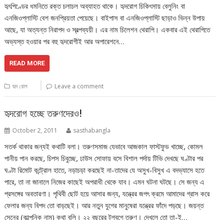
হৃৎপিণ্ডের ধমনিতে রক্ত চলাচল অব্যাহত থাকে। হৃদরোগ চিকিৎসায় বেলুনিং বা
এনজিওপ্লাস্টি বেশ জনপ্রিয়তা পেয়েছে। বাইপাস বা এনজিওপ্লাস্টি ছাড়াও ভিন্ন উপায়
আছে, যা অত্যন্ত নিরাপদ ও স্বল্পব্যয়ী। এর নাম চিলেশন থেরাপি। একবার এই থেরাপিতে
অভ্যস্ত হওয়ার পর বহু হৃদরোগীই আর অপারেশনে…
READ MORE
হৃদ রোগ
Leave a comment
হৃদরোগ হচ্ছে তরুণদেরও!
October 2, 2011
sasthabangla
সতর্ক থাকার জন্যই কথাটি বলা। তরুণসমাজ যেভাবে আজকাল ফাস্টফুড খাচ্ছে, কোমল
পানীয় পান করছে, চিপস চিবুচ্ছে, ঢাউস সোফায় বসে বিশাল পর্দায় টিভি দেখছে ঘণ্টার পর
ঘণ্টা রিমোট কন্ট্রোল হাতে, নড়াচড়া করছেই না-তাদের যে অসুখ-বিসুখ এ বদভ্যাসে হতে
পারে, তা না জানালে নিজের কাছেই অপরাধী থেকে যাব। এমন ঘটনা ঘটছে। সে জন্য এ
প্রসঙ্গের অবতারণা। পৃথিবী ছোট হয়ে আসার জন্য, যন্ত্রের জগৎ ক্রমে আমাদের গ্রাস করে
ফেলার জন্য বিপদ তো বাড়ছেই। আর নতুন যুগের মানুষেরা যন্ত্রের ফাঁদে পড়ছে। জয়ন্ত
সেনের (কাল্পনিক নাম) কথা বলি। ২২ বছরের টগবগে তরুণ। দেখলে তো তা-ই…