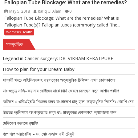
Fallopian Tube Blockage: What are the remedies?
May 5, 2018
Rafiq Ul Alam
0
Fallopian Tube Blockage: What are the remedies? What is
Fallopian Tube(s)? Fallopian tubes (commonly called “the...
Womens Health
সাম্প্রতিক
Legend in Cancer surgery: DR. VIKRAM KEKATPURE
How to plan for your Dream Baby
সাশ্রয়ী খরচে আইভিএফসহ বন্ধ্যাত্বের অত্যাধুনিক চিকিৎসা এখন কোলকাতায়
ডাঃ শুভেন্দু মাজি–ক্যান্সার রোগীদের মাঝে যিনি জ্বেলে চলেছেন নতুন আশার প্রদীপ
অটিজম ও এডিএইচডি শিশুদের জন্য বাংলাদেশে চালু হলো অত্যাধুনিক লিসেনিং থেরাপি সেবা
উচ্চতর প্রশিক্ষণে অংশগ্রহণের জন্য ডাঃ মাহফুজের কোলকাতা অ্যাপোলো গমন
মেডিকেল কলেজে র‍্যাগিং
গল্পে গল্পে ডায়াবেটিস – ডা. মোঃ এজাজ বারী চৌধুরী