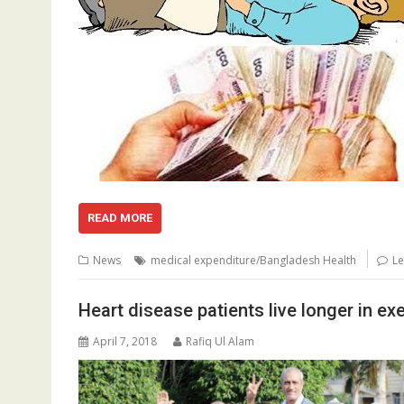
READ MORE
News
medical expenditure/Bangladesh Health
L
Heart disease patients live longer in ex
April 7, 2018
Rafiq Ul Alam