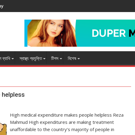
by
 ব্যাধি
স্বাস্থ্য প্রযুক্তি
টিপস
বিশেষ
 helpless
High medical expenditure makes people helpless Reza
Mahmud High expenditures are making treatment
unaffordable to the country’s majority of people in