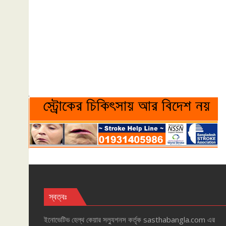
স্বত্বঃ
ইনোভেটিভ হেল্‌থ কেয়ার সল্যুশনস কর্তৃক sasthabangla.com এর