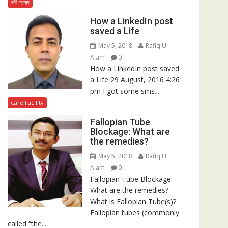
নারী স্বাস্থ্য
How a LinkedIn post
saved a Life
May 5, 2018
Rafiq Ul
Alam
0
How a LinkedIn post saved
a Life 29 August, 2016 4:26
pm I got some sms...
Care Facility
Fallopian Tube
Blockage: What are
the remedies?
May 5, 2018
Rafiq Ul
Alam
0
Fallopian Tube Blockage:
What are the remedies?
What is Fallopian Tube(s)?
Fallopian tubes (commonly
called “the...