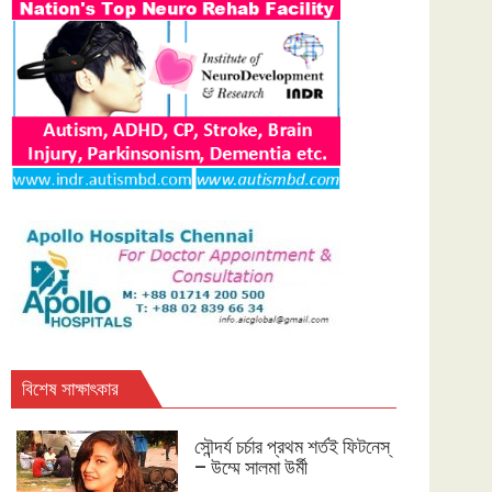
বিশেষ সাক্ষাৎকার
সৌন্দর্য চর্চার প্রথম শর্তই ফিটনেস্
– উম্মে সালমা উর্মী