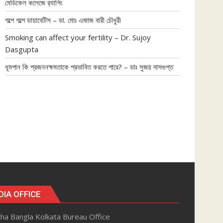
মেডিকেল কলেজে র‍্যাগিং
গল্পে গল্পে ডায়াবেটিস – ডা. মোঃ এজাজ বারী চৌধুরী
Smoking can affect your fertility – Dr. Sujoy
Dasgupta
ধূমপান কি প্রজননক্ষমতাকে প্রভাবিত করতে পারে? – ডাঃ সুজয় দাসগুপ্ত
DIA OFFICE
ha Bangla Kolkata Bureau Office