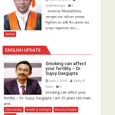
sasthabangla
0
বাংলাদেশের নিউরোমেডিসিনের
প্রাণপুরুষ ঢাকা মেডিকেল কলেজের
প্রিন্সিপাল ডাঃ কাজী দীন মোহাম্মদ কথা
বলেছেন সাস্থ্যবাংলার সাথে।...
স্বাক্ষাৎকার
ENGLISH UPDATE
Smoking can affect
your fertility – Dr.
Sujoy Dasgupta
June 2, 2018
Rafiq Ul
Alam
0
Smoking can affect your
fertility – Dr. Sujoy Dasgupta I am 35 years old male
and...
Care Facility
Health & LifeStyle
Womens Health