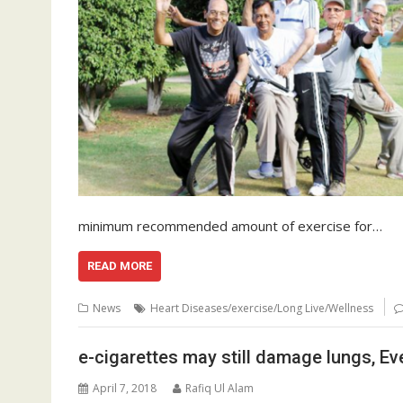
minimum recommended amount of exercise for…
READ MORE
News
Heart Diseases/exercise/Long Live/Wellness
e-cigarettes may still damage lungs, Ev
April 7, 2018
Rafiq Ul Alam