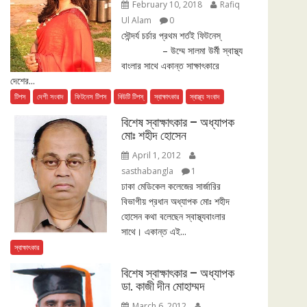
February 10, 2018
Rafiq
Ul Alam
0
সৌন্দর্য চর্চার প্রথম শর্তই ফিটনেস্
– উম্মে সালমা উর্মী স্বাস্থ্য
বাংলার সাথে একান্ত সাক্ষাৎকারে
দেশের...
টিপস
দেশী সংবাদ
ফিটনেস টিপস
বিউটি টিপস্
স্বাক্ষাৎকার
স্বাস্থ্য সংবাদ
বিশেষ স্বাক্ষাৎকার – অধ্যাপক
মোঃ শহীদ হোসেন
April 1, 2012
sasthabangla
1
ঢাকা মেডিকেল কলেজের সার্জারির
বিভাগীয় প্রধান অধ্যাপক মোঃ শহীদ
হোসেন কথা বলেছেন স্বাস্থ্যবাংলার
সাথে। একান্ত এই...
স্বাক্ষাৎকার
বিশেষ স্বাক্ষাৎকার – অধ্যাপক
ডা. কাজী দীন মোহাম্মদ
March 6, 2012