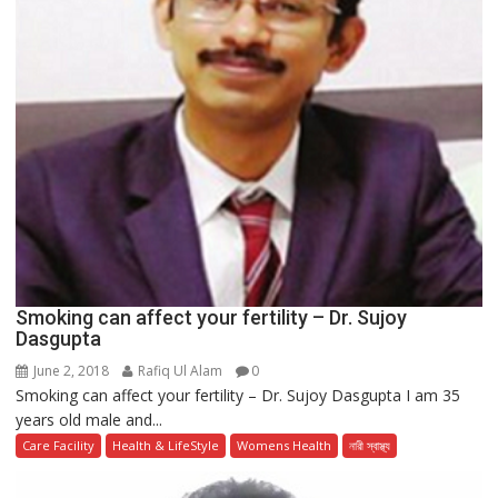
Smoking can affect your fertility – Dr. Sujoy
Dasgupta
June 2, 2018
Rafiq Ul Alam
0
Smoking can affect your fertility – Dr. Sujoy Dasgupta I am 35
years old male and...
Care Facility
Health & LifeStyle
Womens Health
নারী স্বাস্থ্য