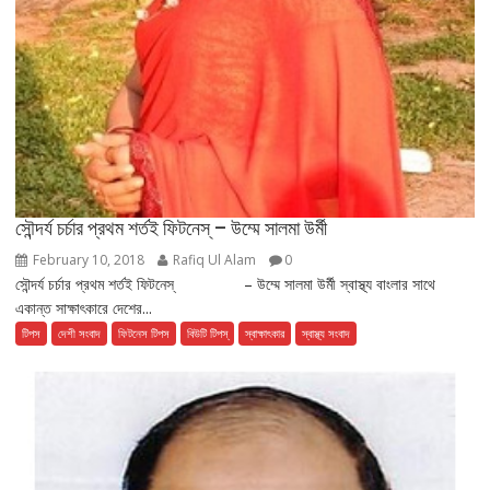
সৌন্দর্য চর্চার প্রথম শর্তই ফিটনেস্ – উম্মে সালমা উর্মী
February 10, 2018
Rafiq Ul Alam
0
সৌন্দর্য চর্চার প্রথম শর্তই ফিটনেস্ – উম্মে সালমা উর্মী স্বাস্থ্য বাংলার সাথে
একান্ত সাক্ষাৎকারে দেশের...
টিপস
দেশী সংবাদ
ফিটনেস টিপস
বিউটি টিপস্
স্বাক্ষাৎকার
স্বাস্থ্য সংবাদ