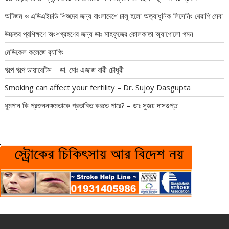
অটিজম ও এডিএইচডি শিশুদের জন্য বাংলাদেশে চালু হলো অত্যাধুনিক লিসেনিং থেরাপি সেবা
উচ্চতর প্রশিক্ষণে অংশগ্রহণের জন্য ডাঃ মাহফুজের কোলকাতা অ্যাপোলো গমন
মেডিকেল কলেজে র‍্যাগিং
গল্পে গল্পে ডায়াবেটিস – ডা. মোঃ এজাজ বারী চৌধুরী
Smoking can affect your fertility – Dr. Sujoy Dasgupta
ধূমপান কি প্রজননক্ষমতাকে প্রভাবিত করতে পারে? – ডাঃ সুজয় দাসগুপ্ত