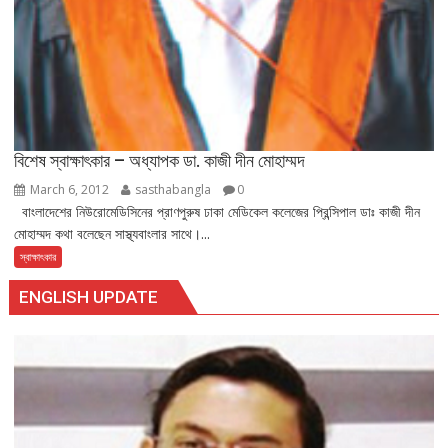
বিশেষ স্বাক্ষাৎকার – অধ্যাপক ডা. কাজী দীন মোহাম্মদ
March 6, 2012
sasthabangla
0
বাংলাদেশের নিউরোমেডিসিনের প্রাণপুরুষ ঢাকা মেডিকেল কলেজের প্রিন্সিপাল ডাঃ কাজী দীন
মোহাম্মদ কথা বলেছেন সাস্থ্যবাংলার সাথে।...
স্বাক্ষাৎকার
ENGLISH UPDATE