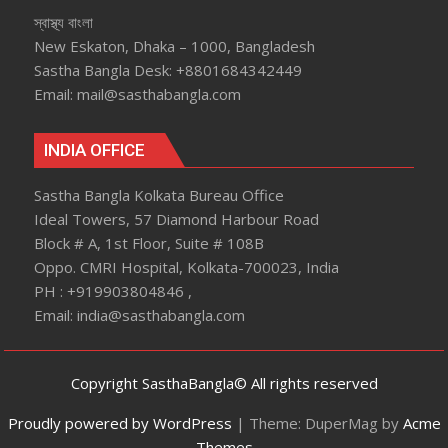
স্বাস্থ্য বাংলা
New Eskaton, Dhaka – 1000, Bangladesh
Sastha Bangla Desk: +8801684342449
Email: mail@sasthabangla.com
INDIA OFFICE
Sastha Bangla Kolkata Bureau Office
Ideal Towers, 57 Diamond Harbour Road
Block # A, 1st Floor, Suite # 108B
Oppo. CMRI Hospital, Kolkata-700023, India
PH : +919903804846 ,
Email: india@sasthabangla.com
Copyright SasthaBangla© All rights reserved
Proudly powered by WordPress
|
Theme: DuperMag by
Acme
Themes