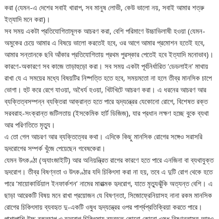
করা (যেমন-এ দেশের সবাই খারাপ, সব মানুষ লোভী, কেউ ভালো নয়, সবাই আমার শত্রু
ইত্যাদি মনে করা)।
সব সময় একটা প্রতিযোগিতামূলক আচরণ করা, বেশি পরিমাণে উচ্চাভিলাষী হওয়া (যেমন-
অমুকের চেয়ে আমার এ বিষয়ে ভালো করতেই হবে, ওর আগে আমার প্রমোশন হতেই হবে,
আমার সন্তানকে ছবি আঁকার প্রতিযোগিতায় প্রথম পুরস্কার পেতেই হবে ইত্যাদি মনোভাব)।
কারণে-অকারণে সব কাজে তাড়াহুড়ো করা। সব সময় একটা পূর্বনির্ধারিত ‘ডেডলাইন’ মাথায়
রাখা যে এ সময়ের মধ্যে বিষয়টির নিষ্পত্তি হতে হবে, সময়মতো না হলে তীব্র মানসিক চাপে
ভোগা। হুট করে রেগে যাওয়া, অধৈর্য হওয়া, খিটখিটে আচরণ করা। এ ধরনের আচরণ আর
ব্যক্তিত্বসম্পন্ন ব্যক্তিরা আক্রান্ত হতে পারে হৃদ্‌যন্ত্রের যেকোনো রোগে, বিশেষত রক্ত
সরবরাহ-সংক্রান্ত জটিলতায় (ইসকেমিক হার্ট ডিজিজ), যার প্রধান লক্ষণ হচ্ছে বুকে ব্যথা
আর পরিণতিতে মৃত্যু।
এ তো গেল আচরণ আর ব্যক্তিত্বের কথা। এদিকে কিছু মানসিক রোগের সঙ্গেও সরাসরি
হৃদরোগের সম্পর্ক খুঁজে পেয়েছেন গবেষকেরা।
যেমন উৎকণ্ঠা (অ্যাংজাইটি) আর অনিয়ন্ত্রিত রাগের কারণে হতে পারে এনজিনা বা ব্যথাযুক্ত
হৃদরোগ। তীব্র বিষণ্নতা ও উৎকণ্ঠার যদি চিকিৎসা করা না হয়, তবে এ দুটি রোগ থেকে হতে
পারে ‘মায়োকার্ডিয়াল ইনফার্কশন’ নামের মারাত্মক হৃদরোগ, যাতে মৃত্যুঝুঁকি অত্যন্ত বেশি। এ
ছাড়া আরেকটি বিষয় মনে রাখা প্রয়োজন যে বিষণ্নতা, সিজোফ্রেনিয়াসহ নানা রকম মানসিক
রোগের চিকিৎসায় ব্যবহৃত দু-একটি ওষুধ হৃদ্‌যন্ত্রের ওপর পার্শ্বপ্রতিক্রিয়া করতে পারে।
পাশাপাশি উচ্চ রক্তচাপ ও হৃদরোগ চিকিৎসায় ব্যবহৃত কোনো কোনো ওষুধ বিষণ্নতাসহ আরও