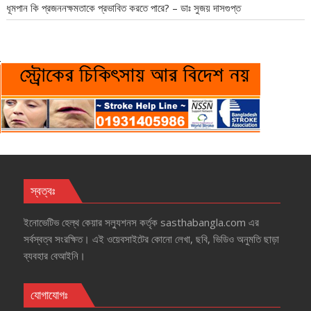
ধূমপান কি প্রজননক্ষমতাকে প্রভাবিত করতে পারে? – ডাঃ সুজয় দাসগুপ্ত
স্বত্বঃ
ইনোভেটিভ হেল্‌থ কেয়ার সল্যুশনস কর্তৃক sasthabangla.com এর
সর্বস্বত্ব সংরক্ষিত। এই ওয়েবসাইটের কোনো লেখা, ছবি, ভিডিও অনুমতি ছাড়া
ব্যবহার বেআইনি।
যোগাযোগঃ