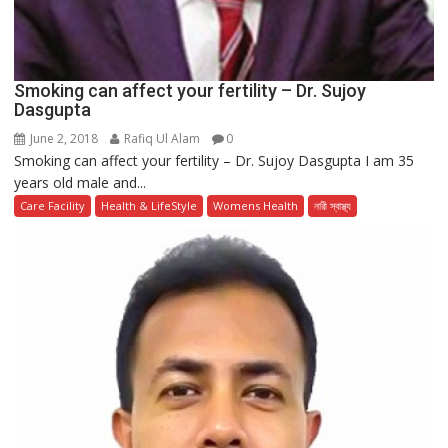
Smoking can affect your fertility – Dr. Sujoy
Dasgupta
June 2, 2018
Rafiq Ul Alam
0
Smoking can affect your fertility – Dr. Sujoy Dasgupta I am 35
years old male and...
Care Facility
Health & LifeStyle
Womens Health
নারী স্বাস্থ্য