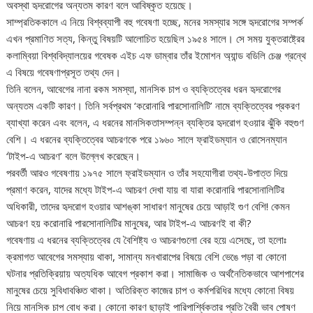
অবস্থা হৃদরোগের অন্যতম কারণ বলে আবিষ্কৃত হয়েছে।
সাম্প্রতিককালে এ নিয়ে বিশ্বব্যাপী বহু গবেষণা হচ্ছে, মনের সমস্যার সঙ্গে হৃদরোগের সম্পর্ক
এখন প্রমাণিত সত্য, কিন্তু বিষয়টি আলোচিত হয়েছিল ১৯৫৪ সালে। সে সময় যুক্তরাষ্ট্রের
কলাম্বিয়া বিশ্ববিদ্যালয়ের গবেষক এইচ এফ ডাম্বার তাঁর ইমোশন অ্যান্ড বডিলি চেঞ্জ গ্রন্থে
এ বিষয়ে গবেষণাপ্রসূত তথ্য দেন।
তিনি বলেন, আবেগের নানা রকম সমস্যা, মানসিক চাপ ও ব্যক্তিত্বের ধরন হৃদরোগের
অন্যতম একটি কারণ। তিনি সর্বপ্রথম ‘করোনারি পারসোনালিটি’ নামে ব্যক্তিত্বের প্রকরণ
ব্যাখ্যা করেন এবং বলেন, এ ধরনের মানসিকতাসম্পন্ন ব্যক্তির হৃদরোগ হওয়ার ঝুঁকি বহুগুণ
বেশি। এ ধরনের ব্যক্তিত্বের আচরণকে পরে ১৯৬০ সালে ফ্রাইডম্যান ও রোসেনম্যান
‘টাইপ-এ আচরণ’ বলে উল্লেখ করেছেন।
পরবর্তী আরও গবেষণায় ১৯৭৫ সালে ফ্রাইডম্যান ও তাঁর সহযোগীরা তথ্য-উপাত্ত দিয়ে
প্রমাণ করেন, যাদের মধ্যে টাইপ-এ আচরণ দেখা যায় বা যারা করোনারি পারসোনালিটির
অধিকারী, তাদের হৃদরোগ হওয়ার আশঙ্কা সাধারণ মানুষের চেয়ে আড়াই গুণ বেশি! কেমন
আচরণ হয় করোনারি পারসোনালিটির মানুষের, আর টাইপ-এ আচরণই বা কী?
গবেষণায় এ ধরনের ব্যক্তিত্বের যে বৈশিষ্ট্য ও আচরণগুলো বের হয়ে এসেছে, তা হলোঃ
ক্রমাগত আবেগের সমস্যায় থাকা, সামান্য মনখারাপের বিষয়ে বেশি ভেঙে পড়া বা কোনো
ঘটনার প্রতিক্রিয়ায় অত্যধিক আবেগ প্রকাশ করা। সামাজিক ও অর্থনৈতিকভাবে আশপাশের
মানুষের চেয়ে সুবিধাবঞ্চিত থাকা। অতিরিক্ত কাজের চাপ ও কর্মপরিধির মধ্যে কোনো বিষয়
নিয়ে মানসিক চাপ বোধ করা। কোনো কারণ ছাড়াই পারিপার্শ্বিকতার প্রতি বৈরী ভাব পোষণ