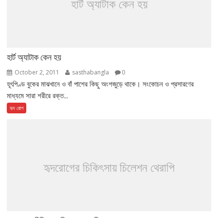
হার্ট অ্যাটাক কেন হয়
হার্ট অ্যাটাক কেন হয়
October 2, 2011
sasthabangla
0
হূৎপিণ্ড বুকের মাঝখানে ও বাঁ পাশের কিছু অংশজুড়ে থাকে। সংকোচন ও প্রসারণের
মাধ্যমে সারা শরীরে রক্ত...
হৃদ রোগ
হৃদরোগের চিকিৎসায় চিলেশন থেরাপি