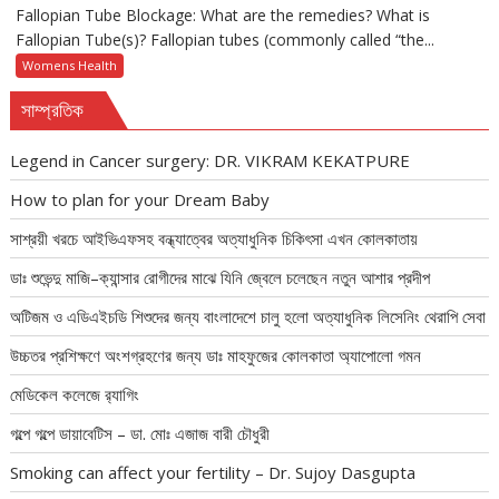
Fallopian Tube Blockage: What are the remedies? What is
Fallopian Tube(s)? Fallopian tubes (commonly called “the...
Womens Health
সাম্প্রতিক
Legend in Cancer surgery: DR. VIKRAM KEKATPURE
How to plan for your Dream Baby
সাশ্রয়ী খরচে আইভিএফসহ বন্ধ্যাত্বের অত্যাধুনিক চিকিৎসা এখন কোলকাতায়
ডাঃ শুভেন্দু মাজি–ক্যান্সার রোগীদের মাঝে যিনি জ্বেলে চলেছেন নতুন আশার প্রদীপ
অটিজম ও এডিএইচডি শিশুদের জন্য বাংলাদেশে চালু হলো অত্যাধুনিক লিসেনিং থেরাপি সেবা
উচ্চতর প্রশিক্ষণে অংশগ্রহণের জন্য ডাঃ মাহফুজের কোলকাতা অ্যাপোলো গমন
মেডিকেল কলেজে র‍্যাগিং
গল্পে গল্পে ডায়াবেটিস – ডা. মোঃ এজাজ বারী চৌধুরী
Smoking can affect your fertility – Dr. Sujoy Dasgupta