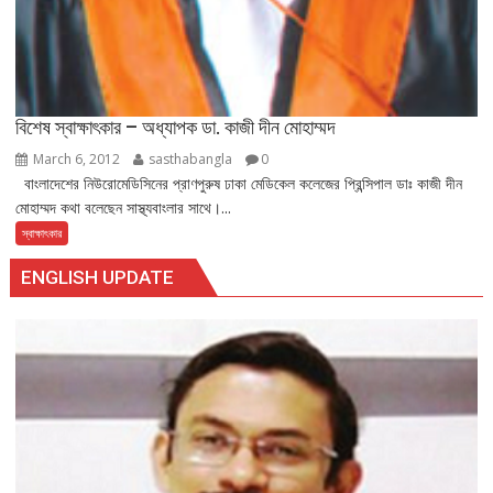
বিশেষ স্বাক্ষাৎকার – অধ্যাপক ডা. কাজী দীন মোহাম্মদ
March 6, 2012
sasthabangla
0
বাংলাদেশের নিউরোমেডিসিনের প্রাণপুরুষ ঢাকা মেডিকেল কলেজের প্রিন্সিপাল ডাঃ কাজী দীন
মোহাম্মদ কথা বলেছেন সাস্থ্যবাংলার সাথে।...
স্বাক্ষাৎকার
ENGLISH UPDATE