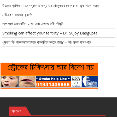
উচ্চতর প্রশিক্ষণে অংশগ্রহণের জন্য ডাঃ মাহফুজের কোলকাতা অ্যাপোলো গমন
মেডিকেল কলেজে র‍্যাগিং
গল্পে গল্পে ডায়াবেটিস – ডা. মোঃ এজাজ বারী চৌধুরী
Smoking can affect your fertility – Dr. Sujoy Dasgupta
ধূমপান কি প্রজননক্ষমতাকে প্রভাবিত করতে পারে? – ডাঃ সুজয় দাসগুপ্ত
স্বত্বঃ