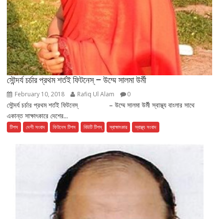
সৌন্দর্য চর্চার প্রথম শর্তই ফিটনেস্ – উম্মে সালমা উর্মী
February 10, 2018
Rafiq Ul Alam
0
সৌন্দর্য চর্চার প্রথম শর্তই ফিটনেস্ – উম্মে সালমা উর্মী স্বাস্থ্য বাংলার সাথে
একান্ত সাক্ষাৎকারে দেশের...
টিপস
দেশী সংবাদ
ফিটনেস টিপস
বিউটি টিপস্
স্বাক্ষাৎকার
স্বাস্থ্য সংবাদ