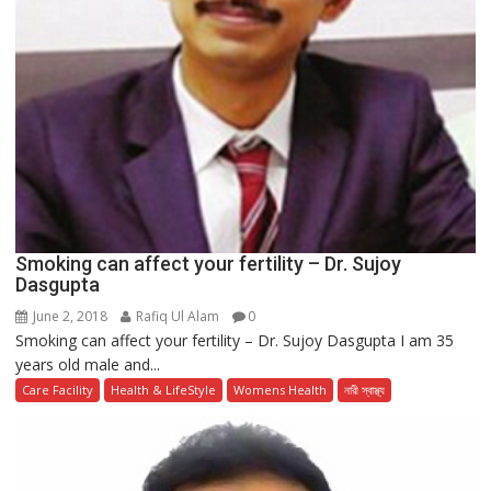
Smoking can affect your fertility – Dr. Sujoy
Dasgupta
June 2, 2018
Rafiq Ul Alam
0
Smoking can affect your fertility – Dr. Sujoy Dasgupta I am 35
years old male and...
Care Facility
Health & LifeStyle
Womens Health
নারী স্বাস্থ্য