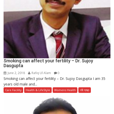
Smoking can affect your fertility – Dr. Sujoy
Dasgupta
June 2, 2018
Rafiq Ul Alam
0
Smoking can affect your fertility – Dr. Sujoy Dasgupta I am 35
years old male and...
Care Facility
Health & LifeStyle
Womens Health
নারী স্বাস্থ্য