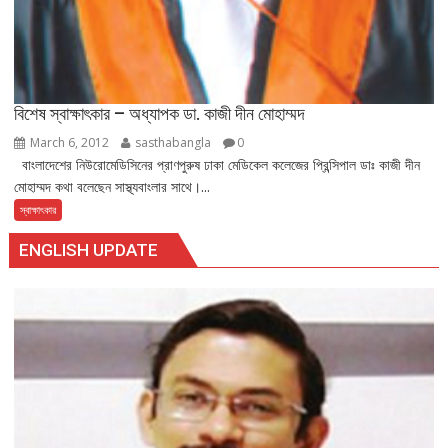
বিশেষ স্বাক্ষাৎকার – অধ্যাপক ডা. কাজী দীন মোহাম্মদ
March 6, 2012
sasthabangla
0
বাংলাদেশের নিউরোমেডিসিনের প্রাণপুরুষ ঢাকা মেডিকেল কলেজের প্রিন্সিপাল ডাঃ কাজী দীন
মোহাম্মদ কথা বলেছেন সাস্থ্যবাংলার সাথে।...
স্বাক্ষাৎকার
ENGLISH UPDATE