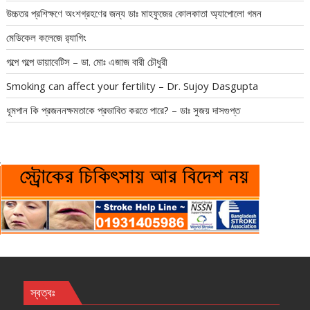
উচ্চতর প্রশিক্ষণে অংশগ্রহণের জন্য ডাঃ মাহফুজের কোলকাতা অ্যাপোলো গমন
মেডিকেল কলেজে র‍্যাগিং
গল্পে গল্পে ডায়াবেটিস – ডা. মোঃ এজাজ বারী চৌধুরী
Smoking can affect your fertility – Dr. Sujoy Dasgupta
ধূমপান কি প্রজননক্ষমতাকে প্রভাবিত করতে পারে? – ডাঃ সুজয় দাসগুপ্ত
স্বত্বঃ