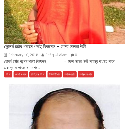
সৌন্দর্য চর্চার প্রথম শর্তই ফিটনেস্ – উম্মে সালমা উর্মী
February 10, 2018
Rafiq Ul Alam
0
সৌন্দর্য চর্চার প্রথম শর্তই ফিটনেস্ – উম্মে সালমা উর্মী স্বাস্থ্য বাংলার সাথে
একান্ত সাক্ষাৎকারে দেশের...
টিপস
দেশী সংবাদ
ফিটনেস টিপস
বিউটি টিপস্
স্বাক্ষাৎকার
স্বাস্থ্য সংবাদ