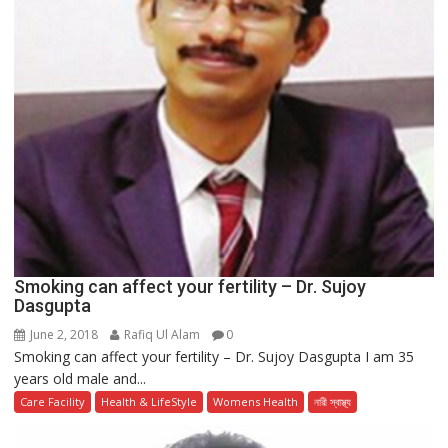
Smoking can affect your fertility – Dr. Sujoy
Dasgupta
June 2, 2018
Rafiq Ul Alam
0
Smoking can affect your fertility – Dr. Sujoy Dasgupta I am 35
years old male and...
Care Facility
Health & LifeStyle
Womens Health
নারী স্বাস্থ্য