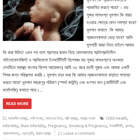
প্রভাবিত করতে পারে? – ডাঃ
সুজয় দাসগুপ্ত ধূমপান কি বাচ্চা
হওয়ার ক্ষেত্রে কোন সমস্যা করে?
ধূমপান কমালে কি আমার
প্রজননক্ষমতা বেড়ে যাবে? আমি
ধূমপায়ী বাচ্চা নিতে চাইলে আমার
কি করা উচিৎ? এমন সব নানা প্রশ্নের জবাব নিয়ে কোলকাতার প্রতিশ্রুতিশীল
গাইনোকোলজিস্ট ও প্রথিতযশা ইনফার্টিলিটি বিশেষজ্ঞ ডাঃ সুজয় দাসগুপ্ত’র অনবদ্য
লেখনীতে স্বাস্থ্য বাংলার বিশেষ আয়োজন) আমি ৩৫ বছর বয়সী পুরুষ এবং আমরা একটি
শিশুর জন্য পরিকল্পনা করছি। ধূমপান বন্ধ করা কি আমার প্রজননক্ষমতা বাড়াতে সাহায্য
করতে পারে? ধূমপান শুক্রাণুর পরিমাণ (স্পার্ম কাউন্ট) এবং গুণগত মান (মোটিলিটি এবং
মর্ফোলজি) কমাতে পারে।…
READ MORE
,
,
,
,
,
গর্ভকালীন স্বাস্থ্য
দেশী সংবাদ
নবাগতের পিতা
নারী স্বাস্থ্য
স্বাস্থ্য সংবাদ
Child Health
,
,
,
,
,
,
Infertility
Male Infertility
Pregnancy
Smoking & Pregnancy
ইনফার্টিলিটি
ধূমপান
,
,
প্রজননক্ষমতা
প্রেগনেন্সি
বাচ্চার স্বাস্থ্য
Leave a comment