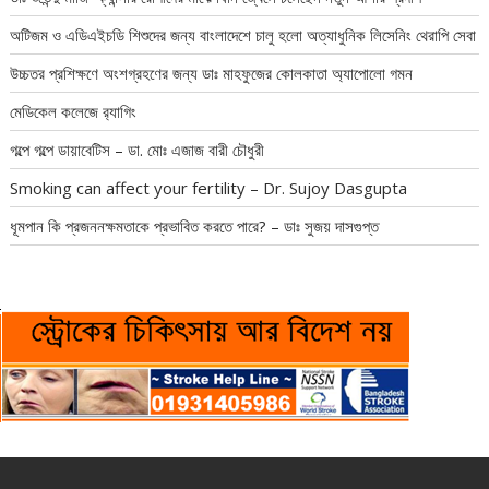
অটিজম ও এডিএইচডি শিশুদের জন্য বাংলাদেশে চালু হলো অত্যাধুনিক লিসেনিং থেরাপি সেবা
উচ্চতর প্রশিক্ষণে অংশগ্রহণের জন্য ডাঃ মাহফুজের কোলকাতা অ্যাপোলো গমন
মেডিকেল কলেজে র‍্যাগিং
গল্পে গল্পে ডায়াবেটিস – ডা. মোঃ এজাজ বারী চৌধুরী
Smoking can affect your fertility – Dr. Sujoy Dasgupta
ধূমপান কি প্রজননক্ষমতাকে প্রভাবিত করতে পারে? – ডাঃ সুজয় দাসগুপ্ত