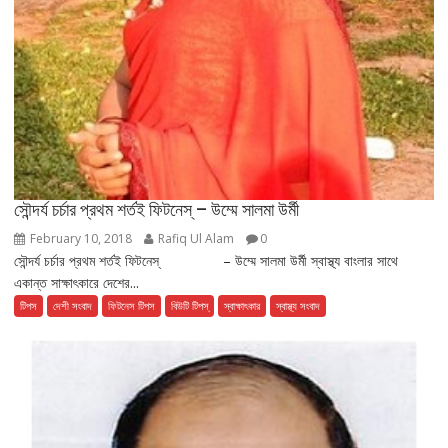
সৌন্দর্য চর্চার প্রথম শর্তই ফিটনেস্ – উম্মে সালমা উর্মী
February 10, 2018
Rafiq Ul Alam
0
সৌন্দর্য চর্চার প্রথম শর্তই ফিটনেস্ – উম্মে সালমা উর্মী স্বাস্থ্য বাংলার সাথে
একান্ত সাক্ষাৎকারে দেশের...
টিপস
দেশী সংবাদ
ফিটনেস টিপস
বিউটি টিপস্
স্বাক্ষাৎকার
স্বাস্থ্য সংবাদ