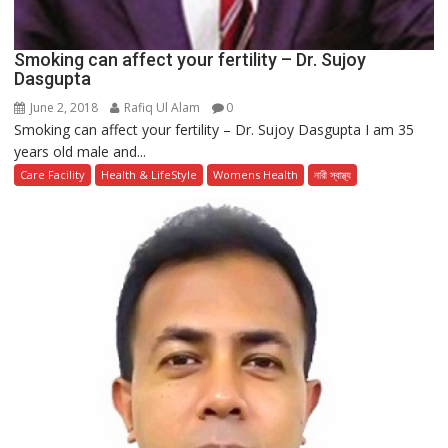
Smoking can affect your fertility – Dr. Sujoy
Dasgupta
June 2, 2018
Rafiq Ul Alam
0
Smoking can affect your fertility – Dr. Sujoy Dasgupta I am 35
years old male and...
Care Facility
Health & LifeStyle
Womens Health
নারী স্বাস্থ্য