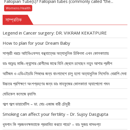
Fallopian Tube(s)? Fallopian tubes (commonly called “the...
Womens Health
সাম্প্রতিক
Legend in Cancer surgery: DR. VIKRAM KEKATPURE
How to plan for your Dream Baby
সাশ্রয়ী খরচে আইভিএফসহ বন্ধ্যাত্বের অত্যাধুনিক চিকিৎসা এখন কোলকাতায়
ডাঃ শুভেন্দু মাজি–ক্যান্সার রোগীদের মাঝে যিনি জ্বেলে চলেছেন নতুন আশার প্রদীপ
অটিজম ও এডিএইচডি শিশুদের জন্য বাংলাদেশে চালু হলো অত্যাধুনিক লিসেনিং থেরাপি সেবা
উচ্চতর প্রশিক্ষণে অংশগ্রহণের জন্য ডাঃ মাহফুজের কোলকাতা অ্যাপোলো গমন
মেডিকেল কলেজে র‍্যাগিং
গল্পে গল্পে ডায়াবেটিস – ডা. মোঃ এজাজ বারী চৌধুরী
Smoking can affect your fertility – Dr. Sujoy Dasgupta
ধূমপান কি প্রজননক্ষমতাকে প্রভাবিত করতে পারে? – ডাঃ সুজয় দাসগুপ্ত