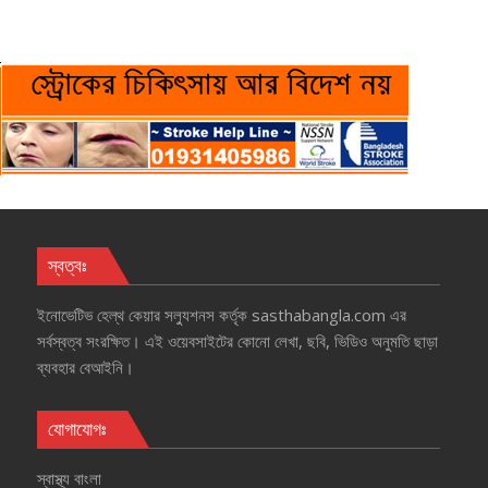
স্বত্বঃ
ইনোভেটিভ হেল্‌থ কেয়ার সল্যুশনস কর্তৃক sasthabangla.com এর
সর্বস্বত্ব সংরক্ষিত। এই ওয়েবসাইটের কোনো লেখা, ছবি, ভিডিও অনুমতি ছাড়া
ব্যবহার বেআইনি।
যোগাযোগঃ
স্বাস্থ্য বাংলা