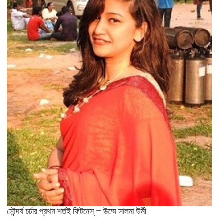
সৌন্দর্য চর্চার প্রথম শর্তই ফিটনেস্ – উম্মে সালমা উর্মী